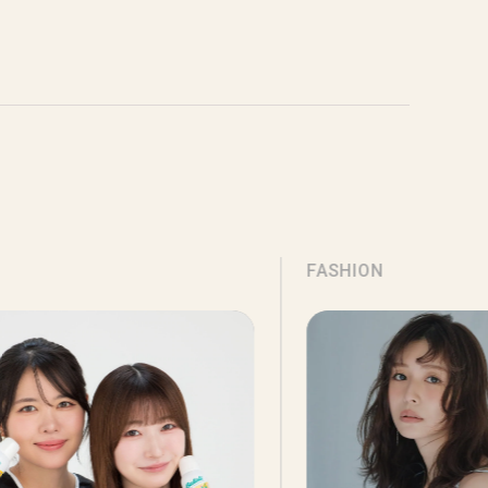
BUZZ】
FASHION