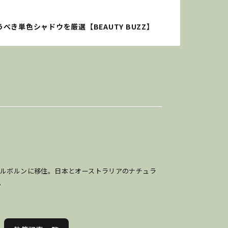
き単色シャドウを厳選【BEAUTY BUZZ】
りメルボルンに移住。日本とオーストラリアのナチュラ
。