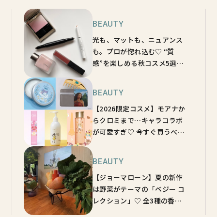
BEAUTY
光も、マットも、ニュアンス
も。プロが惚れ込む♡ “質
感”を楽しめる秋コスメ5選
【BEAUTY BUZZ】
BEAUTY
【2026限定コスメ】モアナか
らクロミまで…キャラコラボ
が可愛すぎ♡ 今すぐ買うべき
新作5選【BEAUTY BUZZ】
BEAUTY
【ジョーマローン】夏の新作
は野菜がテーマの「ベジー コ
レクション」♡ 全3種の香り
を徹底レポ【BEAUTY