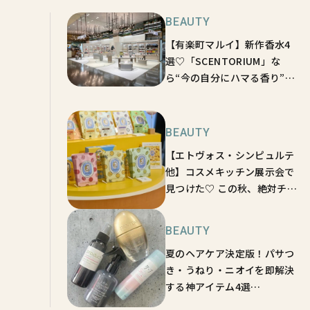
BEAUTY
【有楽町マルイ】新作香水4
選♡「SCENTORIUM」な
ら“今の自分にハマる香り”が
見つかる！【BEAUTY
BUZZ】
BEAUTY
【エトヴォス・シンピュルテ
他】コスメキッチン展示会で
見つけた♡ この秋、絶対チェ
ックしたいブランド６選
【BEAUTY BUZZ】
BEAUTY
夏のヘアケア決定版！パサつ
き・うねり・ニオイを即解決
する神アイテム4選
【BEAUTY BUZZ】