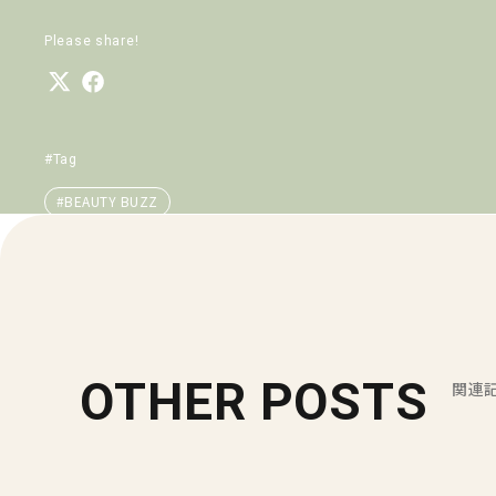
Please share!
#Tag
#BEAUTY BUZZ
OTHER POSTS
関連