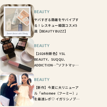
BEAUTY
ヤバすぎる酷暑をサバイブす
る！レスキュー韓国コスメ5
選【BEAUTY BUZZ】
BEAUTY
【2026秋新色】YSL
BEAUTY、SUQQU、
ADDICTION…“ソフトマッ
ト”が主役♡ 絶対買うべき大
本命コスメ5選
BEAUTY
【新作】今夏に大リニューア
ル「whomee（フーミー）」
を最速レポ♡ イガリシノブ直
伝の肌づくり【BEAUTY