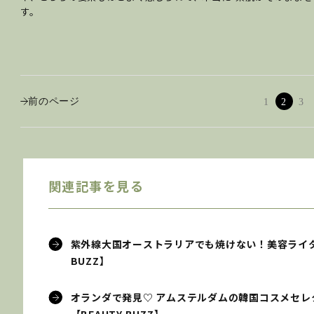
す。
前のページ
1
2
3
関連記事を見る
紫外線大国オーストラリアでも焼けない！美容ライタ
BUZZ】
オランダで発見♡ アムステルダムの韓国コスメセレクトシ