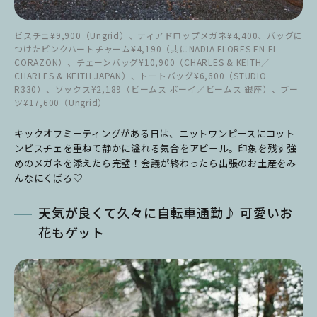
ビスチェ¥9,900（Ungrid）、ティアドロップメガネ¥4,400、バッグに
つけたピンクハートチャーム¥4,190（共にNADIA FLORES EN EL
CORAZON）、チェーンバッグ¥10,900（CHARLES & KEITH／
CHARLES & KEITH JAPAN）、トートバッグ¥6,600（STUDIO
R330）、ソックス¥2,189（ビームス ボーイ／ビームス 銀座）、ブー
ツ¥17,600（Ungrid）
キックオフミーティングがある日は、ニットワンピースにコット
ンビスチェを重ねて静かに溢れる気合をアピール。印象を残す強
めのメガネを添えたら完璧！会議が終わったら出張のお土産をみ
んなにくばろ♡
天気が良くて久々に自転車通勤♪ 可愛いお
花もゲット