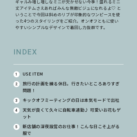
ギャルみ増し増しなミニが欠かせない今季！盛れるミニ
丈アイテムさえあればみんな無敵ビジュになれるよ♡ と
いうことで今回は斜めのリブが印象的なワンピースを使
った4つのスタイリングをご紹介。オンオフともに使い
やすいシンプルなデザインで着回し力抜群です。
INDEX
USE ITEM
旅行の計画を練る休日。行きたいところありすぎ
問題！
キックオフミーティングの日は本気モードで出社
天気が良くて久々に自転車通勤♪ 可愛いお花もゲ
ット
新店舗の深夜設営のお仕事！こんな日こそ上がる
服で