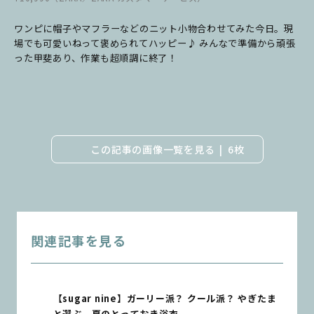
ワンピに帽子やマフラーなどのニット小物合わせてみた今日。現
場でも可愛いねって褒められてハッピー♪ みんなで準備から頑張
った甲斐あり、作業も超順調に終了！
この記事の画像一覧を見る
6枚
関連記事を見る
【sugar nine】ガーリー派？ クール派？ やぎたま
と選ぶ、夏のとっておき浴衣