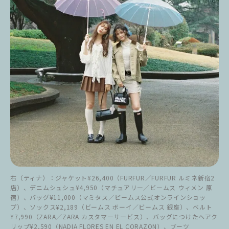
右（ティナ）：ジャケット¥26,400（FURFUR／FURFUR ルミネ新宿2
店）、デニムシュシュ¥4,950（マチュアリー／ビームス ウィメン 原
宿）、バッグ¥11,000（マミタス／ビームス公式オンラインショッ
プ）、ソックス¥2,189（ビームス ボーイ／ビームス 銀座）、ベルト
¥7,990（ZARA／ZARA カスタマーサービス）、バッグにつけたヘアク
リップ¥2,590（NADIA FLORES EN EL CORAZON）、ブーツ