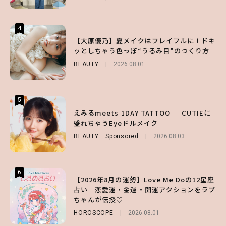
4
4
4
【スタバ】約160通りのカスタマイズができ
【ハローキティ】がスシローと初コラボ♡
【大原優乃】夏メイクはプレイフルに！ドキ
る⁉ 39店舗限定『My フルーツ³ フラペチー
第1弾の気になるメニュー＆限定グッズを総
ッとしちゃう色っぽ“うるみ目”のつくり方
ノ®』を徹底レポ♡
チェック！
BEAUTY
2026.08.01
LIFESTYLE
LIFESTYLE
2026.07.30
2026.07.31
5
5
5
【夏ヘアのくずれ・うねりに】ヘアメイク夢
えみるmeets 1DAY TATTOO ｜ CUTIEに
【SNIDEL】長濱ねるとロマンティックトラ
月直伝♡ ドライシャンプー「バティスト」
盛れちゃうEyeドルメイク
ッドな秋はじめ｜2026秋の新作コーデ4選
を使ったプロ級スタイリング3選
BEAUTY
FASHION
Sponsored
Sponsored
2026.08.03
2026.07.10
BEAUTY
Sponsored
2026.07.03
6
6
6
【2026年8月の運勢】Love Me Doの12星座
【GU】夏の“主役級”アイテム決定！ヘルシ
【ALD1】グループの魅力＆素顔に迫る♡ 一
占い｜恋愛運・金運・開運アクションをラブ
ー＆可愛すぎる「大人の肌見せ」トップス3
問一答をお届け！【sweet web独占】
ちゃんが伝授♡
選
ENTERTAINMENT
2026.08.03
HOROSCOPE
FASHION
2026.07.19
2026.08.01