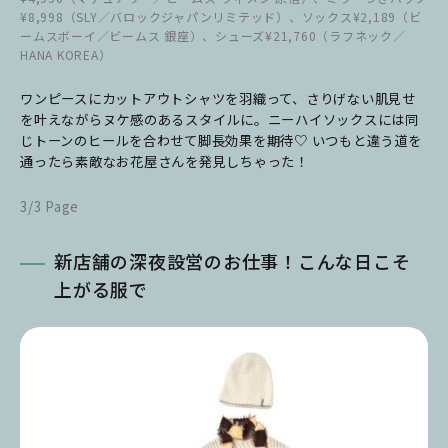
¥8,998（SLY／バロックジャパンリミテッド）、ソックス¥2,189（ビ
ームスボーイ／ビームス 銀座）、シューズ¥21,760（ラフネック／
HANA KOREA）
ワンピースにカットアウトシャツを羽織って、さりげない肌見せ
を叶えながらヌケ感のあるスタイルに。ニーハイソックスには同
じトーンのヒールを合わせて脚長効果を期待♡ いつもと違う道を
通ったら素敵なお花屋さんを発見しちゃった！
3/3 Page
新店舗の深夜設営のお仕事！こんな日こそ
上がる服で