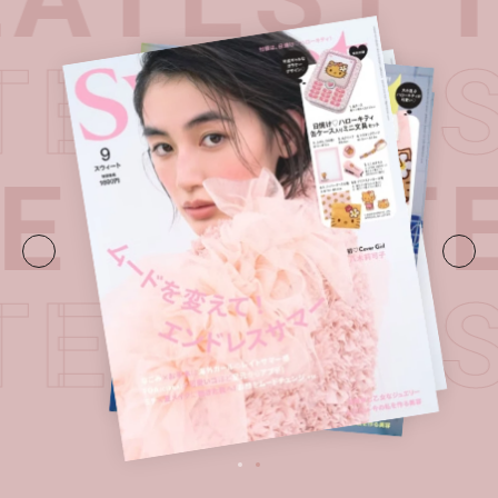
ATEST I
E・
LATE
ATEST I