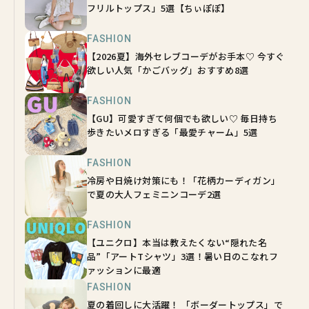
フリルトップス」5選【ちぃぽぽ】
FASHION
【2026夏】海外セレブコーデがお手本♡ 今すぐ
欲しい人気「かごバッグ」おすすめ8選
FASHION
【GU】可愛すぎて何個でも欲しい♡ 毎日持ち
歩きたいメロすぎる「最愛チャーム」5選
FASHION
冷房や日焼け対策にも！「花柄カーディガン」
で夏の大人フェミニンコーデ2選
FASHION
【ユニクロ】本当は教えたくない“隠れた名
品”「アートTシャツ」3選！暑い日のこなれフ
ァッションに最適
FASHION
夏の着回しに大活躍！ 「ボーダートップス」で