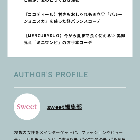
【ココディール】甘さもおしゃれも両立♡「バルー
ンミニスカ」を使った好バランスコーデ
【MERCURYDUO】今から夏まで長く使える♡ 美脚
見え「ミニワンピ」のお手本コーデ
AUTHOR'S PROFILE
sweet編集部
28歳の女性をメインターゲットに、ファッションやビュー
ティ、カルチャーなど、“流行りモノ”や“話題のモノ”を毎日