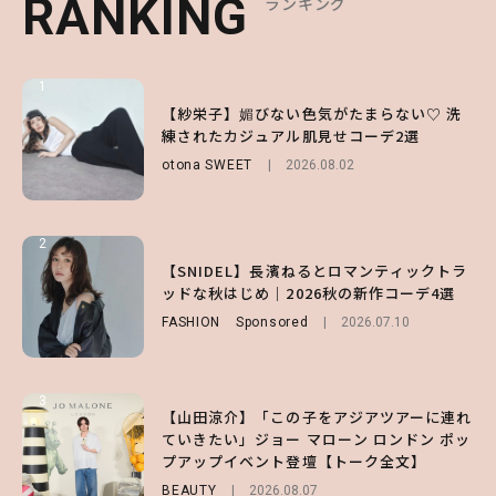
RANKING
RANKING
RANKING
ランキング
ランキング
ランキング
1
1
1
【ハローキティ】がスシローと初コラボ♡
【紗栄子】媚びない色気がたまらない♡ 洗
【SNIDEL】長濱ねるとロマンティックトラ
第1弾の気になるメニュー＆限定グッズを総
練されたカジュアル肌見せコーデ2選
ッドな秋はじめ｜2026秋の新作コーデ4選
チェック！
otona SWEET
FASHION
Sponsored
2026.08.02
2026.07.10
LIFESTYLE
2026.07.31
2
2
2
【付録】総柄ハローキティが可愛すぎ♡ 紀
【SNIDEL】長濱ねるとロマンティックトラ
【大原優乃】夏メイクはプレイフルに！ドキ
ノ国屋コラボの“優秀保冷バッグ”は夏の強
ッドな秋はじめ｜2026秋の新作コーデ4選
ッとしちゃう色っぽ“うるみ目”のつくり方
い味方！【オトナミューズ9月号増刊】
FASHION
BEAUTY
Sponsored
2026.08.01
2026.07.10
FUROKU
2026.07.12
3
3
3
【山田涼介】「この子をアジアツアーに連れ
【森香澄】理想のスタイルはどう作る？体型
【谷まりあ】夏は“シアースカート”でさり
ていきたい」ジョー マローン ロンドン ポッ
キープの秘訣や夏の過ごし方など独占インタ
げなく肌見せ！透け感のニュアンスを楽しめ
プアップイベント登壇【トーク全文】
ビュー！
るマストハブアイテム4選
BEAUTY
ENTERTAINMENT
FASHION
2026.08.07
2026.07.19
2026.07.31