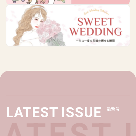
LATEST ISSUE
最新号
ATEST I