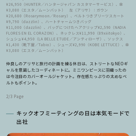
¥26,950（HUNTER／ハンタージャパン カスタマーサービス）、傘
¥3,080（エスタ／ムーンバット） 左（アリサ）：ガウン
¥20,680（Rosarymoon／Rosary）、ベルトつきプリーツスカート
¥9,790（dazzlin）、ハートチャームつきバッグ
¥11,000（dazzlin）、バッグにつけたヘアクリップ¥2,590（NADIA
FLORES EN EL CORAZON）、ネックレス¥11,990（89xiiitokyo）、
シュシュ¥4,950（LA BELLE ETUDE／アンティローザ）、ソックス
¥1,430（靴下屋／Tabio）、シューズ¥2,990（KOBE LETTUCE）、傘
¥3,080（エスタ／ムーンバット）
仲良しのアリサと旅行の計画を練る休日は、ストリートなNEOギ
ャルを意識したコーディネートに。ミニワンピースに羽織ったの
は今注目のカバーオールジャケット。存在感たっぷりの太めなベ
ルトもポイント。
2/3 Page
キックオフミーティングの日は本気モードで
出社