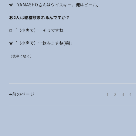
🐒「YAMASHOさんはウイスキー、俺はビール」
――お2人は結構飲まれるんですか？
🍑「（小声で）…そうですね」
🐒「（小声で）…飲みますね(笑)」
（
後半
に続く）
前のページ
1
2
3
4