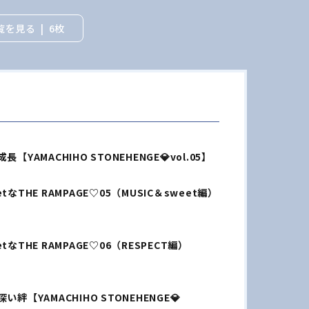
覧を見る
6枚
YAMACHIHO STONEHENGE💎vol.05】
HE RAMPAGE♡05（MUSIC＆sweet編）
HE RAMPAGE♡06（RESPECT編）
絆【YAMACHIHO STONEHENGE💎