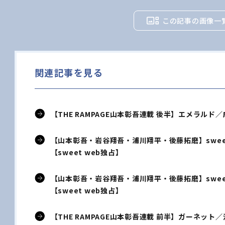
この記事の画像一
関連記事を見る
【THE RAMPAGE山本彰吾連載 後半】エメラルド／成長【
【山本彰吾・岩谷翔吾・浦川翔平・後藤拓磨】sweetなT
【sweet web独占】
【山本彰吾・岩谷翔吾・浦川翔平・後藤拓磨】sweetなT
【sweet web独占】
【THE RAMPAGE山本彰吾連載 前半】ガーネット／深い