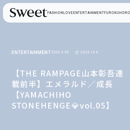
FASHION
LOVE
ENTERTAINMENT
FUROKU
HORO
ENTERTAINMENT
2025.5.30
2025.10.6
【THE RAMPAGE山本彰吾連
載前半】エメラルド／成長
【YAMACHIHO
STONEHENGE💎vol.05】