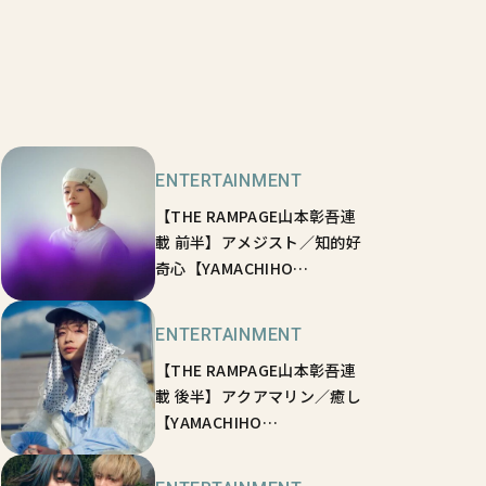
ENTERTAINMENT
【THE RAMPAGE山本彰吾連
載 前半】アメジスト／知的好
奇心【YAMACHIHO
STONEHENGE💎vol.02】
ENTERTAINMENT
【THE RAMPAGE山本彰吾連
載 後半】アクアマリン／癒し
【YAMACHIHO
STONEHENGE💎vol.03】