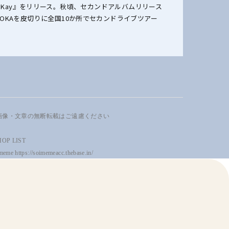
Crystal Kay』をリリース。秋頃、セカンドアルバムリリース
UKUOKAを皮切りに全国10か所でセカンドライブツアー
画像・文章の無断転載はご遠慮ください
HOP LIST
meme https://soimemeacc.thebase.in/