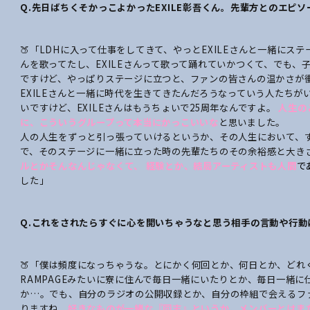
Q.
先日ばちくそかっこよかったEXILE彰吾くん。
先輩方との
エピソ
🍑「LDHに入って仕事をしてきて、やっとEXILEさんと一緒にス
んを歌ってたし、EXILEさんって歌って踊れていかつくて、でも
ですけど、やっぱりステージに立つと、ファンの皆さんの温かさが
EXILEさんと一緒に時代を生きてきたんだろうなっていう人たちがいっ
いですけど、EXILEさんはもうちょいで25周年なんですよ。
人生の
に、こういうグループって本当にかっこいいな
と思いました。
人の人生をずっと引っ張っていけるというか、その人生において、
で、そのステージに一緒に立った時の先輩たちのその余裕感と大き
ルとかそんなんじゃな
くて、
経験とか、結局アーティストも人間
で
した」
Q.
これをされたらすぐに心を開いちゃうなと思う相手の言動や行動
🍑「僕は頻度になっちゃうな。とにかく何回とか、何日とか、どれ
RAMPAGEみたいに寮に住んで毎日一緒にいたりとか、毎日一緒
か…。でも、自分のラジオの公開収録とか、自分の枠組で会えるフ
りますね。
好きなものが一緒な『同志』というか、メンバーとはま