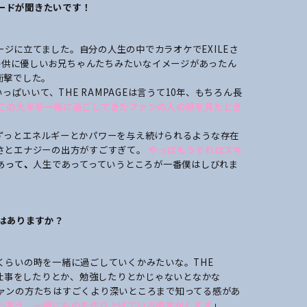
ードが聞きたいです！
テージに立てました。自分の人生の中でカラオケでEXILEさ
、子供に優しいお兄ちゃんたちみたいなイメージがあったん
衝撃でした。
ぱいいて、THE RAMPAGEは言うて10年、もちろん長
この大半を一緒に過ごしてきたファンの人の顔を見たとき
ずっとエネルギーとかパワーを与え続けられるような存在
さとエナジーの出方がすごすぎて。
やっぱもうそれはスキ
あって
、
人生であってっていうところが一番僕はしびれま
はありますか？
くらいの時を一緒に過ごしていくかみたいな。THE
に仕事をしたりとか、勉強したりとかじゃないとなかな
ァンの方たちはすごくより深いところまで知ってる感があ
た違う、
一緒にものを作り上げている感覚が
します
」