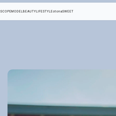
SCOPE
MODEL
BEAUTY
LIFESTYLE
otonaSWEET
O