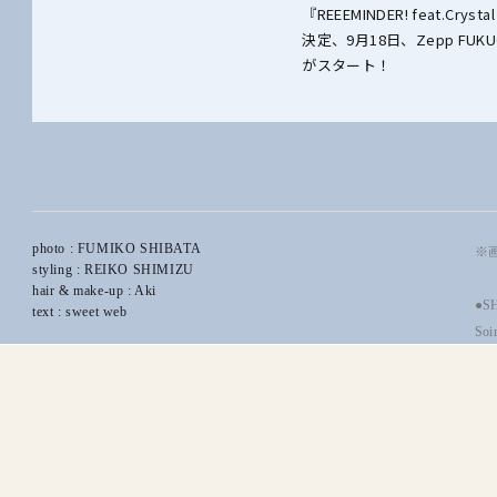
『REEEMINDER! feat.
決定、9月18日、Zepp F
がスタート！
photo : FUMIKO SHIBATA
※
styling : REIKO SHIMIZU
hair & make-up : Aki
●S
text : sweet web
Soi