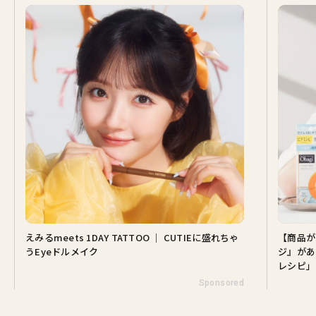
えみるmeets 1DAY TATTOO ｜ CUTIEに盛れちゃ
【商品が
うEyeドルメイク
ジ』があ
レシピ」
Sponsored