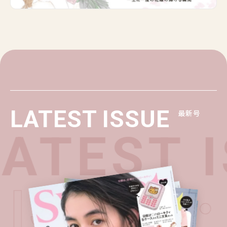
LATEST ISSUE
最新号
ATEST I
T ISSUE