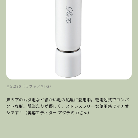
￥5,280（リファ／MTG）
鼻の下のムダ毛など細かい毛の処理に愛用中。乾電池式でコンパ
クトな形、肌当たりが優しく、ストレスフリーな使用感でイチオ
シです！（美容エディター アダチミカさん）