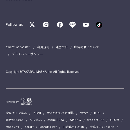
Follow us
sweet webとは？
利用規約
運営会社
広告掲載について
プライバシーポリシー
Copyright © TAKARAJIMASHA,Inc. All Rights Reserved.
宝島チャンネル
InRed
大人のおしゃれ手帖
sweet
mini
素敵なあの人
リンネル
otona ROSY
SPRiNG
otona MUSE
GLOW
MonoMax
smart
MonoMaster
田舎暮らしの本
宝島すごい！WEB