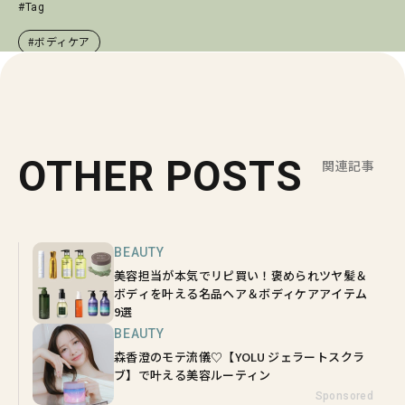
#Tag
#ボディケア
OTHER POSTS
関連記事
BEAUTY
美容担当が本気でリピ買い！褒められツヤ髪＆
ボディを叶える名品ヘア＆ボディケアアイテム
9選
BEAUTY
森香澄のモテ流儀♡【YOLU ジェラートスクラ
ブ】で叶える美容ルーティン
Sponsored