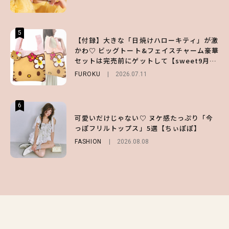
LIFESTYLE
2026.07.31
5
5
5
【付録】大きな「日焼けハローキティ」が激
【夏ヘアのくずれ・うねりに】ヘアメイク夢
えみるmeets 1DAY TATTOO ｜ CUTIEに
かわ♡ ビッグトート&フェイスチャーム豪華
月直伝♡ ドライシャンプー「バティスト」
盛れちゃうEyeドルメイク
セットは完売前にゲットして【sweet9月号
を使ったプロ級スタイリング3選
BEAUTY
Sponsored
2026.08.03
増刊】
FUROKU
BEAUTY
Sponsored
2026.07.11
2026.07.03
6
6
6
【ハローキティ】がスシローと初コラボ♡
【GU】夏の“主役級”アイテム決定！ヘルシ
可愛いだけじゃない♡ ヌケ感たっぷり「今
第1弾の気になるメニュー＆限定グッズを総
ー＆可愛すぎる「大人の肌見せ」トップス3
っぽフリルトップス」5選【ちぃぽぽ】
チェック！
選
FASHION
2026.08.08
LIFESTYLE
FASHION
2026.07.19
2026.07.31