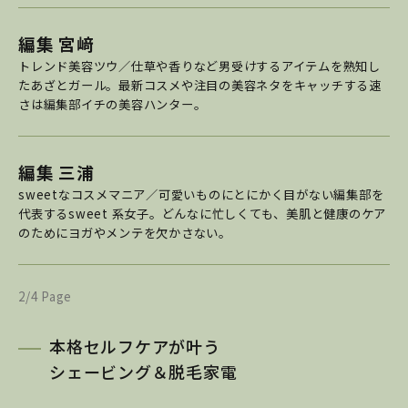
編集 宮﨑
トレンド美容ツウ／仕草や香りなど男受けするアイテムを熟知し
たあざとガール。最新コスメや注目の美容ネタをキャッチする速
さは編集部イチの美容ハンター。
編集 三浦
sweetなコスメマニア／可愛いものにとにかく目がない編集部を
代表するsweet 系女子。どんなに忙しくても、美肌と健康のケア
のためにヨガやメンテを欠かさない。
2/4 Page
本格セルフケアが叶う
シェービング＆脱毛家電