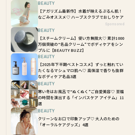
BEAUTY
【アガリズム最新作】水着が映えるぷるん肌！
なごみオススメ♡ ハーブスクラブでおしりケア
Sponsored
BEAUTY
【スチームクリーム】使い方無限大♡ 累計1000
万個突破の“名品クリーム”でボディケアをシン
プルに【BEAUTY BUZZ】
BEAUTY
【2025年下半期ベストコスメ】ずっと触れてい
たくなるマシュマロ肌へ♡ 高保湿で香りも抜群
なボディケア名品3選
BEAUTY
寒い冬はお風呂で“ぬくぬく”ご自愛美容♡ 至福
の時間を演出する「インバスケア アイテム」11
選
BEAUTY
クリーンなお口で印象アップ♡ 大人のための
「オーラルケアグッズ」4選