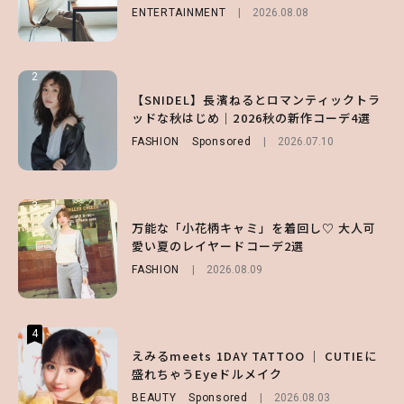
ENTERTAINMENT
FASHION
Sponsored
2026.08.08
2026.07.10
ENTERTAINMENT
2026.07.31
2
2
2
【付録】総柄ハローキティが可愛すぎ♡ 紀
【SNIDEL】長濱ねるとロマンティックトラ
【庄司浩平】初デートの勝負服は？夏の思い
ノ国屋コラボの“優秀保冷バッグ”は夏の強
ッドな秋はじめ｜2026秋の新作コーデ4選
出や最近のハマりものを深掘り
い味方！【オトナミューズ9月号増刊】
FASHION
ENTERTAINMENT
Sponsored
2026.08.08
2026.07.10
FUROKU
2026.07.12
3
3
3
【谷まりあ】夏は“シアースカート”でさり
万能な「小花柄キャミ」を着回し♡ 大人可
【SNIDEL】長濱ねるとロマンティックトラ
げなく肌見せ！透け感のニュアンスを楽しめ
愛い夏のレイヤードコーデ2選
ッドな秋はじめ｜2026秋の新作コーデ4選
るマストハブアイテム4選
FASHION
FASHION
Sponsored
2026.08.09
2026.07.10
FASHION
2026.07.19
4
4
4
【ハローキティ】がスシローと初コラボ♡
えみるmeets 1DAY TATTOO ｜ CUTIEに
【大原優乃】夏メイクはプレイフルに！ドキ
第1弾の気になるメニュー＆限定グッズを総
盛れちゃうEyeドルメイク
ッとしちゃう色っぽ“うるみ目”のつくり方
チェック！
BEAUTY
BEAUTY
Sponsored
2026.08.01
2026.08.03