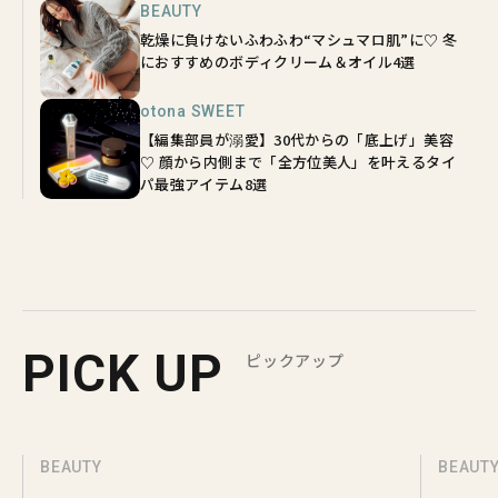
BEAUTY
乾燥に負けないふわふわ“マシュマロ肌”に♡ 冬
におすすめのボディクリーム＆オイル4選
otona SWEET
【編集部員が溺愛】30代からの「底上げ」美容
♡ 顔から内側まで「全方位美人」を叶えるタイ
パ最強アイテム8選
PICK UP
ピックアップ
BEAUTY
BEAUT