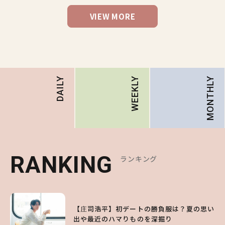
VIEW MORE
MONTHLY
DAILY
WEEKLY
RANKING
RANKING
RANKING
ランキング
ランキング
ランキング
1
1
1
【森香澄】理想のスタイルはどう作る？体型
【庄司浩平】初デートの勝負服は？夏の思い
【SNIDEL】長濱ねるとロマンティックトラ
キープの秘訣や夏の過ごし方など独占インタ
出や最近のハマりものを深掘り
ッドな秋はじめ｜2026秋の新作コーデ4選
ビュー！