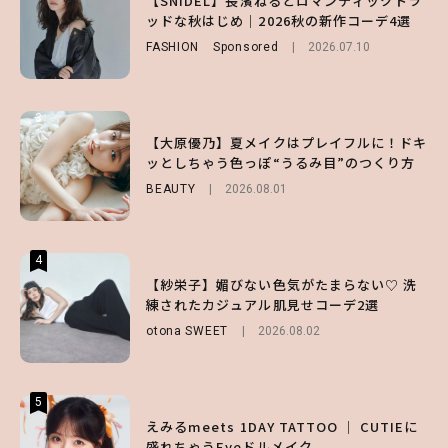
【SNIDEL】長濱ねるとロマンティックトラ
【大原優乃】夏メイクはプレイフルに！ドキ
ノ国屋コラボの“優秀保冷バッグ”は夏の強
ッドな秋はじめ｜2026秋の新作コーデ4選
ッとしちゃう色っぽ“うるみ目”のつくり方
い味方！【オトナミューズ9月号増刊】
FASHION
BEAUTY
Sponsored
2026.08.01
2026.07.10
FUROKU
2026.07.12
3
3
3
【スタバ】約160通りのカスタマイズができ
【谷まりあ】夏は“シアースカート”でさり
【大原優乃】夏メイクはプレイフルに！ドキ
る⁉ 39店舗限定『My フルーツ³ フラペチー
げなく肌見せ！透け感のニュアンスを楽しめ
ッとしちゃう色っぽ“うるみ目”のつくり方
ノ®』を徹底レポ♡
るマストハブアイテム4選
BEAUTY
2026.08.01
LIFESTYLE
FASHION
2026.07.19
2026.07.30
4
4
4
【齋藤飛鳥】人生初のロブに！「意外としっ
【夏ヘアのくずれ・うねりに】ヘアメイク夢
【紗栄子】媚びない色気がたまらない♡ 洗
くりくるし、すごく新鮮で心地いい」ヘアカ
月直伝♡ ドライシャンプー「バティスト」
練されたカジュアル肌見せコーデ2選
ットの様子を独占でお届け♡
を使ったプロ級スタイリング3選
otona SWEET
2026.08.02
ENTERTAINMENT
BEAUTY
Sponsored
2026.07.30
2026.07.03
5
5
5
【森香澄】理想のスタイルはどう作る？体型
【ハローキティ】がスシローと初コラボ♡
えみるmeets 1DAY TATTOO ｜ CUTIEに
キープの秘訣や夏の過ごし方など独占インタ
第1弾の気になるメニュー＆限定グッズを総
盛れちゃうEyeドルメイク