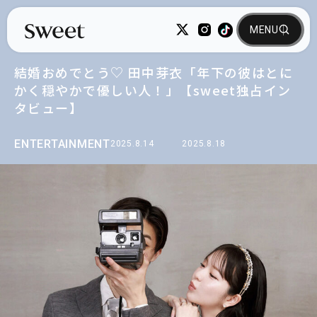
結婚おめでとう♡ 田中芽衣「年下の彼はとに
かく穏やかで優しい人！」【sweet独占イン
タビュー】
ENTERTAINMENT
2025.8.14
2025.8.18