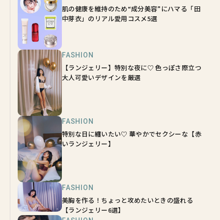
肌の健康を維持のため“成分美容”にハマる「田
中芽衣」のリアル愛用コスメ5選
FASHION
【ランジェリー】特別な夜に♡ 色っぽさ際立つ
大人可愛いデザインを厳選
FASHION
特別な日に纏いたい♡ 華やかでセクシーな【赤
いランジェリー】
FASHION
美胸を作る！ちょっと攻めたいときの盛れる
【ランジェリー6選】