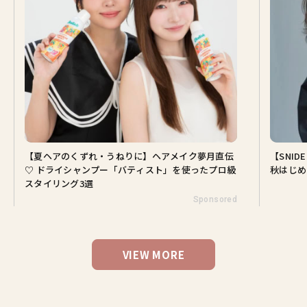
【夏ヘアのくずれ・うねりに】ヘアメイク夢月直伝
【SNI
♡ ドライシャンプー「バティスト」を使ったプロ級
秋はじめ
スタイリング3選
Sponsored
VIEW MORE