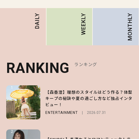
MONTHLY
DAILY
WEEKLY
RANKING
RANKING
RANKING
ランキング
ランキング
ランキング
1
1
1
【森香澄】理想のスタイルはどう作る？体型
【ハローキティ】がスシローと初コラボ♡
【SNIDEL】長濱ねるとロマンティックトラ
キープの秘訣や夏の過ごし方など独占インタ
第1弾の気になるメニュー＆限定グッズを総
ッドな秋はじめ｜2026秋の新作コーデ4選
ビュー！
チェック！
FASHION
Sponsored
2026.07.10
ENTERTAINMENT
LIFESTYLE
2026.07.31
2026.07.31
2
2
2
【付録】総柄ハローキティが可愛すぎ♡ 紀