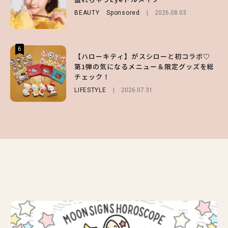
ビュー！
チェック！
BEAUTY
Sponsored
2026.08.03
ENTERTAINMENT
LIFESTYLE
2026.07.31
2026.07.31
6
6
6
【ハローキティ】がスシローと初コラボ♡
【GU】夏の“主役級”アイテム決定！ヘルシ
【SNIDEL】長濱ねるとロマンティックトラ
第1弾の気になるメニュー＆限定グッズを総
ー＆可愛すぎる「大人の肌見せ」トップス3
ッドな秋はじめ｜2026秋の新作コーデ4選
チェック！
選
FASHION
Sponsored
2026.07.10
LIFESTYLE
FASHION
2026.07.19
2026.07.31