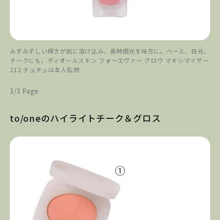
みずみずしい輝きが肌に溶け込み、長時間光を味方に。ベース、目元、
チークにも。ディオールスキン フォーエヴァー グロウ マキシマイザー
212 チュチュは本人私物
3/3 Page
to/oneのハイライトチーク＆グロス