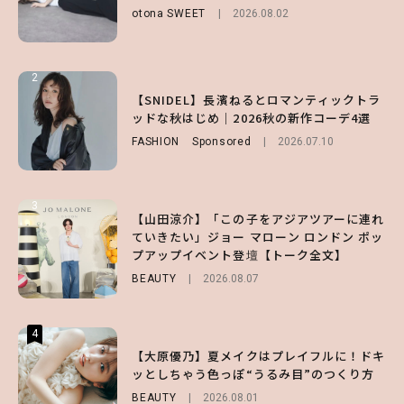
otona SWEET
FASHION
Sponsored
2026.08.02
2026.07.10
LIFESTYLE
2026.07.31
2
2
2
【付録】総柄ハローキティが可愛すぎ♡ 紀
【SNIDEL】長濱ねるとロマンティックトラ
【大原優乃】夏メイクはプレイフルに！ドキ
ノ国屋コラボの“優秀保冷バッグ”は夏の強
ッドな秋はじめ｜2026秋の新作コーデ4選
ッとしちゃう色っぽ“うるみ目”のつくり方
い味方！【オトナミューズ9月号増刊】
FASHION
BEAUTY
Sponsored
2026.08.01
2026.07.10
FUROKU
2026.07.12
3
3
3
【山田涼介】「この子をアジアツアーに連れ
【森香澄】理想のスタイルはどう作る？体型
【谷まりあ】夏は“シアースカート”でさり
ていきたい」ジョー マローン ロンドン ポッ
キープの秘訣や夏の過ごし方など独占インタ
げなく肌見せ！透け感のニュアンスを楽しめ
プアップイベント登壇【トーク全文】
ビュー！
るマストハブアイテム4選
BEAUTY
ENTERTAINMENT
FASHION
2026.08.07
2026.07.19
2026.07.31
4
4
4
【スタバ】約160通りのカスタマイズができ
【ハローキティ】がスシローと初コラボ♡
【大原優乃】夏メイクはプレイフルに！ドキ
る⁉ 39店舗限定『My フルーツ³ フラペチー
第1弾の気になるメニュー＆限定グッズを総
ッとしちゃう色っぽ“うるみ目”のつくり方
ノ®』を徹底レポ♡
チェック！
BEAUTY
2026.08.01