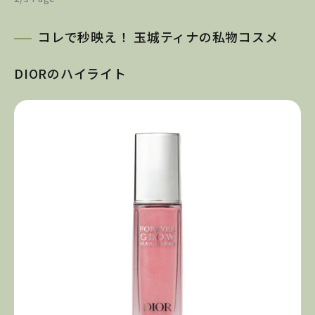
コレで秒映え！ 玉城ティナの私物コスメ
DIORのハイライト