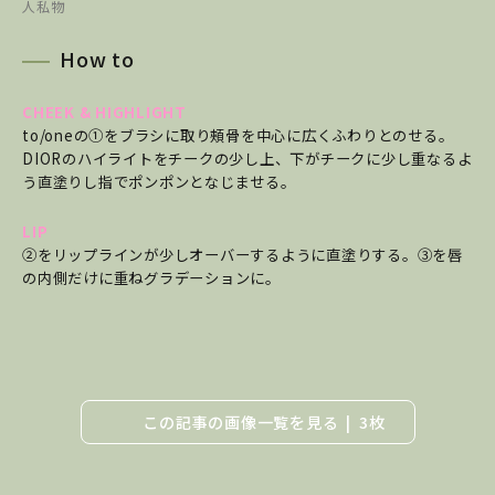
人私物
How to
CHEEK & HIGHLIGHT
to/oneの①をブラシに取り頰骨を中心に広くふわりとのせる。
DIORのハイライトをチークの少し上、下がチークに少し重なるよ
う直塗りし指でポンポンとなじませる。
LIP
②をリップラインが少しオーバーするように直塗りする。③を唇
の内側だけに重ねグラデーションに。
この記事の画像一覧を見る
3枚