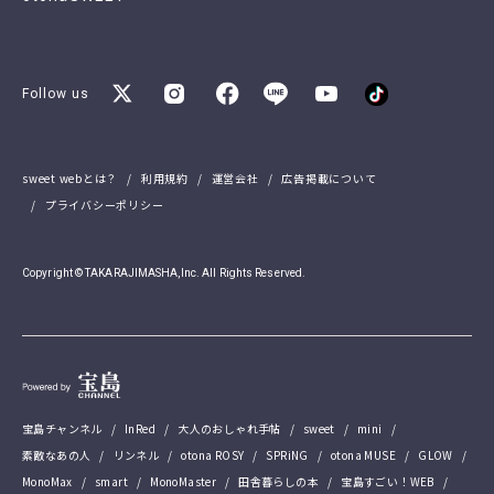
Follow us
sweet webとは？
利用規約
運営会社
広告掲載について
プライバシーポリシー
Copyright © TAKARAJIMASHA,Inc. All Rights Reserved.
宝島チャンネル
InRed
大人のおしゃれ手帖
sweet
mini
素敵なあの人
リンネル
otona ROSY
SPRiNG
otona MUSE
GLOW
MonoMax
smart
MonoMaster
田舎暮らしの本
宝島すごい！WEB