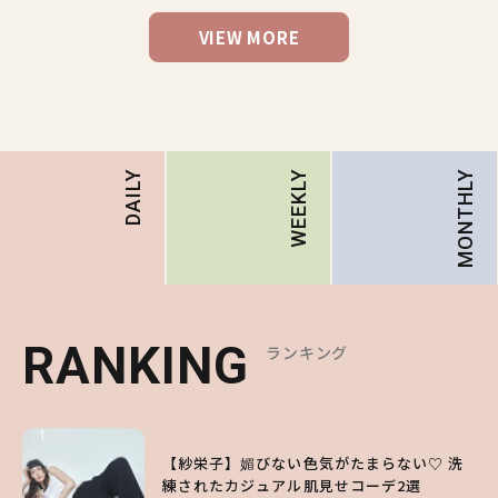
VIEW MORE
MONTHLY
DAILY
WEEKLY
RANKING
RANKING
RANKING
ランキング
ランキング
ランキング
1
1
1
【ハローキティ】がスシローと初コラボ♡
【紗栄子】媚びない色気がたまらない♡ 洗
【SNIDEL】長濱ねるとロマンティックトラ
第1弾の気になるメニュー＆限定グッズを総
練されたカジュアル肌見せコーデ2選
ッドな秋はじめ｜2026秋の新作コーデ4選
チェック！