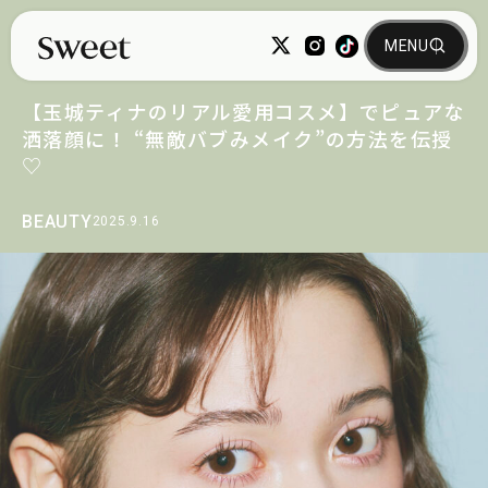
【玉城ティナのリアル愛用コスメ】でピュアな
洒落顔に！ “無敵バブみメイク”の方法を伝授
♡
BEAUTY
2025.9.16