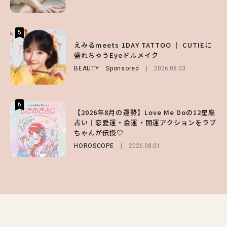
LIFESTYLE
LIFESTYLE
2026.07.30
2026.07.31
5
5
5
【夏ヘアのくずれ・うねりに】ヘアメイク夢
えみるmeets 1DAY TATTOO ｜ CUTIEに
【SNIDEL】長濱ねるとロマンティックトラ
月直伝♡ ドライシャンプー「バティスト」
盛れちゃうEyeドルメイク
ッドな秋はじめ｜2026秋の新作コーデ4選
を使ったプロ級スタイリング3選
BEAUTY
FASHION
Sponsored
Sponsored
2026.08.03
2026.07.10
BEAUTY
Sponsored
2026.07.03
6
6
6
【2026年8月の運勢】Love Me Doの12星座
【GU】夏の“主役級”アイテム決定！ヘルシ
【ALD1】グループの魅力＆素顔に迫る♡ 一
占い｜恋愛運・金運・開運アクションをラブ
ー＆可愛すぎる「大人の肌見せ」トップス3
問一答をお届け！【sweet web独占】
ちゃんが伝授♡
選
ENTERTAINMENT
2026.08.03
HOROSCOPE
FASHION
2026.07.19
2026.08.01