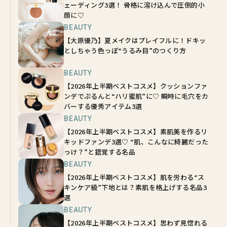
ェーディング3選！ 骨格に溶け込んで圧倒的小
顔に♡
BEAUTY
【大原優乃】夏メイクはプレイフルに！ドキッ
としちゃう色っぽ“うるみ目”のつくり方
BEAUTY
【2026年上半期ベストコスメ】クッションファ
ンデでぷるんと“ハリ蜜肌”に♡ 瞬時に毛穴をカ
バーする優秀アイテム3選
BEAUTY
【2026年上半期ベストコスメ】素肌美を作るリ
キッドファンデ3選♡ “肌、こんなに綺麗だった
っけ？”と錯覚する名品
BEAUTY
【2026年上半期ベストコスメ】肌を労わる“ス
キンケア級”下地とは？素肌を格上げする名品3
選
BEAUTY
【2026年上半期ベストコスメ】思わず見惚れる