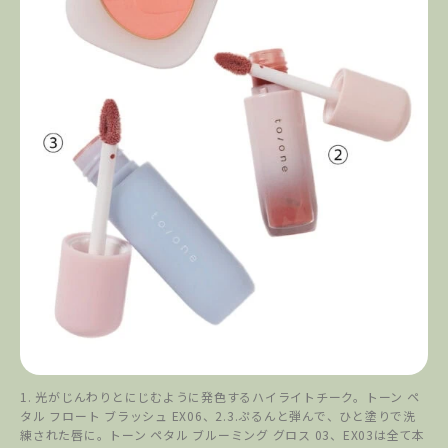
1. 光がじんわりとにじむように発色するハイライトチーク。トーン ペ
タル フロート ブラッシュ EX06、2.3.ぷるんと弾んで、ひと塗りで洗
練された唇に。トーン ペタル ブルーミング グロス 03、EX03は全て本