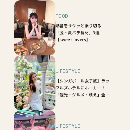
FOOD
酷暑をサクッと乗り切る
「脱・夏バテ食材」3選
【sweet lovers】
LIFESTYLE
【シンガポール女子旅】ラッ
フルズホテルにホーカー！
「観光・グルメ・映え」全部
乗せツアー♡【sweet
lovers】
LIFESTYLE