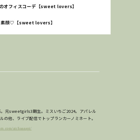
フィスコーデ【sweet lovers】
♡【sweet lovers】
元sweetgirls3期生。ミスいちご2024。アパレル
デルの他、ライブ配信でトップランカーノミネート。
am.com/aichaaaapi/