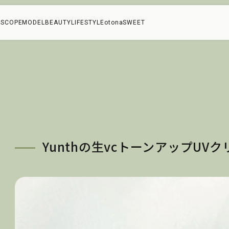
SCOPE
MODEL
BEAUTY
LIFESTYLE
otonaSWEET
Yunthの生vcトーンアップUVク