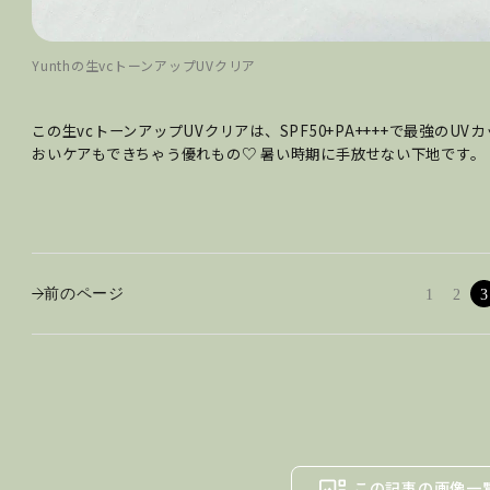
Yunthの生vcトーンアップUVクリア
この生vcトーンアップUVクリアは、SPF50+PA++++で最強のU
おいケアもできちゃう優れもの♡ 暑い時期に手放せない下地です。
前のページ
1
2
3
この記事の画像一