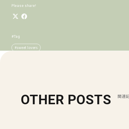
Please share!
#Tag
#sweet lovers
OTHER POSTS
関連