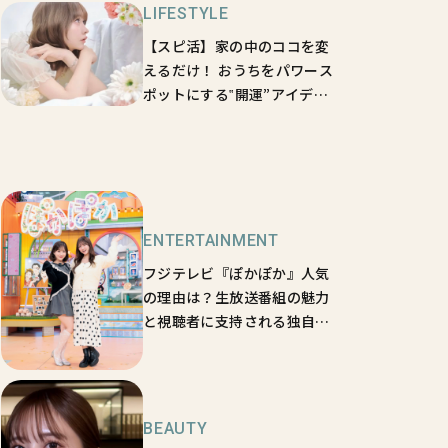
LIFESTYLE
【スピ活】家の中のココを変
えるだけ！ おうちをパワース
ポットにする‟開運”アイデア
5選【sweet lovers】
ENTERTAINMENT
フジテレビ『ぽかぽか』人気
の理由は？生放送番組の魅力
と視聴者に支持される独自の
番組作りをリサーチ【sweet
loversのときめきくらぶ
vol.8】
BEAUTY