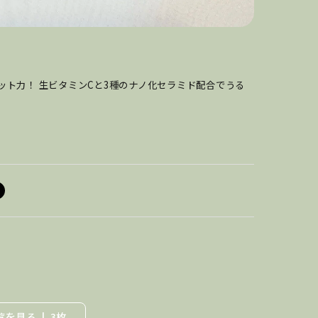
Vカット力！ 生ビタミンCと3種のナノ化セラミド配合でうる
覧を見る
3枚