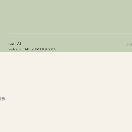
text : AI
※
web edit : MEGUMI KANDA
記事