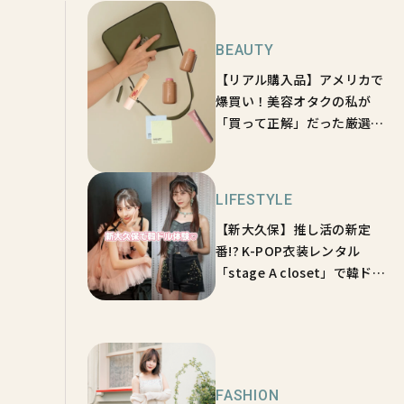
BEAUTY
【リアル購入品】アメリカで
爆買い！美容オタクの私が
「買って正解」だった厳選コ
スメ【sweet lovers】
LIFESTYLE
【新大久保】推し活の新定
番!? K-POP衣装レンタル
「stage A closet」で韓ドル
体験♡【sweet lovers】
FASHION