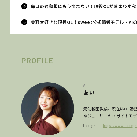
毎日の通勤服にもう悩まない！現役OLが着まわす秋のオ
美容大好きな現役OL！sweet公式読者モデル・AIの素顔
PROFILE
AI
あい
元幼稚園教諭、現在はOL勤務。
やジュエリーのECサイトモ
Instagram :
https://www.instagr