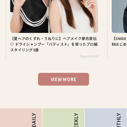
【夏ヘアのくずれ・うねりに】ヘアメイク夢月直伝
【SNI
♡ ドライシャンプー「バティスト」を使ったプロ級
秋はじめ
スタイリング3選
Sponsored
VIEW MORE
MONTHLY
DAILY
WEEKLY