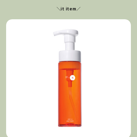
＼it item／