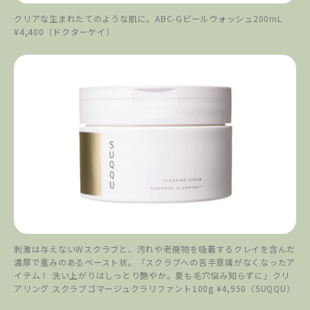
クリアな生まれたてのような肌に。ABC-Gピールウォッシュ200mL
¥4,400（ドクターケイ）
刺激は与えないWスクラブと、汚れや老廃物を吸着するクレイを含んだ
濃厚で重みのあるペースト状。「スクラブへの苦手意識がなくなったア
イテム！ 洗い上がりはしっとり艶やか。夏も毛穴悩み知らずに」クリ
アリング スクラブゴマージュクラリファント100g ¥4,950（SUQQU）