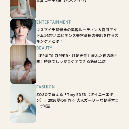
な夏コーデ5選【八木アリサ】
ENTERTAINMENT
キスマイ千賀健永の美容ルーティン＆愛用アイ
テム14選♡ エビデンス美容番長の美肌を作るス
キンケアとは？
BEAUTY
【FRUITS ZIPPER・月足天音】疲れた夜の救世
主！時短でしっかりケアできる名品11選
FASHION
ZOZOで買える「Tiny EDEN（タイニーエデ
ン）」2026夏の新作♡ 大人ガーリーなお手本コ
ーデ8選