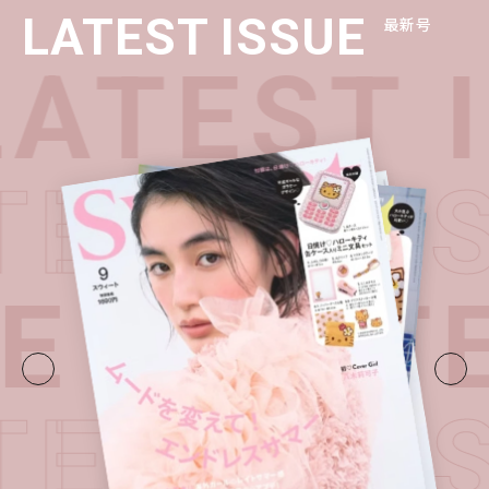
LATEST ISSUE
最新号
ATEST 
TEST I
UE・
LATE
TEST I