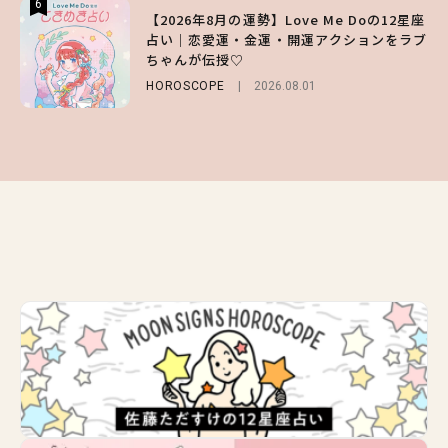
6
6
6
【2026年8月の運勢】Love Me Doの12星座
【森香澄】理想のスタイルはどう作る？体型
【GU】夏の“主役級”アイテム決定！ヘルシ
占い｜恋愛運・金運・開運アクションをラブ
キープの秘訣や夏の過ごし方など独占インタ
ー＆可愛すぎる「大人の肌見せ」トップス3
ちゃんが伝授♡
ビュー！
選
HOROSCOPE
ENTERTAINMENT
FASHION
2026.07.19
2026.08.01
2026.07.31