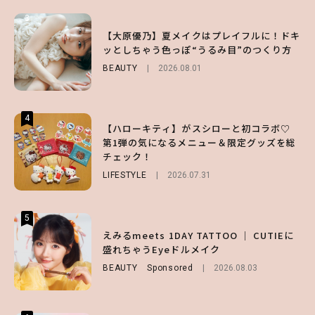
3
3
3
【スタバ】約160通りのカスタマイズができ
【谷まりあ】夏は“シアースカート”でさり
【大原優乃】夏メイクはプレイフルに！ドキ
る⁉ 39店舗限定『My フルーツ³ フラペチー
げなく肌見せ！透け感のニュアンスを楽しめ
ッとしちゃう色っぽ“うるみ目”のつくり方
ノ®』を徹底レポ♡
るマストハブアイテム4選
BEAUTY
2026.08.01
LIFESTYLE
FASHION
2026.07.19
2026.07.30
4
4
4
【ハローキティ】がスシローと初コラボ♡
【夏ヘアのくずれ・うねりに】ヘアメイク夢
【大原優乃】夏メイクはプレイフルに！ドキ
第1弾の気になるメニュー＆限定グッズを総
月直伝♡ ドライシャンプー「バティスト」
ッとしちゃう色っぽ“うるみ目”のつくり方
チェック！
を使ったプロ級スタイリング3選
BEAUTY
2026.08.01
LIFESTYLE
BEAUTY
Sponsored
2026.07.31
2026.07.03
5
5
5
【ハローキティ】がスシローと初コラボ♡
えみるmeets 1DAY TATTOO ｜ CUTIEに
【SNIDEL】長濱ねるとロマンティックトラ
第1弾の気になるメニュー＆限定グッズを総
盛れちゃうEyeドルメイク
ッドな秋はじめ｜2026秋の新作コーデ4選
チェック！
BEAUTY
FASHION
Sponsored
Sponsored
2026.08.03
2026.07.10
LIFESTYLE
2026.07.31