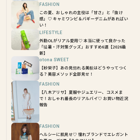
FASHION
この夏、おしゃれの主役は「甘さ」と「抜け
感」♡ キャミワンピ＆バギーデニムがあればい
い！
LIFESTYLE
外勤OLがリアル愛用♡ 本当に使って良かった
「猛暑・汗対策グッズ」おすすめ6選【2026最
新】
otona SWEET
【紗栄子】あの見惚れる美貌はどうやってつく
る？美容メソッド全部見せ！
FASHION
【八木アリサ】夏服やジュエリー、コスメま
で！おしゃれ番長のリアルバイ♡ お買い物近況
報告
FASHION
ヘルシーに肌見せ♡ 憧れブランドでエレガント