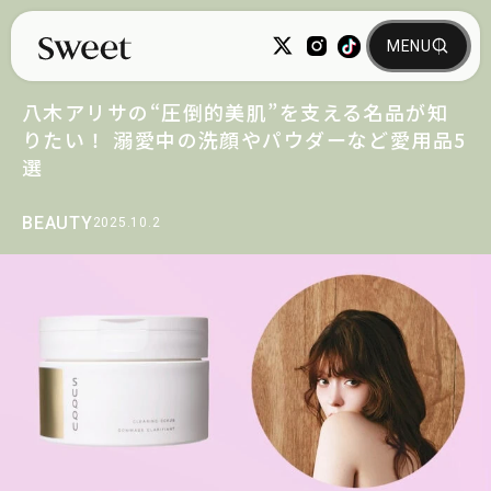
八木アリサの“圧倒的美肌”を支える名品が知
りたい！ 溺愛中の洗顔やパウダーなど愛用品5
選
BEAUTY
2025.10.2