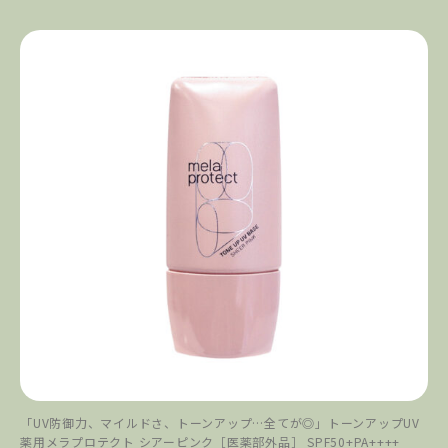
「UV防御力、マイルドさ、トーンアップ…全てが◎」トーンアップUV
薬用メラプロテクト シアーピンク［医薬部外品］ SPF50+PA++++