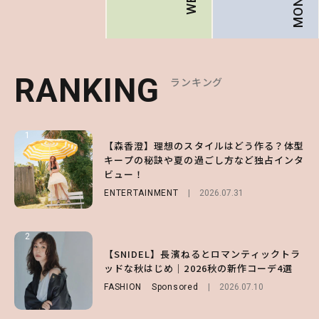
RANKING
RANKING
RANKING
ランキング
ランキング
ランキング
1
1
1
【森香澄】理想のスタイルはどう作る？体型
【ハローキティ】がスシローと初コラボ♡
【SNIDEL】長濱ねるとロマンティックトラ
キープの秘訣や夏の過ごし方など独占インタ
第1弾の気になるメニュー＆限定グッズを総
ッドな秋はじめ｜2026秋の新作コーデ4選
ビュー！
チェック！
FASHION
Sponsored
2026.07.10
ENTERTAINMENT
LIFESTYLE
2026.07.31
2026.07.31
2
2
2
【齋藤飛鳥】人生初のロブに！「意外としっ
【付録】総柄ハローキティが可愛すぎ♡ 紀
【SNIDEL】長濱ねるとロマンティックトラ
くりくるし、すごく新鮮で心地いい」ヘアカ
ノ国屋コラボの“優秀保冷バッグ”は夏の強
ッドな秋はじめ｜2026秋の新作コーデ4選
ットの様子を独占でお届け♡
い味方！【オトナミューズ9月号増刊】
FASHION
Sponsored
2026.07.10
ENTERTAINMENT
FUROKU
2026.07.12
2026.07.30