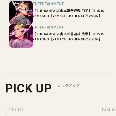
ENTERTAINMENT
【THE RAMPAGE山本彰吾連載 前半】THIS IS
YAMASHO【YAMACHIHO HENGE🍑vol.07】
ENTERTAINMENT
【THE RAMPAGE山本彰吾連載 後半】THIS IS
YAMASHO【YAMACHIHO HENGE🍑vol.07】
PICK UP
ピックアップ
BEAUTY
FASHI