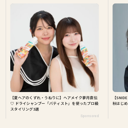
【夏ヘアのくずれ・うねりに】ヘアメイク夢月直伝
【SNI
♡ ドライシャンプー「バティスト」を使ったプロ級
秋はじめ
スタイリング3選
Sponsored