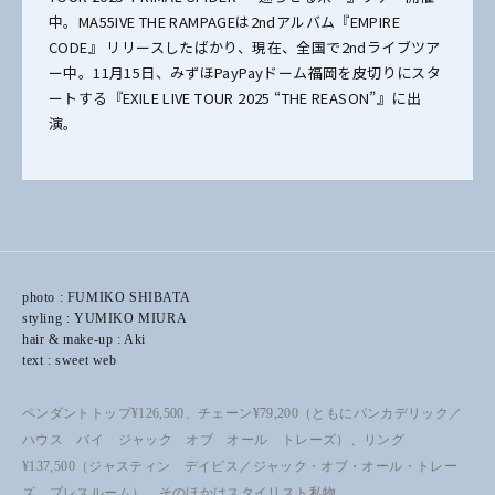
中。MA55IVE THE RAMPAGEは2ndアルバム『EMPIRE
CODE』 リリースしたばかり、現在、全国で2ndライブツア
ー中。11月15日、みずほPayPayドーム福岡を皮切りにスタ
ートする『EXILE LIVE TOUR 2025 “THE REASON”』に出
演。
photo : FUMIKO SHIBATA
styling : YUMIKO MIURA
hair & make-up : Aki
text : sweet web
ペンダントトップ¥126,500、チェーン¥79,200（ともにパンカデリック／
ハウス バイ ジャック オブ オール トレーズ）、リング
¥137,500（ジャスティン デイビス／ジャック・オブ・オール・トレー
ズ プレスルーム）、そのほかはスタイリスト私物