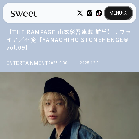
【THE RAMPAGE 山本彰吾連載 前半】サファ
イア／不変【YAMACHIHO STONEHENGE💎
vol.09】
ENTERTAINMENT
2025.9.30
2025.12.31