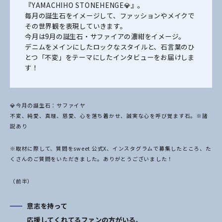
『YAMACHIHO STONEHENGE💎』。
毎月の誕生石をイメージして、ファッションやメイクで
その世界観を表現していきます。
今月は9月の誕生石・サファイアの濃紺をイメージ。
デニムをメインにしたロックなスタイルと、石言葉のひ
とつ「不変」をテーマにしたインタビューをお届けしま
す！
💎今月の誕生石：サファイヤ
不変、純愛、真理、慈愛、心を落ち着かせ、誠実な心を呼び覚ます石。※諸
説あり
※取材に際して、質問をsweet 公式X、インスタグラムで募集したところ、た
くさんのご質問をいただきました。ありがとうございました！
（前半）
意志を持って
応援してくれてるファンの方がいる。