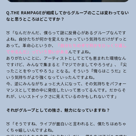
Q.THE RAMPAGE
が結成してからグループのここは変わってない
なと思うところはどこですか？
🍑「なんだかんだ、僕らって謎に反骨心があるグループなんです
よね。自分たちが何かを変えなきゃっていう気持ちだけがずっと
あって。革命心というか、
『自分たちの手で何かをひっくり返し
てやるんだ』っていう思いがある
んですよね。
ありがたいことに、アーティストとしてとても恵まれた環境なん
ですけど、みんなで集まると『マジでかましてやろうぜ』、『尖
ったことをやってやろう』となる。そういう『俺らはこうだ』と
いう気持ちがより強くなっていったんですよね。
今、逆にみんながちょっと大人になって、その気持ちをパフォー
マンスとして世の中に発信したいって思ってるんです。だからそ
れが、いいストイックさに見えているのかもしれないです」
――それがグループとしての強さ、魅力になっていますね？
🍑「そうですね、ライブが面白いと言われると、僕たちはめちゃ
くちゃ嬉しいんですよね。