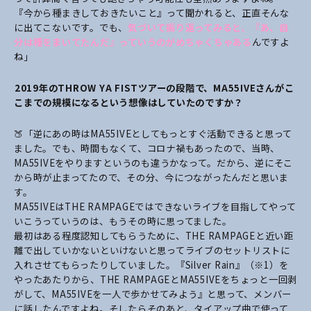
『今から種まきしておきたいこと』って聞かれると、正直そんな
に出てこないです。でも、
気づいて振り返ってみると、『あ、自
分は種をまいてたんだ』っていうのがめちゃくちゃある
んですよ
ね」
――2019年のTHROW YA FISTツアーの段階で、MA55IVEさんがこ
こまでの規模になるという想像はしていたのですか？
🍑「逆にあの時はMA55IVEとしてもっとすぐ活動できると思って
ました。でも、時間もなくて、コロナ禍もあったので、当時、
MA55IVEをやりますというのも違うかなって。だから、逆にそこ
から時が止まってたので、その分、今につながったんだと思いま
す。
MA55IVEはTHE RAMPAGEではできないライブを目指してやって
いこうっていうのは、もうその時に思ってました。
最初はある程度認知してもらうために、THE RAMPAGEと近い距
離で出していかないといけないと思ってライブのセットリストに
入れさせてもらったりしていました。『Silver Rain』（※1）を
やったあたりから、THE RAMPAGEとMA55IVEをちょっと一回剥
がして、MA55IVEを一人で歩かせてみよう』と思って、メンバー
に話したんですよね。そしたらそのあと、タイアップ曲で使って