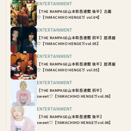
ENTERTAINMENT
【THE RAMPAGE山本彰吾連載 後半】古着
♡【YAMACHIHO HENGE🍑 vol.04】
ENTERTAINMENT
【THE RAMPAGE山本彰吾連載 前半】居酒屋
♡【YAMACHIHO HENGE🍑vol.05】
ENTERTAINMENT
【THE RAMPAGE山本彰吾連載 後半】居酒屋
♡【YAMACHIHO HENGE🍑 vol.05】
ENTERTAINMENT
【THE RAMPAGE山本彰吾連載 前半】
sweet♡【YAMACHIHO HENGE🍑vol.06】
ENTERTAINMENT
【THE RAMPAGE山本彰吾連載 後半】
sweet♡【YAMACHIHO HENGE🍑vol.06】