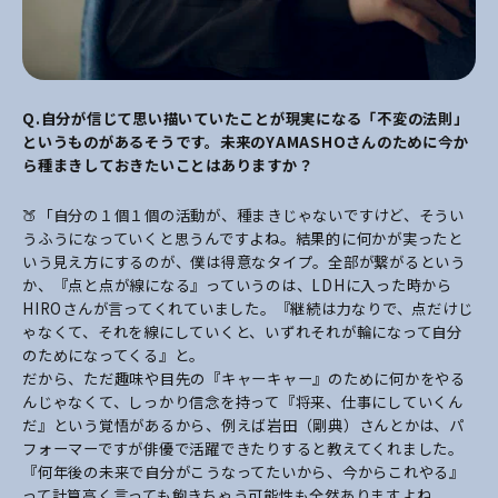
Q.
自分が信じて思い描いていたことが現実になる「不変の法則」
というものがあるそうです。未来のYAMASHOさんのために今か
ら種まきしておきたいことはありますか？
🍑「自分の１個１個の活動が、種まきじゃないですけど、そうい
うふうになっていくと思うんですよね。結果的に何かが実ったと
いう見え方にするのが、僕は得意なタイプ。全部が繋がるという
か、『点と点が線になる』っていうのは、LDHに入った時から
HIROさんが言ってくれていました。『継続は力なりで、点だけじ
ゃなくて、それを線にしていくと、いずれそれが輪になって自分
のためになってくる』と。
だから、ただ趣味や目先の『キャーキャー』のために何かをやる
んじゃなくて、しっかり信念を持って『将来、仕事にしていくん
だ』という覚悟があるから、例えば岩田（剛典）さんとかは、パ
フォーマーですが俳優で活躍できたりすると教えてくれました。
『何年後の未来で自分がこうなってたいから、今からこれやる』
って計算高く言っても飽きちゃう可能性も全然ありますよね。