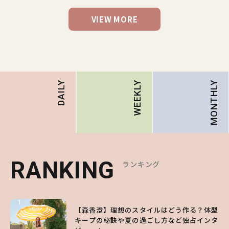
VIEW MORE
MONTHLY
DAILY
WEEKLY
RANKING
RANKING
RANKING
ランキング
ランキング
ランキング
1
1
1
【森香澄】理想のスタイルはどう作る？体型
【ハローキティ】がスシローと初コラボ♡
【SNIDEL】長濱ねるとロマンティックトラ
キープの秘訣や夏の過ごし方など独占インタ
第1弾の気になるメニュー＆限定グッズを総
ッドな秋はじめ｜2026秋の新作コーデ4選