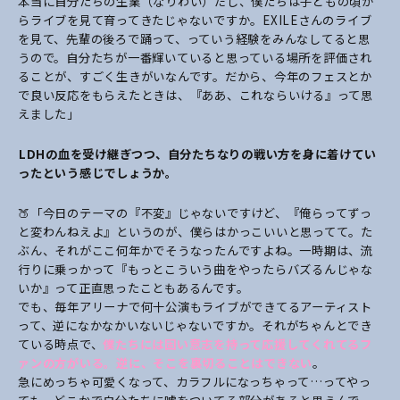
本当に自分たちの生業（なりわい）だし、僕たちは子どもの頃か
らライブを見て育ってきたじゃないですか。EXILEさんのライブ
を見て、先輩の後ろで踊って、っていう経験をみんなしてると思
うので。
自分たちが一番輝いていると思っている場所を評価され
ることが、すごく生きがいなんです。だから、今年のフェスとか
で良い反応をもらえたときは、『ああ、これならいける』って思
えました」
――LDHの血を受け継ぎつつ、自分たちなりの戦い方を身に着けてい
ったという感じでしょうか。
🍑「今日のテーマの『不変』じゃないですけど、『俺らってずっ
と変わんねえよ』というのが、僕らはかっこいいと思ってて。
た
ぶん、それがここ何年かでそうなったんですよね。一時期は、流
行りに乗っかって『もっとこういう曲をやったらバズるんじゃな
いか』って正直思ったこともあるんです。
でも、毎年アリーナで何十公演もライブができてるアーティスト
って、逆になかなかいないじゃないですか。それがちゃんとでき
ている時点で、
僕たちには固い意志を持って応援してくれてるフ
ァンの方がいる。逆に、そこを裏切ることはできない
。
急にめっちゃ可愛くなって、カラフルになっちゃって…ってやっ