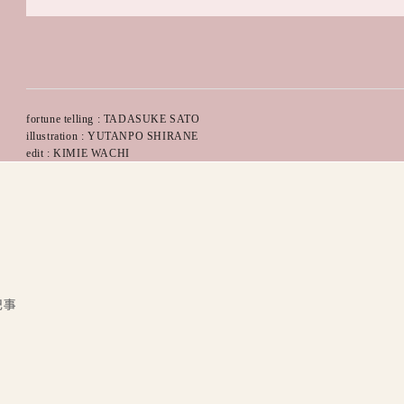
fortune telling : TADASUKE SATO
illustration : YUTANPO SHIRANE
edit : KIMIE WACHI
記事