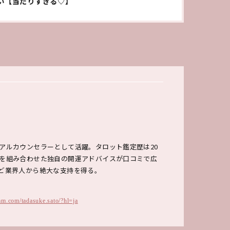
占い【当たりすぎる♡】
アルカウンセラーとして活躍。タロット鑑定歴は20
を組み合わせた独自の開運アドバイスが口コミで広
ど業界人から絶大な支持を得る。
am.com/tadasuke.sato/?hl=ja