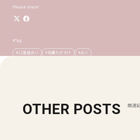
Please share!
#Tag
#12星座占い
#佐藤ただすけ
#占い
OTHER POSTS
関連