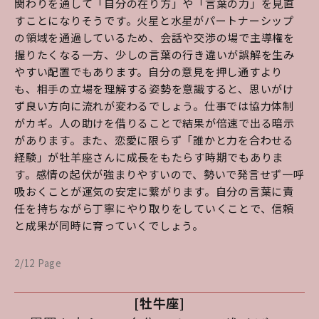
関わりを通して「自分の在り方」や「言葉の力」を見直
すことになりそうです。火星と水星がパートナーシップ
の領域を通過しているため、会話や交渉の場で主導権を
握りたくなる一方、少しの言葉の行き違いが誤解を生み
やすい配置でもあります。自分の意見を押し通すより
も、相手の立場を理解する姿勢を意識すると、思いがけ
ず良い方向に流れが変わるでしょう。仕事では協力体制
がカギ。人の助けを借りることで結果が倍速で出る暗示
があります。また、恋愛に限らず「誰かと力を合わせる
経験」が牡羊座さんに成長をもたらす時期でもありま
す。感情の起伏が強まりやすいので、勢いで発言せず一呼
吸おくことが運気の安定に繋がります。自分の言葉に責
任を持ちながら丁寧にやり取りをしていくことで、信頼
と成果が同時に育っていくでしょう。
2/12 Page
[牡牛座]