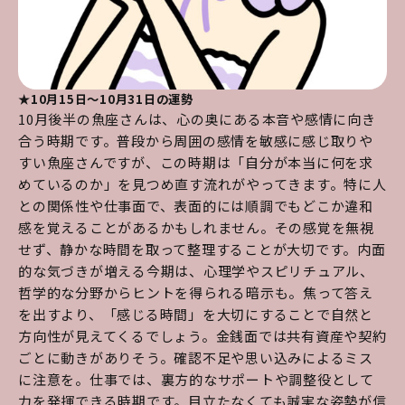
★10月15日～10月31日の運勢
10月後半の魚座さんは、心の奥にある本音や感情に向き
合う時期です。普段から周囲の感情を敏感に感じ取りや
すい魚座さんですが、この時期は「自分が本当に何を求
めているのか」を見つめ直す流れがやってきます。特に人
との関係性や仕事面で、表面的には順調でもどこか違和
感を覚えることがあるかもしれません。その感覚を無視
せず、静かな時間を取って整理することが大切です。内面
的な気づきが増える今期は、心理学やスピリチュアル、
哲学的な分野からヒントを得られる暗示も。焦って答え
を出すより、「感じる時間」を大切にすることで自然と
方向性が見えてくるでしょう。金銭面では共有資産や契約
ごとに動きがありそう。確認不足や思い込みによるミス
に注意を。仕事では、裏方的なサポートや調整役として
力を発揮できる時期です。目立たなくても誠実な姿勢が信