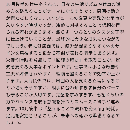
10月後半の牡牛座さんは、日々の生活リズムや仕事の進
め方を整えることがテーマになりそうです。周囲の動き
が慌ただしくなり、スケジュールの変更や突発的な用事が
入りやすい時期ですが、冷静に対処することで信頼を得
られる流れがあります。焦らず一つひとつのタスクを丁寧
に仕上げていくことが、最終的に大きな成果につながる
でしょう。特に健康面では、疲労が溜まりやすく体のサ
インを無視すると後から不調が表れる暗示もあります。
栄養や睡眠を意識して「回復の時間」を取ることが、運
気を支える大事なポイントです。仕事では小さな改善や
工夫が評価されやすく、環境を整えることで効率が上が
ります。人間関係では、周囲の人を支える立場になるこ
とが増えそうですが、相手に合わせすぎず自分のペース
も守ることが大切です。完璧を求めすぎず、七割くらいの
力でバランスを取る意識を持つとスムーズに物事が進み
ます。10月後半は「整えることで流れを変える」時期。
足元を安定させることが、未来への確かな準備となるで
しょう。