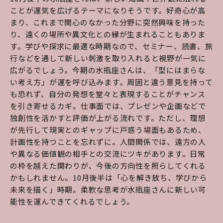
ことが運気を広げるテーマになりそうです。好奇心が高
まり、これまで関心のなかった分野に突然興味を持った
り、遠くの場所や異文化との縁が生まれることもありま
す。学びや探求に最適な時期なので、セミナー、読書、旅
行などを通して新しい刺激を取り入れると視野が一気に
広がるでしょう。今期の水瓶座さんは、「型にはまらな
い考え方」が運を呼び込みます。周囲と違う意見を持って
も恐れず、自分の発想を堂々と表現することがチャンス
を引き寄せるカギ。仕事面では、プレゼンや企画などで
独創性を活かすと評価が上がる流れです。ただし、理想
が先行して現実とのギャップに戸惑う場面もあるため、
計画性を持つことを忘れずに。人間関係では、遠方の人
や異なる価値観の相手との交流にツキがあります。日常
の枠を越えた関わりが、今後の方向性を照らしてくれる
かもしれません。10月後半は「心を解き放ち、学びから
未来を描く」時期。柔軟な思考が水瓶座さんに新しい可
能性を運んできてくれるでしょう。