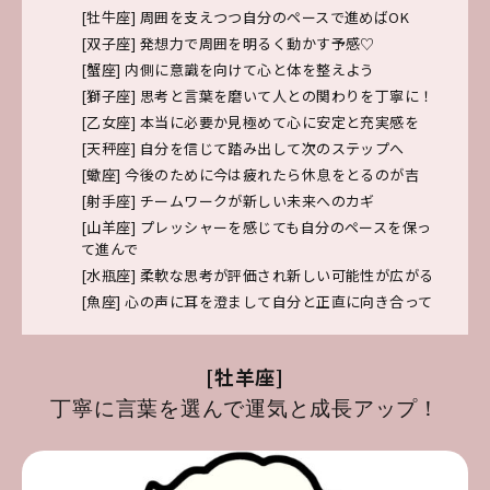
[牡牛座]
周囲を支えつつ自分のペースで進めばOK
[双子座]
発想力で周囲を明るく動かす予感♡
[蟹座]
内側に意識を向けて心と体を整えよう
[獅子座]
思考と言葉を磨いて人との関わりを丁寧に！
[乙女座]
本当に必要か見極めて心に安定と充実感を
[天秤座]
自分を信じて踏み出して次のステップへ
[蠍座]
今後のために今は疲れたら休息をとるのが吉
[射手座]
チームワークが新しい未来へのカギ
[山羊座]
プレッシャーを感じても自分のペースを保っ
て進んで
[水瓶座]
柔軟な思考が評価され新しい可能性が広がる
[魚座]
心の声に耳を澄まして自分と正直に向き合って
[牡羊座]
丁寧に言葉を選んで運気と成長アップ！