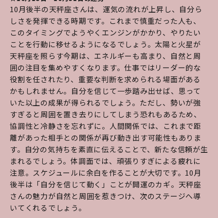
10月後半の天秤座さんは、運気の流れが上昇し、自分ら
しさを発揮できる時期です。これまで慎重だった人も、
このタイミングでようやくエンジンがかかり、やりたい
ことを行動に移せるようになるでしょう。太陽と火星が
天秤座を照らす今期は、エネルギーも高まり、自然と周
囲の注目を集めやすくなります。仕事ではリーダー的な
役割を任されたり、重要な判断を求められる場面がある
かもしれません。自分を信じて一歩踏み出せば、思って
いた以上の成果が得られるでしょう。ただし、勢いが強
すぎると周囲を置き去りにしてしまう恐れもあるため、
協調性と冷静さを忘れずに。人間関係では、これまで距
離があった相手との関係が再び動き出す可能性もありま
す。自分の気持ちを素直に伝えることで、新たな信頼が生
まれるでしょう。体調面では、頑張りすぎによる疲れに
注意。スケジュールに余白を作ることが大切です。10月
後半は「自分を信じて動く」ことが開運のカギ。天秤座
さんの魅力が自然と周囲を惹きつけ、次のステージへ導
いてくれるでしょう。