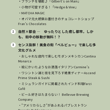
・
ブランチを堪能♪「Gilbert’s on Main」
・小物が可愛すぎる！「Hedge＆Vine」
・MATCHA MAGIC
・オバマ元大統領お墨付きのチョコレートショップ
Fran’s Chocolates
自然×都会 ― ゆったりとした癒し都市。しか
も、街中の移動が無料！？
センス抜群！美食の街「ベルビュー」で楽しむ多
文化グルメ
・おしゃれな店内で楽しむモダンメキシカンCantina
Monarca
・絵にかいたようなお洒落イタリアンCarmine's
・
ワシントン湖と街を見下ろす絶景ディナーAscend
Prime Steak & Sushi
・ミシュランガイドに掲載されたインド料理Farzi
Café
・ビール好きはたまらない！ Bellevue Brewing
Company
・”アメリカらしさ”があふれるパブレストラン