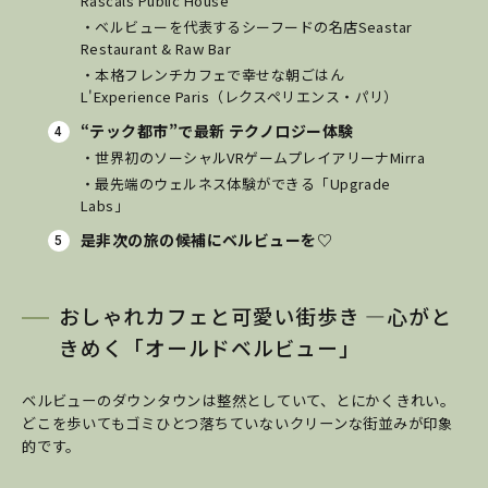
Rascals Public House
・ベルビューを代表するシーフードの名店Seastar
Restaurant & Raw Bar
・本格フレンチカフェで幸せな朝ごはん
L'Experience Paris（レクスペリエンス・パリ）
“テック都市”で最新
テクノロジー体験
・世界初のソーシャルVRゲームプレイアリーナMirra
・最先端のウェルネス体験ができる「Upgrade
Labs」
是非次の旅の候補にベルビューを♡
おしゃれカフェと可愛い街歩き ―心がと
きめく「オールドベルビュー」
ベルビューのダウンタウンは整然としていて、とにかくきれい。
どこを歩いてもゴミひとつ落ちていないクリーンな街並みが印象
的です。