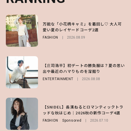
1
1
1
【森香澄】理想のスタイルはどう作る？体型
万能な「小花柄キャミ」を着回し♡ 大人可
【SNIDEL】長濱ねるとロマンティックトラ
キープの秘訣や夏の過ごし方など独占インタ
愛い夏のレイヤードコーデ2選
ッドな秋はじめ｜2026秋の新作コーデ4選
ビュー！
FASHION
FASHION
Sponsored
2026.08.09
2026.07.10
ENTERTAINMENT
2026.07.31
2
2
2
【付録】総柄ハローキティが可愛すぎ♡ 紀
【庄司浩平】初デートの勝負服は？夏の思い
【庄司浩平】初デートの勝負服は？夏の思い
ノ国屋コラボの“優秀保冷バッグ”は夏の強
出や最近のハマりものを深掘り
出や最近のハマりものを深掘り
い味方！【オトナミューズ9月号増刊】
ENTERTAINMENT
ENTERTAINMENT
2026.08.08
2026.08.08
FUROKU
2026.07.12
3
3
3
【谷まりあ】夏は“シアースカート”でさり
【SNIDEL】長濱ねるとロマンティックトラ
【SNIDEL】長濱ねるとロマンティックトラ
げなく肌見せ！透け感のニュアンスを楽しめ
ッドな秋はじめ｜2026秋の新作コーデ4選
ッドな秋はじめ｜2026秋の新作コーデ4選
るマストハブアイテム4選
FASHION
FASHION
Sponsored
Sponsored
2026.07.10
2026.07.10
FASHION
2026.07.19