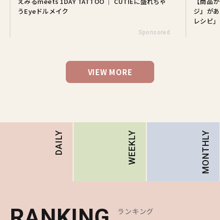
えみるmeets 1DAY TATTOO ｜ CUTIEに盛れちゃ
【商品が
うEyeドルメイク
ジ』があ
レシピ」
Sponsored
VIEW MORE
MONTHLY
DAILY
WEEKLY
RANKING
RANKING
RANKING
ランキング
ランキング
ランキング