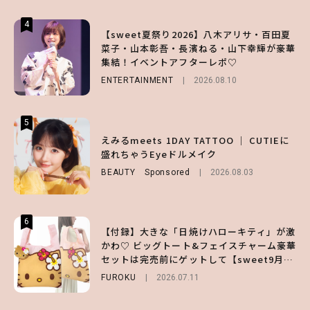
4
4
4
【sweet夏祭り2026】八木アリサ・百田夏
【ハローキティ】がスシローと初コラボ♡
【大原優乃】夏メイクはプレイフルに！ドキ
菜子・山本彰吾・長濱ねる・山下幸輝が豪華
第1弾の気になるメニュー＆限定グッズを総
ッとしちゃう色っぽ“うるみ目”のつくり方
集結！イベントアフターレポ♡
チェック！
BEAUTY
2026.08.01
ENTERTAINMENT
LIFESTYLE
2026.07.31
2026.08.10
5
5
5
【夏ヘアのくずれ・うねりに】ヘアメイク夢
えみるmeets 1DAY TATTOO ｜ CUTIEに
えみるmeets 1DAY TATTOO ｜ CUTIEに
月直伝♡ ドライシャンプー「バティスト」
盛れちゃうEyeドルメイク
盛れちゃうEyeドルメイク
を使ったプロ級スタイリング3選
BEAUTY
BEAUTY
Sponsored
Sponsored
2026.08.03
2026.08.03
BEAUTY
Sponsored
2026.07.03
6
6
6
【付録】大きな「日焼けハローキティ」が激
【ハローキティ】がスシローと初コラボ♡
【GU】夏の“主役級”アイテム決定！ヘルシ
かわ♡ ビッグトート&フェイスチャーム豪華
第1弾の気になるメニュー＆限定グッズを総
ー＆可愛すぎる「大人の肌見せ」トップス3
セットは完売前にゲットして【sweet9月号
チェック！
選
増刊】
FUROKU
LIFESTYLE
FASHION
2026.07.11
2026.07.19
2026.07.31