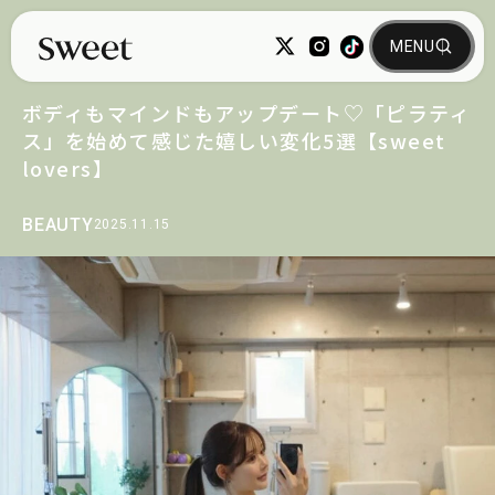
ボディもマインドもアップデート♡「ピラティ
ス」を始めて感じた嬉しい変化5選【sweet
lovers】
BEAUTY
2025.11.15