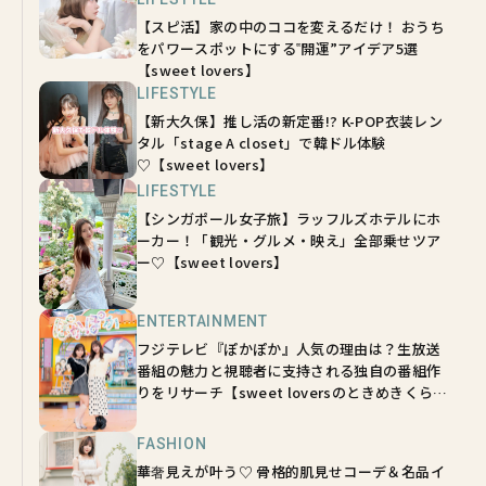
【スピ活】家の中のココを変えるだけ！ おうち
をパワースポットにする‟開運”アイデア5選
【sweet lovers】
LIFESTYLE
【新大久保】推し活の新定番!? K-POP衣装レン
タル「stage A closet」で韓ドル体験
♡【sweet lovers】
LIFESTYLE
【シンガポール女子旅】ラッフルズホテルにホ
ーカー！「観光・グルメ・映え」全部乗せツア
ー♡【sweet lovers】
ENTERTAINMENT
フジテレビ『ぽかぽか』人気の理由は？生放送
番組の魅力と視聴者に支持される独自の番組作
りをリサーチ【sweet loversのときめきくらぶ
vol.8】
FASHION
華奢見えが叶う♡ 骨格的肌見せコーデ＆名品イ