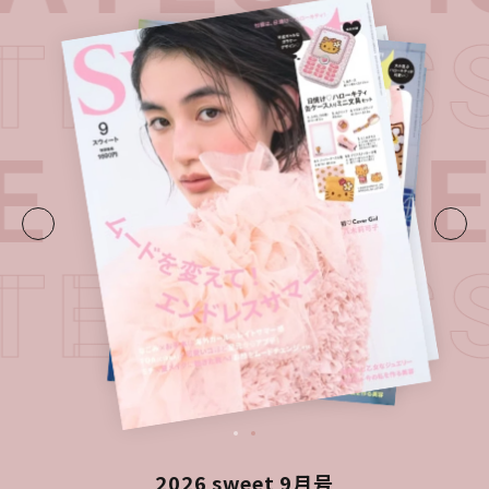
ATEST I
E・
LATE
ATEST I
2026 sweet 9月号