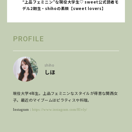
“上品フェミニン”な現役大学生♡ sweet公式読者モ
デル2期生・shihoの素顔【sweet lovers】
PROFILE
shiho
しほ
現役大学4年生。上品フェミニンなスタイルが得意な関西女
子。最近のマイブームはピラティスや料理。
Instagram :
https://www.instagram.com/81vly/