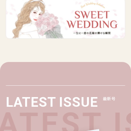
LATEST ISSUE
最新号
ATEST I