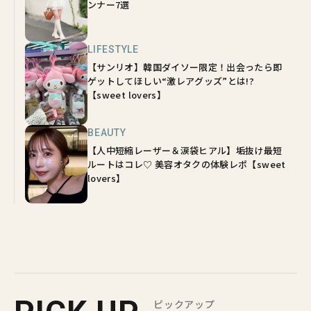
ンナー7選
LIFESTYLE
【サンリオ】韓国ダイソー限定！出会ったら即
ゲットしてほしい“激レアグッズ”とは!?
【sweet lovers】
BEAUTY
【人中短縮レーザー＆涙袋ヒアル】垢抜け最短
ルートはコレ♡ 美容オタクの体験レポ【sweet
lovers】
ピックアップ