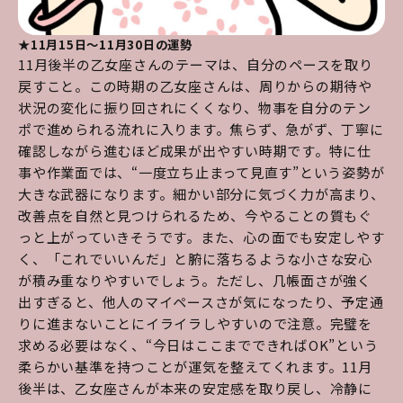
★11月15日～11月30日の運勢
11月後半の乙女座さんのテーマは、自分のペースを取り
戻すこと。この時期の乙女座さんは、周りからの期待や
状況の変化に振り回されにくくなり、物事を自分のテン
ポで進められる流れに入ります。焦らず、急がず、丁寧に
確認しながら進むほど成果が出やすい時期です。特に仕
事や作業面では、“一度立ち止まって見直す”という姿勢が
大きな武器になります。細かい部分に気づく力が高まり、
改善点を自然と見つけられるため、今やることの質もぐ
っと上がっていきそうです。また、心の面でも安定しやす
く、「これでいいんだ」と腑に落ちるような小さな安心
が積み重なりやすいでしょう。ただし、几帳面さが強く
出すぎると、他人のマイペースさが気になったり、予定通
りに進まないことにイライラしやすいので注意。完璧を
求める必要はなく、“今日はここまでできればOK”という
柔らかい基準を持つことが運気を整えてくれます。11月
後半は、乙女座さんが本来の安定感を取り戻し、冷静に