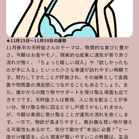
★11月15日～11月30日の運勢
11月後半の天秤座さんのテーマは、物質的な喜びと豊か
さ。今期はお金やモノ、現実的な成果に運気が寄り添う
流れが強く、「ちょっと嬉しい収入」や「欲しかったも
のが手に入る」といった小さな幸運が訪れやすい時期で
す。努力してきたことが評価され、その結果として金銭
面や物質面の満足感につながることもあるでしょう。ま
た、誰かからの贈り物やサポートを受け取る場面も出て
きそうです。天秤座さんは普段、人に気を配ることが多
い分、受け取る側に回ると少し戸惑うかもしれません
が、今期は素直に受け取ることが運気の流れを良くしま
す。一方で、物欲が高まりやすく、無計画な買い物が増え
る可能性もあるので、気分で動かず“本当に必要？”と一
度だけ確認を。心と現実が整いやすいこの時期は、生活