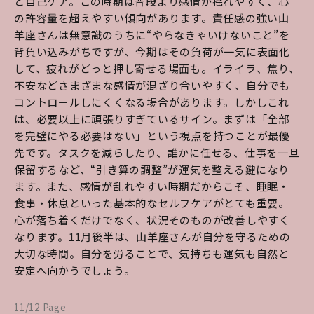
と自己ケア。この時期は普段より感情が揺れやすく、心
の許容量を超えやすい傾向があります。責任感の強い山
羊座さんは無意識のうちに“やらなきゃいけないこと”を
背負い込みがちですが、今期はその負荷が一気に表面化
して、疲れがどっと押し寄せる場面も。イライラ、焦り、
不安などさまざまな感情が混ざり合いやすく、自分でも
コントロールしにくくなる場合があります。しかしこれ
は、必要以上に頑張りすぎているサイン。まずは「全部
を完璧にやる必要はない」という視点を持つことが最優
先です。タスクを減らしたり、誰かに任せる、仕事を一旦
保留するなど、“引き算の調整”が運気を整える鍵になり
ます。また、感情が乱れやすい時期だからこそ、睡眠・
食事・休息といった基本的なセルフケアがとても重要。
心が落ち着くだけでなく、状況そのものが改善しやすく
なります。11月後半は、山羊座さんが自分を守るための
大切な時間。自分を労ることで、気持ちも運気も自然と
安定へ向かうでしょう。
11/12 Page