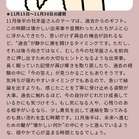
★11月15日～11月30日の運勢
11月後半の牡羊座さんのテーマは、過去からのギフト。
この時期は懐かしい出来事や昔関わった人たちがふと心
に浮かんできたり、思いがけず再会の機会が訪れるな
ど、“過去”が静かに扉を開けるタイミングです。ただし、
それは後ろ向きではなく、むしろ今の牡羊座さんを前向
きに押し出すための大切なヒントとなるような出来事。
長く眠っていた記憶が再び輝きを取り戻したり、過去の経
験の中に「今の答え」が見つかることもありそうです。
気持ちが揺れやすいタイミングでもあるので、急いで結
論を出すよりも、感じたことを丁寧に受け止める姿勢が
大事。過去に触れるほど、今の自分がどれだけ成長して
いるかにも気づけそう。もし気になる人や、心残りのあ
る相手がいるなら、少し勇気を出して連絡を取ってみる
のも良い流れを生む時期です。11月後半は、未来へ進む
ための鍵が“懐かしい何か”の中にそっと潜んでいるよう
な、穏やかで心が温まる時間となるでしょう。