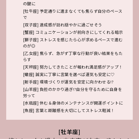
の鍵に
[牡牛座]
予定通りに進まなくても焦らず自分のペース
で
[双子座]
達成感が訪れ穏やかに過ごせそう
[蟹座]
コミュニケーションが前向きにしてくれる暗示
[獅子座]
ストレスを感じたら心が求めるペースで進む
のが◎
[乙女座]
焦らず、急がず丁寧な行動が良い結果をもた
らす
[天秤座]
努力してきたことが報われ満足感がアップ！
[蠍座]
誠実に丁寧に言葉を選べば運気も安定に♡
[射手座]
環境づくりが運気を安定に向かわせる!?
[山羊座]
負担のかかり過ぎ!?自分を守るために自身を
労って
[水瓶座]
休む＆身体のメンテナンスが開運ポイントに
[魚座]
言葉と距離感を大切にしてストレス軽減！
[牡羊座]