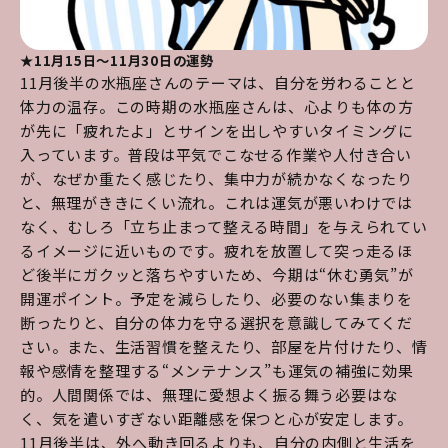
★11月15日～11月30日の運勢
11月後半の水瓶座さんのテーマは、自分を労わることと
体力の温存。この時期の水瓶座さんは、心よりも体の方
が先に「疲れたよ」とサインを出しやすいタイミングに
入っています。普段は平気でこなせる作業や人付き合い
が、なぜか重たく感じたり、集中力が続かなくなったり
と、無理がききにくい流れ。これは運気が悪いわけでは
なく、むしろ「立ち止まって整える時間」を与えられてい
るイメージに近いものです。疲れを放置して突っ走るほ
ど後半にガクッと落ちやすいため、今期は“休む勇気”が
開運ポイント。予定を減らしたり、必要のない集まりを
断ったりと、自分の体力を守る選択を意識してみてくだ
さい。また、生活習慣を整えたり、部屋を片付けたり、情
報や感情を整理する“メンテナンス”も運気の補強に効果
的。人間関係では、無理に愛想よく振る舞う必要はな
く、気を遣いすぎない距離感を保つと心が安定します。
11月後半は、外へ動き回るよりも、自分の内側と生活を