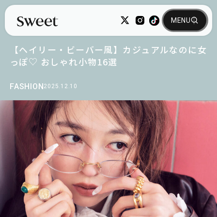
【ヘイリー・ビーバー風】カジュアルなのに女
っぽ♡ おしゃれ小物16選
FASHION
2025.12.10