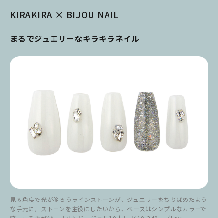
KIRAKIRA × BIJOU NAIL
まるでジュエリーなキラキラネイル
見る角度で光が移ろうラインストーンが、ジュエリーをちりばめたよう
な手元に。ストーンを主役にしたいから、ベースはシンプルなカラーで
統一するのが◎。［ハンド、ジェル10本］ ￥10,340～（Lovl