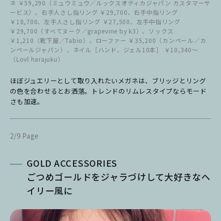
ネ ￥59,290（ミュウミュウ／ルックスオティカジャパン カスタマーサ
ービス）、右手人さし指リング ￥29,700、右手中指リング
￥18,700、左手人さし指リング ￥27,500、左手中指リング
￥29,700（すべてヌーク／grapevine by k3）、ソックス
￥1,210（靴下屋／Tabio）、ローファー ￥35,200（カンペール／カ
ンペールジャパン）、ネイル［ハンド、ジェル10本］ ￥10,340～
（Lovl harajuku）
ほぼジュエリーとして取り入れたいメガネは、ブリッジとリング
の色を合わせるとお洒落。トレンドのリムレスタイプならモード
さも加速。
2/9 Page
GOLD ACCESSORIES
ごつめゴールドをジャラづけして大好きなヘ
イリー風に