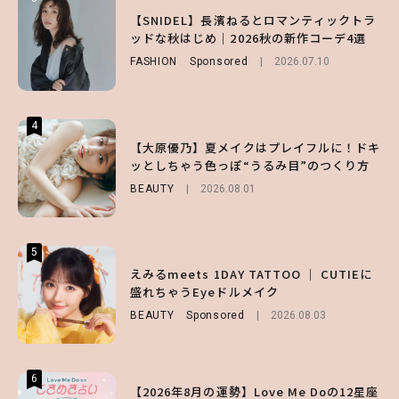
【森香澄】理想のスタイルはどう作る？体型
【谷まりあ】夏は“シアースカート”でさり
【SNIDEL】長濱ねるとロマンティックトラ
キープの秘訣や夏の過ごし方など独占インタ
げなく肌見せ！透け感のニュアンスを楽しめ
ッドな秋はじめ｜2026秋の新作コーデ4選
ビュー！
るマストハブアイテム4選
FASHION
Sponsored
2026.07.10
ENTERTAINMENT
FASHION
2026.07.19
2026.07.31
4
4
4
【スタバ】約160通りのカスタマイズができ
【ハローキティ】がスシローと初コラボ♡
【大原優乃】夏メイクはプレイフルに！ドキ
る⁉ 39店舗限定『My フルーツ³ フラペチー
第1弾の気になるメニュー＆限定グッズを総
ッとしちゃう色っぽ“うるみ目”のつくり方
ノ®』を徹底レポ♡
チェック！
BEAUTY
2026.08.01
LIFESTYLE
LIFESTYLE
2026.07.30
2026.07.31
5
5
5
【夏ヘアのくずれ・うねりに】ヘアメイク夢
えみるmeets 1DAY TATTOO ｜ CUTIEに
【ALD1】グループの魅力＆素顔に迫る♡ 一
月直伝♡ ドライシャンプー「バティスト」
盛れちゃうEyeドルメイク
問一答をお届け！【sweet web独占】
を使ったプロ級スタイリング3選
BEAUTY
ENTERTAINMENT
Sponsored
2026.08.03
2026.08.03
BEAUTY
Sponsored
2026.07.03
6
6
6
【2026年8月の運勢】Love Me Doの12星座
【GU】夏の“主役級”アイテム決定！ヘルシ