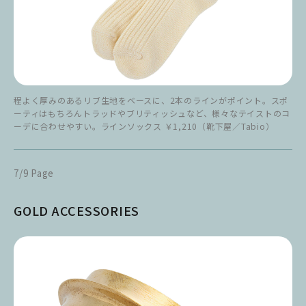
程よく厚みのあるリブ生地をベースに、2本のラインがポイント。スポ
ーティはもちろんトラッドやブリティッシュなど、様々なテイストのコ
ーデに合わせやすい。ラインソックス ￥1,210（靴下屋／Tabio）
7/9 Page
GOLD ACCESSORIES