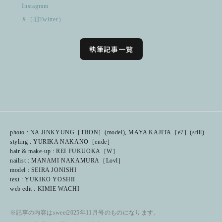
Instagram
X（旧Twitter）
執筆記事一覧
photo : NA JINKYUNG［TRON］(model), MAYA KAJITA［e7］(still)
styling : YURIKA NAKANO［ende］
hair & make-up : REI FUKUOKA［W］
nailist : MANAMI NAKAMURA［Lovl］
model : SEIRA JONISHI
text : YUKIKO YOSHII
web edit : KIMIE WACHI
※記事の内容はsweet2025年11月号のものになります。