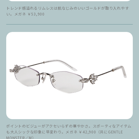
トレンド感溢れるリムレスは肌なじみのいいゴールドが取り入れやす
い。メガネ ￥53,900
ポイントのビジューがアクセいらずの華やかさ。スポーティなアイテム
も大人シックな印象に早変わり。メガネ ￥42,900（共にGENTLE
MONSTER／M）