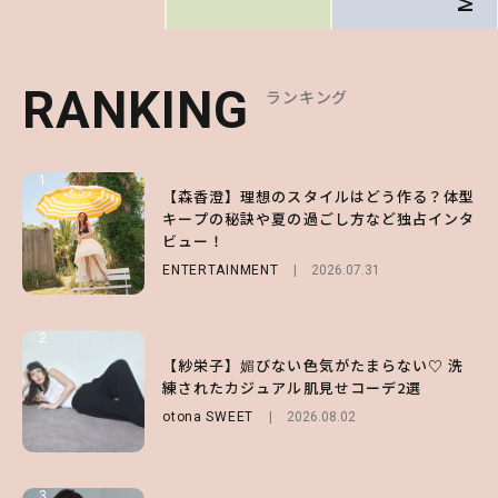
RANKING
RANKING
RANKING
ランキング
ランキング
ランキング
1
1
1
【森香澄】理想のスタイルはどう作る？体型
【ハローキティ】がスシローと初コラボ♡
【SNIDEL】長濱ねるとロマンティックトラ
キープの秘訣や夏の過ごし方など独占インタ
第1弾の気になるメニュー＆限定グッズを総
ッドな秋はじめ｜2026秋の新作コーデ4選
ビュー！
チェック！
FASHION
Sponsored
2026.07.10
ENTERTAINMENT
LIFESTYLE
2026.07.31
2026.07.31
2
2
2
【付録】総柄ハローキティが可愛すぎ♡ 紀
【紗栄子】媚びない色気がたまらない♡ 洗
【大原優乃】夏メイクはプレイフルに！ドキ
ノ国屋コラボの“優秀保冷バッグ”は夏の強
練されたカジュアル肌見せコーデ2選
ッとしちゃう色っぽ“うるみ目”のつくり方
い味方！【オトナミューズ9月号増刊】
otona SWEET
BEAUTY
2026.08.01
2026.08.02
FUROKU
2026.07.12
3
3
3