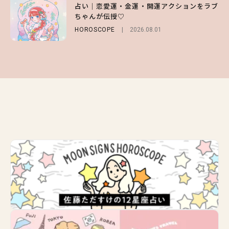
【SNIDEL】長濱ねるとロマンティックトラ
占い｜恋愛運・金運・開運アクションをラブ
ー＆可愛すぎる「大人の肌見せ」トップス3
ッドな秋はじめ｜2026秋の新作コーデ4選
ちゃんが伝授♡
選
FASHION
Sponsored
2026.07.10
HOROSCOPE
FASHION
2026.07.19
2026.08.01