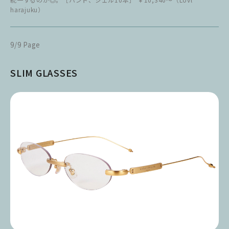
harajuku）
9/9 Page
SLIM GLASSES