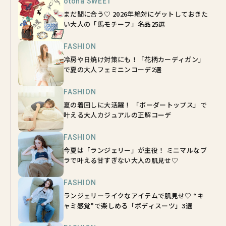
otona SWEET
まだ間に合う♡ 2026年絶対にゲットしておきた
い大人の「馬モチーフ」名品25選
FASHION
冷房や日焼け対策にも！「花柄カーディガン」
で夏の大人フェミニンコーデ2選
FASHION
夏の着回しに大活躍！ 「ボーダートップス」で
叶える大人カジュアルの正解コーデ
FASHION
今夏は「ランジェリー」が主役！ ミニマルなブ
ラで叶える甘すぎない大人の肌見せ♡
FASHION
ランジェリーライクなアイテムで肌見せ♡ “キ
ャミ感覚”で楽しめる「ボディスーツ」3選