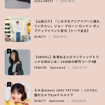
otona SWEET
2026.08.02
ENTERTAINMENT
FUROKU
2026.07.12
2026.07.31
3
3
3
【山田涼介】「この子をアジアツアーに連れ
【ハローキティ】がスシローと初コラボ♡
【谷まりあ】夏は“シアースカート”でさり
ていきたい」ジョー マローン ロンドン ポッ
第1弾の気になるメニュー＆限定グッズを総
げなく肌見せ！透け感のニュアンスを楽しめ
プアップイベント登壇【トーク全文】
チェック！
るマストハブアイテム4選
BEAUTY
LIFESTYLE
FASHION
2026.08.07
2026.07.19
2026.07.31
4
4
4
【ハローキティ】がスシローと初コラボ♡
【SNIDEL】長濱ねるとロマンティックトラ
【ALD1】グループの魅力＆素顔に迫る♡ 一
第1弾の気になるメニュー＆限定グッズを総
ッドな秋はじめ｜2026秋の新作コーデ4選
問一答をお届け！【sweet web独占】
チェック！
FASHION
ENTERTAINMENT
Sponsored
2026.08.03
2026.07.10
LIFESTYLE
2026.07.31
5
5
5
【夏ヘアのくずれ・うねりに】ヘアメイク夢
えみるmeets 1DAY TATTOO ｜ CUTIEに
【SNIDEL】長濱ねるとロマンティックトラ
月直伝♡ ドライシャンプー「バティスト」
盛れちゃうEyeドルメイク
ッドな秋はじめ｜2026秋の新作コーデ4選
を使ったプロ級スタイリング3選
BEAUTY
FASHION
Sponsored
Sponsored
2026.08.03
2026.07.10
BEAUTY
Sponsored
2026.07.03