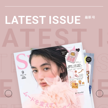
LATEST ISSUE
最新号
ATEST I
ATEST I
E・
LATE