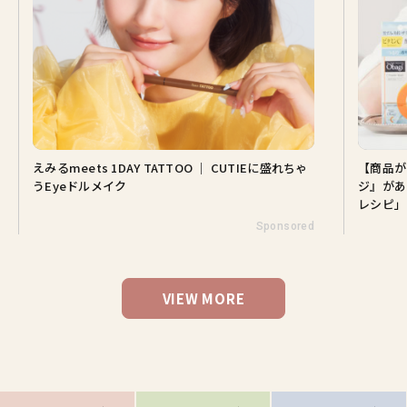
えみるmeets 1DAY TATTOO ｜ CUTIEに盛れちゃ
【商品が
うEyeドルメイク
ジ』があ
レシピ」
Sponsored
VIEW MORE