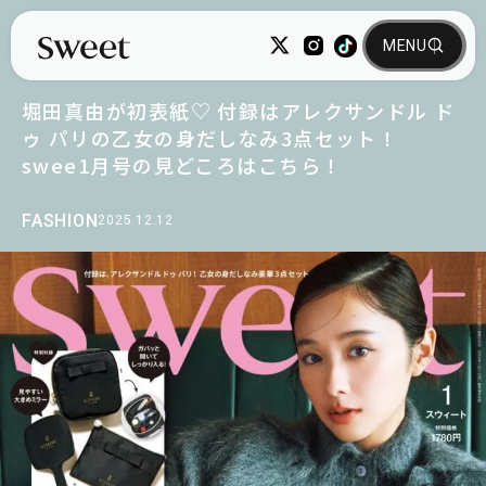
堀田真由が初表紙♡ 付録はアレクサンドル ド
ゥ パリの乙女の身だしなみ3点セット！
swee1月号の見どころはこちら！
FASHION
2025.12.12