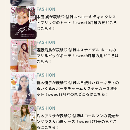
FASHION
本田 翼が表紙♡ 付録はハローキティ×クレス
トブリッジのトート！swee10月号の見どころ
はこちら！
FASHION
齋藤飛鳥が表紙♡ 付録はスナイデル ホームの
フリルビッグポーチ！swee9月号の見どころは
こちら！
FASHION
新木優子が表紙♡ 付録は日焼けハローキティの
ぬいぐるみポーチチャーム＆ステッカー３枚セ
ット！sweet8月号の見どころはこちら！
FASHION
八木アリサが表紙♡ 付録はコールマンの調光サ
ングラス＆巾着ケース！sweet7月号の見どこ
ろはこちら！