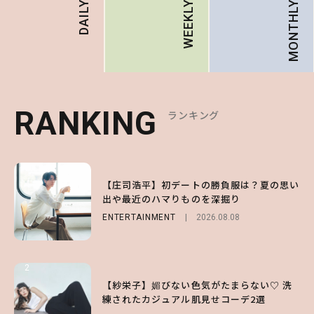
MONTHLY
DAILY
WEEKLY
RANKING
RANKING
RANKING
ランキング
ランキング
ランキング
1
1
1
【庄司浩平】初デートの勝負服は？夏の思い
【大原優乃】夏メイクはプレイフルに！ドキ
【SNIDEL】長濱ねるとロマンティックトラ
出や最近のハマりものを深掘り
ッとしちゃう色っぽ“うるみ目”のつくり方
ッドな秋はじめ｜2026秋の新作コーデ4選
ENTERTAINMENT
BEAUTY
FASHION
Sponsored
2026.08.01
2026.08.08
2026.07.10
2
2
2
【森香澄】理想のスタイルはどう作る？体型
【付録】総柄ハローキティが可愛すぎ♡ 紀
【紗栄子】媚びない色気がたまらない♡ 洗
キープの秘訣や夏の過ごし方など独占インタ
ノ国屋コラボの“優秀保冷バッグ”は夏の強
練されたカジュアル肌見せコーデ2選
ビュー！
い味方！【オトナミューズ9月号増刊】