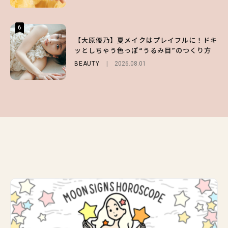
6
6
6
【スタバ】約160通りのカスタマイズができ
【GU】夏の“主役級”アイテム決定！ヘルシ
【大原優乃】夏メイクはプレイフルに！ドキ
る⁉ 39店舗限定『My フルーツ³ フラペチー
ー＆可愛すぎる「大人の肌見せ」トップス3
ッとしちゃう色っぽ“うるみ目”のつくり方
ノ®』を徹底レポ♡
選
BEAUTY
2026.08.01
LIFESTYLE
FASHION
2026.07.19
2026.07.30