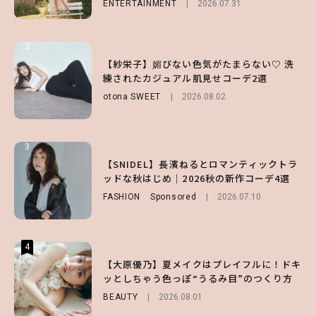
ENTERTAINMENT
LIFESTYLE
2026.07.31
2026.07.31
2
2
2
【付録】総柄ハローキティが可愛すぎ♡ 紀
【紗栄子】媚びない色気がたまらない♡ 洗
【大原優乃】夏メイクはプレイフルに！ドキ
ノ国屋コラボの“優秀保冷バッグ”は夏の強
練されたカジュアル肌見せコーデ2選
ッとしちゃう色っぽ“うるみ目”のつくり方
い味方！【オトナミューズ9月号増刊】
otona SWEET
BEAUTY
2026.08.01
2026.08.02
FUROKU
2026.07.12
3
3
3
【スタバ】約160通りのカスタマイズができ
【谷まりあ】夏は“シアースカート”でさり
【SNIDEL】長濱ねるとロマンティックトラ
る⁉ 39店舗限定『My フルーツ³ フラペチー
げなく肌見せ！透け感のニュアンスを楽しめ
ッドな秋はじめ｜2026秋の新作コーデ4選
ノ®』を徹底レポ♡
るマストハブアイテム4選
FASHION
Sponsored
2026.07.10
LIFESTYLE
FASHION
2026.07.19
2026.07.30
4
4
4
【齋藤飛鳥】人生初のロブに！「意外としっ
【夏ヘアのくずれ・うねりに】ヘアメイク夢
【大原優乃】夏メイクはプレイフルに！ドキ
くりくるし、すごく新鮮で心地いい」ヘアカ
月直伝♡ ドライシャンプー「バティスト」
ッとしちゃう色っぽ“うるみ目”のつくり方
ットの様子を独占でお届け♡
を使ったプロ級スタイリング3選
BEAUTY
2026.08.01
ENTERTAINMENT
BEAUTY
Sponsored
2026.07.30
2026.07.03