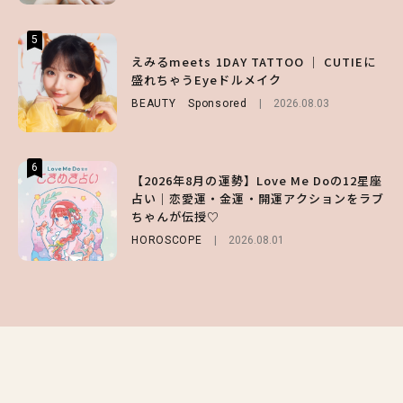
5
5
5
【森香澄】理想のスタイルはどう作る？体型
【ハローキティ】がスシローと初コラボ♡
えみるmeets 1DAY TATTOO ｜ CUTIEに
キープの秘訣や夏の過ごし方など独占インタ
第1弾の気になるメニュー＆限定グッズを総
盛れちゃうEyeドルメイク
ビュー！
チェック！
BEAUTY
Sponsored
2026.08.03
ENTERTAINMENT
LIFESTYLE
2026.07.31
2026.07.31
6
6
6
【2026年8月の運勢】Love Me Doの12星座
【GU】夏の“主役級”アイテム決定！ヘルシ
【SNIDEL】長濱ねるとロマンティックトラ
占い｜恋愛運・金運・開運アクションをラブ
ー＆可愛すぎる「大人の肌見せ」トップス3
ッドな秋はじめ｜2026秋の新作コーデ4選
ちゃんが伝授♡
選
FASHION
Sponsored
2026.07.10
HOROSCOPE
FASHION
2026.07.19
2026.08.01