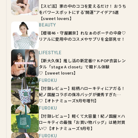
【スピ活】家の中のココを変えるだけ！ おうち
をパワースポットにする‟開運”アイデア5選
【sweet lovers】
BEAUTY
【櫻坂46・守屋麗奈】れなぁのポーチの中身♡
リアルに愛用中のコスメやサプリを全部見せ！
LIFESTYLE
【新大久保】推し活の新定番!? K-POP衣装レン
タル「stage A closet」で韓ドル体験
♡【sweet lovers】
FUROKU
【付録レビュー】総柄ハローキティにアガる！
紀ノ国屋コラボの保冷バッグが優秀すぎた…
♡【オトナミューズ9月号増刊】
FUROKU
【付録レビュー】軽くて大容量！紀ノ国屋×ハ
ローキティの最強「お買い物バッグ」は絶対買
い♡【オトナミューズ9月号】
FUROKU