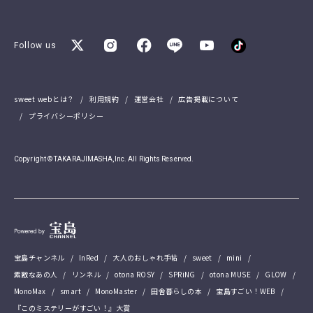
Follow us
sweet webとは？
利用規約
運営会社
広告掲載について
プライバシーポリシー
Copyright © TAKARAJIMASHA,Inc. All Rights Reserved.
宝島チャンネル
InRed
大人のおしゃれ手帖
sweet
mini
素敵なあの人
リンネル
otona ROSY
SPRiNG
otona MUSE
GLOW
MonoMax
smart
MonoMaster
田舎暮らしの本
宝島すごい！WEB
『このミステリーがすごい！』大賞