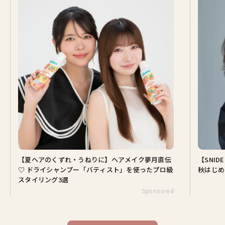
【夏ヘアのくずれ・うねりに】ヘアメイク夢月直伝
【SNI
♡ ドライシャンプー「バティスト」を使ったプロ級
秋はじめ
スタイリング3選
Sponsored