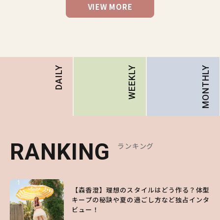
VIEW MORE
MONTHLY
DAILY
WEEKLY
RANKING
RANKING
RANKING
ランキング
ランキング
ランキング
1
1
1
【森香澄】理想のスタイルはどう作る？体型
【ハローキティ】がスシローと初コラボ♡
【SNIDEL】長濱ねるとロマンティックトラ
キープの秘訣や夏の過ごし方など独占インタ
第1弾の気になるメニュー＆限定グッズを総
ッドな秋はじめ｜2026秋の新作コーデ4選
ビュー！
チェック！
FASHION
Sponsored
2026.07.10