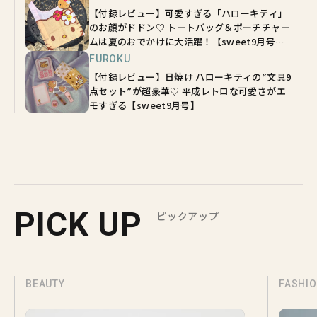
【付録レビュー】可愛すぎる「ハローキティ」
のお顔がドドン♡ トートバッグ＆ポーチチャー
ムは夏のおでかけに大活躍！【sweet9月号増
刊】
FUROKU
【付録レビュー】日焼け ハローキティの“文具9
点セット”が超豪華♡ 平成レトロな可愛さがエ
モすぎる【sweet9月号】
PICK UP
ピックアップ
BEAUTY
FASHI