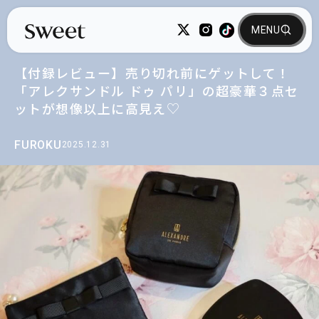
【付録レビュー】売り切れ前にゲットして！
「アレクサンドル ドゥ パリ」の超豪華３点セ
ットが想像以上に高見え♡
FUROKU
2025.12.31