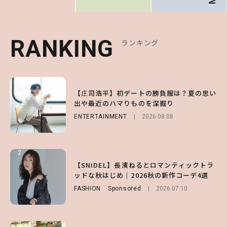
RANKING
RANKING
RANKING
ランキング
ランキング
ランキング
1
1
1
【森香澄】理想のスタイルはどう作る？体型
【庄司浩平】初デートの勝負服は？夏の思い
【SNIDEL】長濱ねるとロマンティックトラ
キープの秘訣や夏の過ごし方など独占インタ
出や最近のハマりものを深掘り
ッドな秋はじめ｜2026秋の新作コーデ4選
ビュー！
ENTERTAINMENT
FASHION
Sponsored
2026.08.08
2026.07.10
ENTERTAINMENT
2026.07.31
2
2
2
【付録】総柄ハローキティが可愛すぎ♡ 紀
【SNIDEL】長濱ねるとロマンティックトラ
【庄司浩平】初デートの勝負服は？夏の思い
ノ国屋コラボの“優秀保冷バッグ”は夏の強
ッドな秋はじめ｜2026秋の新作コーデ4選
出や最近のハマりものを深掘り
い味方！【オトナミューズ9月号増刊】
FASHION
ENTERTAINMENT
Sponsored
2026.08.08
2026.07.10
FUROKU
2026.07.12
3
3
3