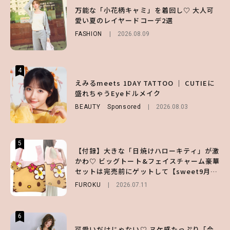
【谷まりあ】夏は“シアースカート”でさり
万能な「小花柄キャミ」を着回し♡ 大人可
【SNIDEL】長濱ねるとロマンティックトラ
げなく肌見せ！透け感のニュアンスを楽しめ
愛い夏のレイヤードコーデ2選
ッドな秋はじめ｜2026秋の新作コーデ4選
るマストハブアイテム4選
FASHION
FASHION
Sponsored
2026.08.09
2026.07.10
FASHION
2026.07.19
4
4
4
【ハローキティ】がスシローと初コラボ♡
えみるmeets 1DAY TATTOO ｜ CUTIEに
【大原優乃】夏メイクはプレイフルに！ドキ
第1弾の気になるメニュー＆限定グッズを総
盛れちゃうEyeドルメイク
ッとしちゃう色っぽ“うるみ目”のつくり方
チェック！
BEAUTY
BEAUTY
Sponsored
2026.08.01
2026.08.03
LIFESTYLE
2026.07.31
5
5
5
【付録】大きな「日焼けハローキティ」が激
【夏ヘアのくずれ・うねりに】ヘアメイク夢
えみるmeets 1DAY TATTOO ｜ CUTIEに
かわ♡ ビッグトート&フェイスチャーム豪華
月直伝♡ ドライシャンプー「バティスト」
盛れちゃうEyeドルメイク
セットは完売前にゲットして【sweet9月号
を使ったプロ級スタイリング3選
BEAUTY
Sponsored
2026.08.03
増刊】
FUROKU
BEAUTY
Sponsored
2026.07.11
2026.07.03
6
6
6
【ハローキティ】がスシローと初コラボ♡
【GU】夏の“主役級”アイテム決定！ヘルシ
可愛いだけじゃない♡ ヌケ感たっぷり「今