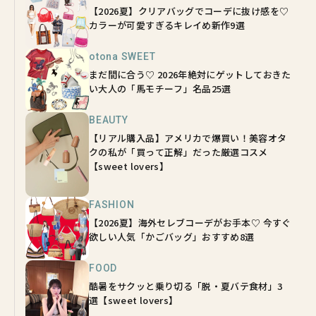
【2026夏】クリアバッグでコーデに抜け感を♡
カラーが可愛すぎるキレイめ新作9選
otona SWEET
まだ間に合う♡ 2026年絶対にゲットしておきた
い大人の「馬モチーフ」名品25選
BEAUTY
【リアル購入品】アメリカで爆買い！美容オタ
クの私が「買って正解」だった厳選コスメ
【sweet lovers】
FASHION
【2026夏】海外セレブコーデがお手本♡ 今すぐ
欲しい人気「かごバッグ」おすすめ8選
FOOD
酷暑をサクッと乗り切る「脱・夏バテ食材」3
選【sweet lovers】