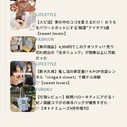
LIFESTYLE
【スピ活】家の中のココを変えるだけ！ おうち
をパワースポットにする‟開運”アイデア5選
【sweet lovers】
FASHION
【無印良品】4,990円でこのクオリティ!? 売り
切れ続出の「撥水リュック」が想像以上に万能
だった
LIFESTYLE
【新大久保】推し活の新定番!? K-POP衣装レン
タル「stage A closet」で韓ドル体験
♡【sweet lovers】
FUROKU
【付録レビュー】総柄ハローキティにアガる！
紀ノ国屋コラボの保冷バッグが優秀すぎた…
♡【オトナミューズ9月号増刊】