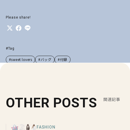
Please share!
#Tag
#sweet lovers
#バッグ
#付録
OTHER POSTS
関連記事
FASHION