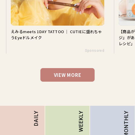
えみるmeets 1DAY TATTOO ｜ CUTIEに盛れちゃ
【商品が
うEyeドルメイク
ジ』があ
レシピ」
Sponsored
VIEW MORE
MONTHLY
DAILY
WEEKLY