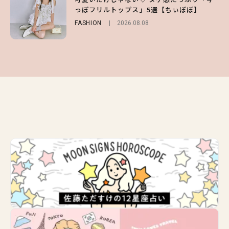
第1弾の気になるメニュー＆限定グッズを総
ー＆可愛すぎる「大人の肌見せ」トップス3
っぽフリルトップス」5選【ちぃぽぽ】
チェック！
選
FASHION
2026.08.08
LIFESTYLE
FASHION
2026.07.19
2026.07.31