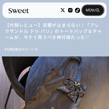
【付録レビュー】反響が止まらない！「アレ
クサンドル ドゥ パリ」のトートバッグ＆チャ
ームが、今すぐ買うべき神付録だった♡
FUROKU
2025.12.30