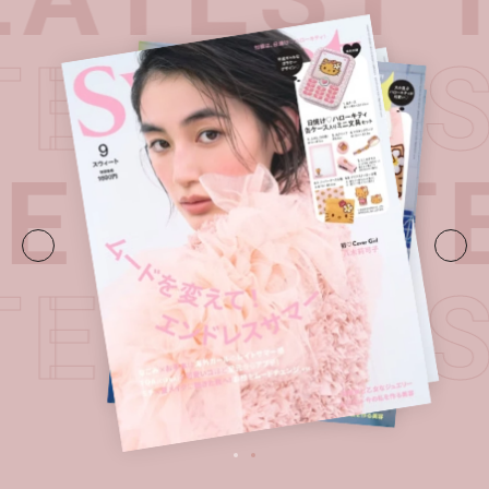
TEST I
UE・
LATE
TEST I