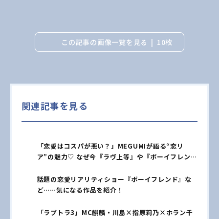
この記事の画像一覧を見る
10枚
関連記事を見る
「恋愛はコスパが悪い？」MEGUMIが語る“恋リ
ア”の魅力♡ なぜ今『ラヴ上等』や『ボーイフレン
ド』が世界中で愛されているのか
話題の恋愛リアリティショー『ボーイフレンド』な
ど……気になる作品を紹介！
「ラブトラ3」MC麒麟・川島×指原莉乃×ホラン千