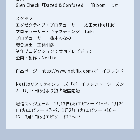
Glen Check
「
Dazed & Confused
」「
Bloom
」ほか
スタッフ
エグゼクティブ・プロデューサー：太田大
(Netflix)
プロデューサー・キャスティング：
Taiki
プロデューサー：鈴木みなみ
総合演出：工藤和彦
制作プロダクション：共同テレビジョン
企画・製作：
Netflix
作品ページ：
http://www.netflix.com/
ボーイフレンド
Netflix
リアリティシリーズ「ボーイフレンド」シーズン
2
1
月
13
日
(
火
)
より独占配信開始
配信スケジュール：
1
月
13
日
(
火
)
エピソード
1
～
6
、
1
月
20
日
(
火
)
エピソード
7
～
9
、
1
月
27
日
(
火
)
エピソード
10
～
12
、
2
月
3
日
(
火
)
エピソード
13
～
15