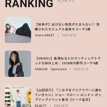
RANKING
RANKING
RANKING
ランキング
ランキング
ランキング
1
1
1
【ハローキティ】がスシローと初コラボ♡
【紗栄子】媚びない色気がたまらない♡ 洗
【SNIDEL】長濱ねるとロマンティックトラ
第1弾の気になるメニュー＆限定グッズを総
練されたカジュアル肌見せコーデ2選
ッドな秋はじめ｜2026秋の新作コーデ4選
チェック！
otona SWEET
FASHION
Sponsored
2026.08.02
2026.07.10
LIFESTYLE
2026.07.31
2
2
2
【付録】総柄ハローキティが可愛すぎ♡ 紀
【SNIDEL】長濱ねるとロマンティックトラ
【大原優乃】夏メイクはプレイフルに！ドキ
ノ国屋コラボの“優秀保冷バッグ”は夏の強
ッドな秋はじめ｜2026秋の新作コーデ4選
ッとしちゃう色っぽ“うるみ目”のつくり方
い味方！【オトナミューズ9月号増刊】
FASHION
BEAUTY
Sponsored
2026.08.01
2026.07.10
FUROKU
2026.07.12
3
3
3
【山田涼介】「この子をアジアツアーに連れ
【森香澄】理想のスタイルはどう作る？体型
【谷まりあ】夏は“シアースカート”でさり
ていきたい」ジョー マローン ロンドン ポッ
キープの秘訣や夏の過ごし方など独占インタ
げなく肌見せ！透け感のニュアンスを楽しめ
プアップイベント登壇【トーク全文】
ビュー！
るマストハブアイテム4選
BEAUTY
ENTERTAINMENT
FASHION
2026.08.07
2026.07.19
2026.07.31