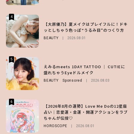
4
4
4
【スタバ】約160通りのカスタマイズができ
【ハローキティ】がスシローと初コラボ♡
【大原優乃】夏メイクはプレイフルに！ドキ
る⁉ 39店舗限定『My フルーツ³ フラペチー
第1弾の気になるメニュー＆限定グッズを総
ッとしちゃう色っぽ“うるみ目”のつくり方
ノ®』を徹底レポ♡
チェック！
BEAUTY
2026.08.01
LIFESTYLE
LIFESTYLE
2026.07.30
2026.07.31
5
5
5
【夏ヘアのくずれ・うねりに】ヘアメイク夢
えみるmeets 1DAY TATTOO ｜ CUTIEに
【SNIDEL】長濱ねるとロマンティックトラ
月直伝♡ ドライシャンプー「バティスト」
盛れちゃうEyeドルメイク
ッドな秋はじめ｜2026秋の新作コーデ4選
を使ったプロ級スタイリング3選
BEAUTY
FASHION
Sponsored
Sponsored
2026.08.03
2026.07.10
BEAUTY
Sponsored
2026.07.03
6
6
6
【2026年8月の運勢】Love Me Doの12星座
【GU】夏の“主役級”アイテム決定！ヘルシ
【ALD1】グループの魅力＆素顔に迫る♡ 一
占い｜恋愛運・金運・開運アクションをラブ
ー＆可愛すぎる「大人の肌見せ」トップス3
問一答をお届け！【sweet web独占】
ちゃんが伝授♡
選
ENTERTAINMENT
2026.08.03
HOROSCOPE
FASHION
2026.07.19
2026.08.01