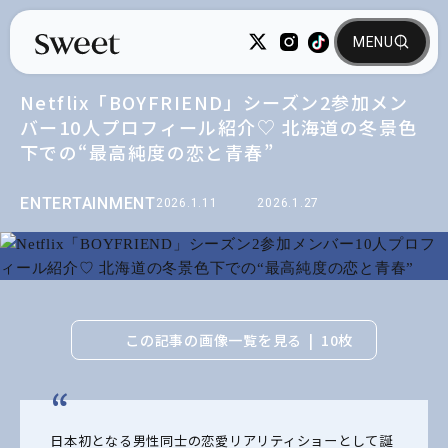
Netflix「BOYFRIEND」シーズン2参加メン
バー10人プロフィール紹介♡ 北海道の冬景色
下での“最高純度の恋と青春”
ENTERTAINMENT
2026.1.11
2026.1.27
この記事の画像一覧を見る
10枚
日本初となる男性同士の恋愛リアリティショーとして誕