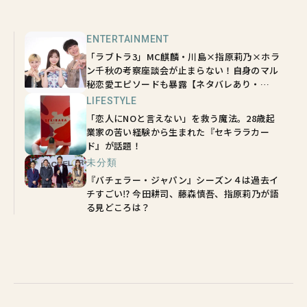
ENTERTAINMENT
「ラブトラ3」MC麒麟・川島×指原莉乃×ホラ
ン千秋の考察座談会が止まらない！自身のマル
秘恋愛エピソードも暴露【ネタバレあり・
sweet独占】
LIFESTYLE
「恋人にNOと言えない」を救う魔法。28歳起
業家の苦い経験から生まれた『セキララカー
ド』が話題！
未分類
『バチェラー・ジャパン』シーズン４は過去イ
チすごい⁉ 今田耕司、藤森慎吾、指原莉乃が語
る見どころは？