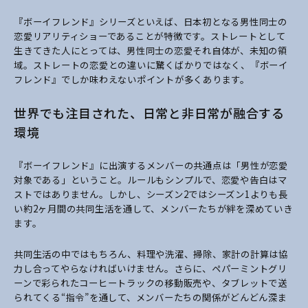
『ボーイフレンド』シリーズといえば、
日本初となる男性同士の
恋愛リアリティショーであることが特徴です。ストレートとして
生きてきた人にとっては、男性同士の恋愛それ自体が、未知の領
域。ストレートの恋愛との違いに驚くばかりではなく、『ボーイ
フレンド』でしか味わえないポイントが多くあります。
世界でも注目された、日常と非日常が融合する
環境
『ボーイフレンド』に出演するメンバーの共通点は「男性が恋愛
対象である」ということ。ルールもシンプルで、恋愛や告白はマ
ストではありません。しかし、シーズン2ではシーズン1よりも長
い約2ヶ月間の共同生活を通して、メンバーたちが絆を深めていき
ます。
共同生活の中ではもちろん、料理や洗濯、掃除、家計の計算は協
力し合ってやらなければいけません。さらに、ペパーミントグリ
ーンで彩られたコーヒートラックの移動販売や、タブレットで送
られてくる“指令”を通して、メンバーたちの関係がどんどん深ま