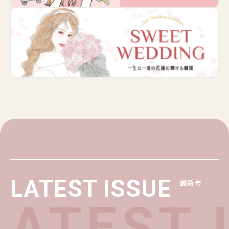
LATEST ISSUE
最新号
ATEST 