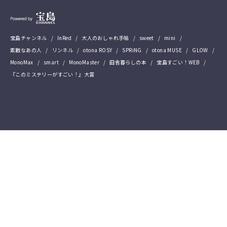
宝島チャンネル
InRed
大人のおしゃれ手帖
sweet
mini
素敵なあの人
リンネル
otona ROSY
SPRiNG
otona MUSE
GLOW
MonoMax
smart
MonoMaster
田舎暮らしの本
宝島すごい！WEB
『このミステリーがすごい！』大賞