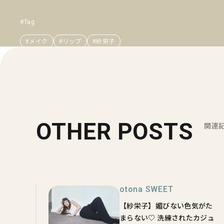
#Tag
#メイク
#リップ
#紗栄子
OTHER POSTS
関連
otona SWEET
【紗栄子】媚びない色気がた
まらない♡ 洗練されたカジュ