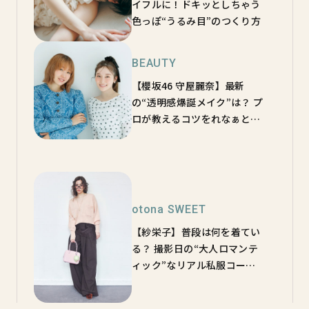
イフルに！ドキッとしちゃう
色っぽ“うるみ目”のつくり方
BEAUTY
【櫻坂46 守屋麗奈】最新
の“透明感爆誕メイク”は？ プ
ロが教えるコツをれなぁと一
緒にチェック♡
otona SWEET
【紗栄子】普段は何を着てい
る？ 撮影日の“大人ロマンテ
ィック”なリアル私服コーデ5
選