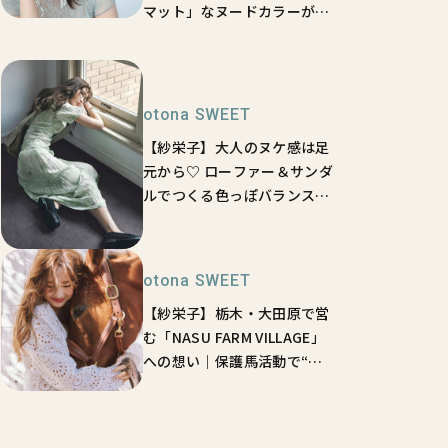
マット」なヌードカラーが正
解♡ 唇偽装でメイクを格上
げ！【本田翼】
otona SWEET
【紗栄子】大人のヌケ感は足
元から♡ ローファー＆サンダ
ルでつくる色っぽバランスコ
ーデ
otona SWEET
【紗栄子】栃木・大田原で営
む「NASU FARM VILLAGE」
への想い｜保護馬活動で“最
も過酷な瞬間”とは【独占イ
ンタビュー】