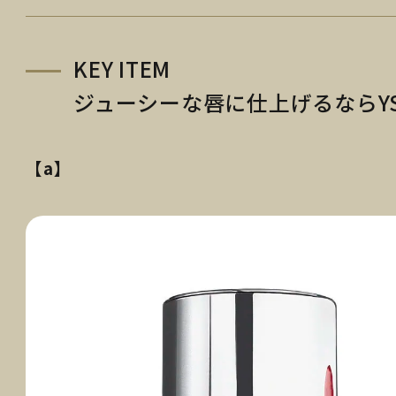
KEY ITEM
ジューシーな唇に仕上げるならY
【a】