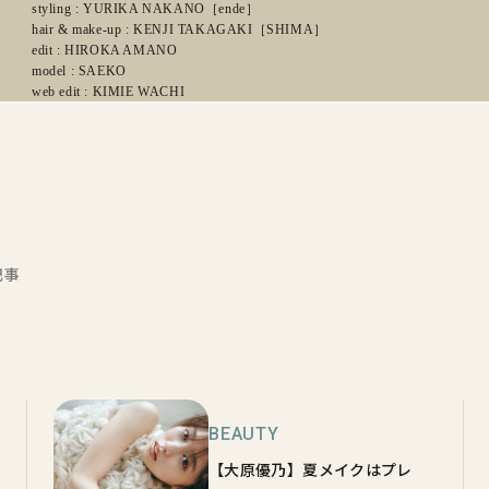
styling : YURIKA NAKANO［ende］
hair & make-up : KENJI TAKAGAKI［SHIMA］
edit : HIROKA AMANO
model : SAEKO
web edit : KIMIE WACHI
記事
BEAUTY
【大原優乃】夏メイクはプレ