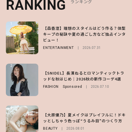
RANKING
RANKING
RANKING
ランキング
ランキング
ランキング
1
1
1
【森香澄】理想のスタイルはどう作る？体型
【ハローキティ】がスシローと初コラボ♡
【SNIDEL】長濱ねるとロマンティックトラ
キープの秘訣や夏の過ごし方など独占インタ
第1弾の気になるメニュー＆限定グッズを総
ッドな秋はじめ｜2026秋の新作コーデ4選
ビュー！
チェック！
FASHION
Sponsored
2026.07.10
ENTERTAINMENT
LIFESTYLE
2026.07.31
2026.07.31
2
2
2
【付録】総柄ハローキティが可愛すぎ♡ 紀
【SNIDEL】長濱ねるとロマンティックトラ
【大原優乃】夏メイクはプレイフルに！ドキ
ノ国屋コラボの“優秀保冷バッグ”は夏の強
ッドな秋はじめ｜2026秋の新作コーデ4選
ッとしちゃう色っぽ“うるみ目”のつくり方
い味方！【オトナミューズ9月号増刊】
FASHION
BEAUTY
Sponsored
2026.08.01
2026.07.10
FUROKU
2026.07.12
3
3
3
【スタバ】約160通りのカスタマイズができ
【谷まりあ】夏は“シアースカート”でさり
【大原優乃】夏メイクはプレイフルに！ドキ
る⁉ 39店舗限定『My フルーツ³ フラペチー
げなく肌見せ！透け感のニュアンスを楽しめ
ッとしちゃう色っぽ“うるみ目”のつくり方
ノ®』を徹底レポ♡
るマストハブアイテム4選
BEAUTY
2026.08.01
LIFESTYLE
FASHION
2026.07.19
2026.07.30