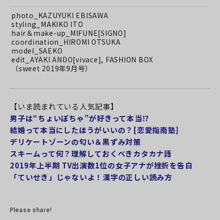
photo_KAZUYUKI EBISAWA
styling_MAKIKO ITO
hair＆make-up_MIFUNE[SIGNO]
coordination_HIROMI OTSUKA
model_SAEKO
edit_AYAKI ANDO[vivace], FASHION BOX
（
sweet 2019年9月号
）
【いま読まれている人気記事】
男子は“ちょいぽちゃ”が好きって本当⁉︎
結婚って本当にしたほうがいいの？[恋愛指南塾]
デリケートゾーンの匂い＆黒ずみ対策
スキームって何？理解しておくべきカタカナ語
2019年上半期 TV出演数1位の女子アナが挫折を告白
「ていせき」じゃないよ！漢字の正しい読み方
Please share!