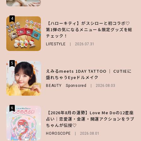
4
4
4
【ハローキティ】がスシローと初コラボ♡
【齋藤飛鳥】人生初のロブに！「意外としっ
【夏ヘアのくずれ・うねりに】ヘアメイク夢
第1弾の気になるメニュー＆限定グッズを総
くりくるし、すごく新鮮で心地いい」ヘアカ
月直伝♡ ドライシャンプー「バティスト」
チェック！
ットの様子を独占でお届け♡
を使ったプロ級スタイリング3選
LIFESTYLE
ENTERTAINMENT
BEAUTY
Sponsored
2026.07.31
2026.07.30
2026.07.03
5
5
5
【森香澄】理想のスタイルはどう作る？体型
【ハローキティ】がスシローと初コラボ♡
えみるmeets 1DAY TATTOO ｜ CUTIEに
キープの秘訣や夏の過ごし方など独占インタ
第1弾の気になるメニュー＆限定グッズを総
盛れちゃうEyeドルメイク
ビュー！
チェック！
BEAUTY
Sponsored
2026.08.03
ENTERTAINMENT
LIFESTYLE
2026.07.31
2026.07.31
6
6
6
【2026年8月の運勢】Love Me Doの12星座
【GU】夏の“主役級”アイテム決定！ヘルシ
【SNIDEL】長濱ねるとロマンティックトラ
占い｜恋愛運・金運・開運アクションをラブ
ー＆可愛すぎる「大人の肌見せ」トップス3
ッドな秋はじめ｜2026秋の新作コーデ4選
ちゃんが伝授♡
選
FASHION
Sponsored
2026.07.10
HOROSCOPE
FASHION
2026.07.19
2026.08.01