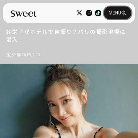
紗栄子がホテルで自撮り？パリの撮影現場に
潜入！
未分類
2019.9.13