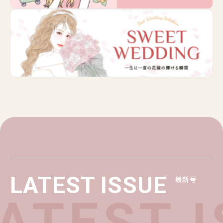
LATEST ISSUE
最新号
TEST IS