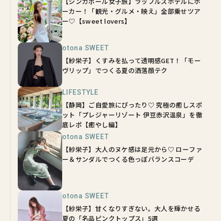
【シンガポール女子旅】ラッフルズホテルにホ
ーカー！「観光・グルメ・映え」全部乗せツア
ー♡【sweet lovers】
otona SWEET
【紗栄子】くすみを払って透明感GET！「モー
ヴリップ」でつくる夏の洒落顔テク
LIFESTYLE
【静岡】ご自愛旅にぴったり♡ 究極の癒しスポ
ット「プレジャーリゾート 伊豆赤沢温泉」を徹
底レポ【癒やし編】
otona SWEET
【紗栄子】大人のヌケ感は足元から♡ ローファ
ー＆サンダルでつくる色っぽバランスコーデ
otona SWEET
【紗栄子】甘くなりすぎない。大人を輝かせる
夏の「名品ピンクトップス」5選