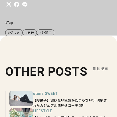
#Tag
#グルメ
#旅行
#紗栄子
OTHER POSTS
関連記事
otona SWEET
【紗栄子】媚びない色気がたまらない♡ 洗練さ
れたカジュアル肌見せコーデ2選
LIFESTYLE