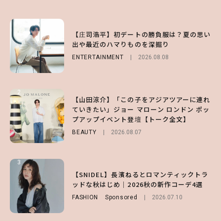
1
1
1
【庄司浩平】初デートの勝負服は？夏の思い
【大原優乃】夏メイクはプレイフルに！ドキ
【SNIDEL】長濱ねるとロマンティックトラ
出や最近のハマりものを深掘り
ッとしちゃう色っぽ“うるみ目”のつくり方
ッドな秋はじめ｜2026秋の新作コーデ4選
ENTERTAINMENT
BEAUTY
FASHION
Sponsored
2026.08.01
2026.08.08
2026.07.10
2
2
2
【山田涼介】「この子をアジアツアーに連れ
【森香澄】理想のスタイルはどう作る？体型
【付録】総柄ハローキティが可愛すぎ♡ 紀
ていきたい」ジョー マローン ロンドン ポッ
キープの秘訣や夏の過ごし方など独占インタ
ノ国屋コラボの“優秀保冷バッグ”は夏の強
プアップイベント登壇【トーク全文】
ビュー！
い味方！【オトナミューズ9月号増刊】
BEAUTY
ENTERTAINMENT
FUROKU
2026.08.07
2026.07.12
2026.07.31
3
3
3
【ハローキティ】がスシローと初コラボ♡
【谷まりあ】夏は“シアースカート”でさり
【SNIDEL】長濱ねるとロマンティックトラ
第1弾の気になるメニュー＆限定グッズを総
げなく肌見せ！透け感のニュアンスを楽しめ
ッドな秋はじめ｜2026秋の新作コーデ4選
チェック！
るマストハブアイテム4選
FASHION
Sponsored
2026.07.10
LIFESTYLE
FASHION
2026.07.19
2026.07.31