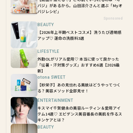
バジ』があるから。山田涼介さんと選ぶ「Myオ
バジレシピ」
Sponsored
BEAUTY
【2026年上半期ベストコスメ】洗うたび透明感
アップ♡ 運命の洗顔料3選
LIFESTYLE
外勤OLがリアル愛用♡ 本当に使って良かった
「猛暑・汗対策グッズ」おすすめ6選【2026最
新】
otona SWEET
【紗栄子】あの見惚れる美貌はどうやってつく
る？美容メソッド全部見せ！
ENTERTAINMENT
キスマイ千賀健永の美容ルーティン＆愛用アイ
テム14選♡ エビデンス美容番長の美肌を作るス
キンケアとは？
BEAUTY