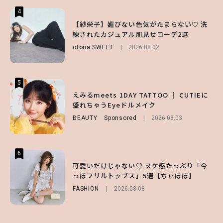
4
4
4
【ハローキティ】がスシローと初コラボ♡
【紗栄子】媚びない色気がたまらない♡ 洗
【ALD1】グループの魅力＆素顔に迫る♡ 一
第1弾の気になるメニュー＆限定グッズを総
練されたカジュアル肌見せコーデ2選
問一答をお届け！【sweet web独占】
チェック！
otona SWEET
ENTERTAINMENT
2026.08.02
2026.08.03
LIFESTYLE
2026.07.31
5
5
5
【夏ヘアのくずれ・うねりに】ヘアメイク夢
えみるmeets 1DAY TATTOO ｜ CUTIEに
【SNIDEL】長濱ねるとロマンティックトラ
月直伝♡ ドライシャンプー「バティスト」
盛れちゃうEyeドルメイク
ッドな秋はじめ｜2026秋の新作コーデ4選
を使ったプロ級スタイリング3選
BEAUTY
FASHION
Sponsored
Sponsored
2026.08.03
2026.07.10
BEAUTY
Sponsored
2026.07.03
6
6
6
【スタバ】約160通りのカスタマイズができ
【GU】夏の“主役級”アイテム決定！ヘルシ
可愛いだけじゃない♡ ヌケ感たっぷり「今
る⁉ 39店舗限定『My フルーツ³ フラペチー
ー＆可愛すぎる「大人の肌見せ」トップス3
っぽフリルトップス」5選【ちぃぽぽ】
ノ®』を徹底レポ♡
選
FASHION
2026.08.08
LIFESTYLE
FASHION
2026.07.19
2026.07.30