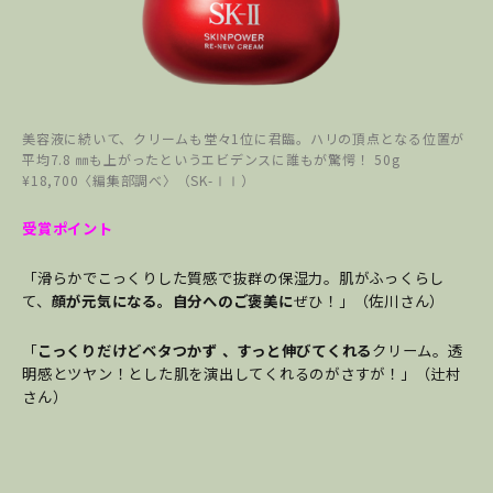
美容液に続いて、クリームも堂々1位に君臨。ハリの頂点となる位置が
平均7.8 ㎜も上がったというエビデンスに誰もが驚愕！ 50g
¥18,700〈編集部調べ〉（SK-ⅠⅠ）
受賞ポイント
「滑らかでこっくりした質感で抜群の保湿力。肌がふっくらし
て、
顔が元気になる。自分へのご褒美に
ぜひ！」（佐川さん）
「
こっくりだけどベタつかず 、すっと伸びてくれる
クリーム。透
明感とツヤン！とした肌を演出してくれるのがさすが！」（辻村
さん）