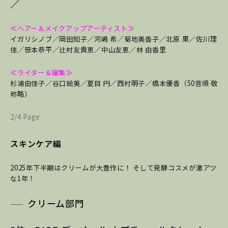
／
≪ヘアー＆メイクアップアーティスト≫
イガリシノブ／
岡田知子／
河嶋 希／
菊地美香子／
北原 果／
佐川理
佳／
笹本恭平／
辻村友貴恵／
中山友恵／
林 由香里
≪ライター＆編集≫
杉浦由佳子／
谷口絵美／
夏目 円／
西村明子／
橋本優香
（50音順 敬
称略）
2/4 Page
スキンケア編
2025年下半期はクリームが大豊作に！ そして発酵コスメが激アツ
な1年！
クリーム部門