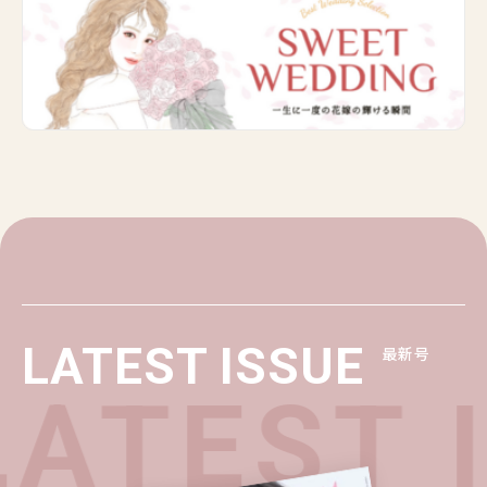
LATEST ISSUE
最新号
ATEST 