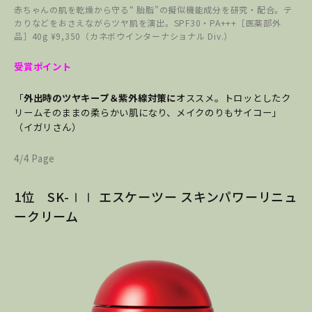
赤ちゃんの肌を乾燥から守る“ 胎脂”の擬似機能成分を研究・配合。テ
カりなどをおさえながらツヤ肌を演出。SPF30・PA+++［医薬部外
品］40g ¥9,350（カネボウインターナショナル Div.）
受賞ポイント
「
外出時のツヤキープ＆紫外線対策に
オススメ。
トロッとしたク
リームそのままの柔らかい肌になり、メイクのりもサイコー」
（イガリさん）
4/4 Page
1位 SK-ⅠⅠ エスケーツー スキンパワーリニュ
ークリーム