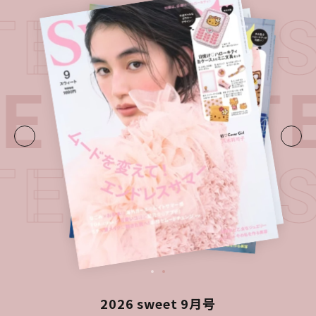
TEST I
UE・
LATE
TEST I
2026 sweet 9月号