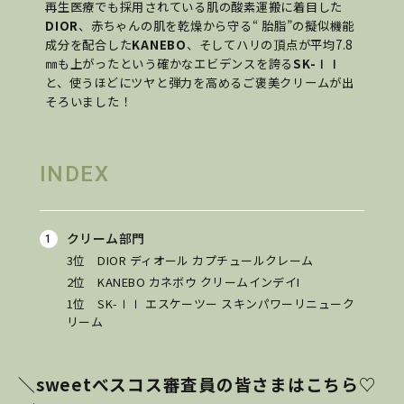
再生医療でも採用されている肌の酸素運搬に着目した
DIOR
、赤ちゃんの肌を乾燥から守る“ 胎脂”の擬似機能
成分を配合した
KANEBO
、そしてハリの頂点が平均7.8
㎜も上がったという確かなエビデンスを誇る
SK-ⅠⅠ
と、使うほどにツヤと弾力を高めるご褒美クリームが出
そろいました！
INDEX
クリーム部門
3位 DIOR ディオール カプチュールクレーム
2位 KANEBO カネボウ クリームインデイI
1位 SK-ⅠⅠ エスケーツー スキンパワーリニューク
リーム
＼sweetべスコス審査員の皆さまはこちら♡