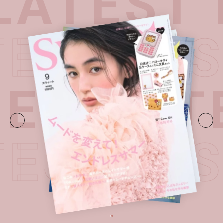
ATEST 
TEST I
UE・
LAT
TEST I