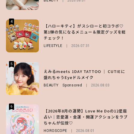
BEAUTY
2026.08.01
LIFESTYLE
FASHION
2026.07.19
2026.07.30
4
4
4
【ハローキティ】がスシローと初コラボ♡
【夏ヘアのくずれ・うねりに】ヘアメイク夢
【大原優乃】夏メイクはプレイフルに！ドキ
第1弾の気になるメニュー＆限定グッズを総
月直伝♡ ドライシャンプー「バティスト」
ッとしちゃう色っぽ“うるみ目”のつくり方
チェック！
を使ったプロ級スタイリング3選
BEAUTY
2026.08.01
LIFESTYLE
BEAUTY
Sponsored
2026.07.31
2026.07.03
5
5
5
【ハローキティ】がスシローと初コラボ♡
えみるmeets 1DAY TATTOO ｜ CUTIEに
【SNIDEL】長濱ねるとロマンティックトラ
第1弾の気になるメニュー＆限定グッズを総
盛れちゃうEyeドルメイク
ッドな秋はじめ｜2026秋の新作コーデ4選
チェック！
BEAUTY
FASHION
Sponsored
Sponsored
2026.08.03
2026.07.10
LIFESTYLE
2026.07.31
6
6
6
【2026年8月の運勢】Love Me Doの12星座
【森香澄】理想のスタイルはどう作る？体型
【GU】夏の“主役級”アイテム決定！ヘルシ
占い｜恋愛運・金運・開運アクションをラブ
キープの秘訣や夏の過ごし方など独占インタ
ー＆可愛すぎる「大人の肌見せ」トップス3
ちゃんが伝授♡
ビュー！
選
HOROSCOPE
ENTERTAINMENT
FASHION
2026.07.19
2026.08.01
2026.07.31