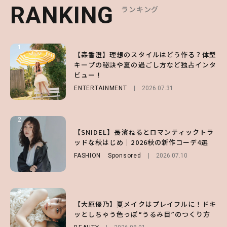
RANKING
RANKING
RANKING
ランキング
ランキング
ランキング
1
1
1
【森香澄】理想のスタイルはどう作る？体型
【ハローキティ】がスシローと初コラボ♡
【SNIDEL】長濱ねるとロマンティックトラ
キープの秘訣や夏の過ごし方など独占インタ
第1弾の気になるメニュー＆限定グッズを総
ッドな秋はじめ｜2026秋の新作コーデ4選
ビュー！
チェック！
FASHION
Sponsored
2026.07.10
ENTERTAINMENT
LIFESTYLE
2026.07.31
2026.07.31
2
2
2
【齋藤飛鳥】人生初のロブに！「意外としっ
【付録】総柄ハローキティが可愛すぎ♡ 紀
【SNIDEL】長濱ねるとロマンティックトラ
くりくるし、すごく新鮮で心地いい」ヘアカ
ノ国屋コラボの“優秀保冷バッグ”は夏の強
ッドな秋はじめ｜2026秋の新作コーデ4選
ットの様子を独占でお届け♡
い味方！【オトナミューズ9月号増刊】
FASHION
Sponsored
2026.07.10
ENTERTAINMENT
FUROKU
2026.07.12
2026.07.30
3
3
3
【スタバ】約160通りのカスタマイズができ
【谷まりあ】夏は“シアースカート”でさり
【大原優乃】夏メイクはプレイフルに！ドキ
る⁉ 39店舗限定『My フルーツ³ フラペチー
げなく肌見せ！透け感のニュアンスを楽しめ
ッとしちゃう色っぽ“うるみ目”のつくり方
ノ®』を徹底レポ♡
るマストハブアイテム4選