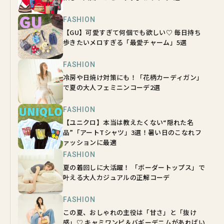
FASHION
【GU】可愛すぎて何個でも欲しい♡ 毎日持ち
歩きたいメロすぎる「最愛チャーム」5選
FASHION
冷房や日焼け対策にも！「花柄カーディガン」
で夏の大人フェミニンコーデ2選
FASHION
【ユニクロ】本当は教えたくない“隠れた名
品”「アートTシャツ」3選！暑い日のこなれフ
ァッションに最適
FASHION
夏の着回しに大活躍！ 「ボーダートップス」で
叶える大人カジュアルの正解コーデ
FASHION
この夏、おしゃれの主役は「甘さ」と「抜け
感」♡ キャミワンピ＆バギーデニムがあればい