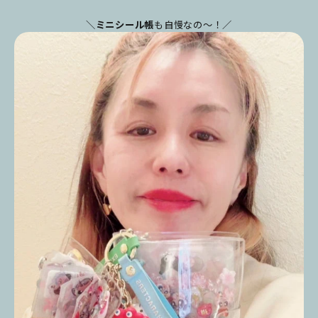
＼
ミニシール帳
も自慢なの～！／