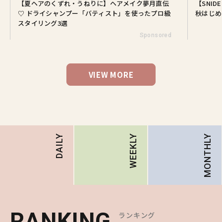
【夏ヘアのくずれ・うねりに】ヘアメイク夢月直伝
【SNI
♡ ドライシャンプー「バティスト」を使ったプロ級
秋はじめ
スタイリング3選
Sponsored
VIEW MORE
MONTHLY
DAILY
WEEKLY
RANKING
RANKING
RANKING
ランキング
ランキング
ランキング