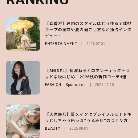
1
1
1
【森香澄】理想のスタイルはどう作る？体型
【ハローキティ】がスシローと初コラボ♡
【SNIDEL】長濱ねるとロマンティックトラ
キープの秘訣や夏の過ごし方など独占インタ
第1弾の気になるメニュー＆限定グッズを総
ッドな秋はじめ｜2026秋の新作コーデ4選
ビュー！
チェック！
FASHION
Sponsored
2026.07.10
ENTERTAINMENT
LIFESTYLE
2026.07.31
2026.07.31
2
2
2
【齋藤飛鳥】人生初のロブに！「意外としっ
【付録】総柄ハローキティが可愛すぎ♡ 紀
【SNIDEL】長濱ねるとロマンティックトラ
くりくるし、すごく新鮮で心地いい」ヘアカ
ノ国屋コラボの“優秀保冷バッグ”は夏の強
ッドな秋はじめ｜2026秋の新作コーデ4選
ットの様子を独占でお届け♡
い味方！【オトナミューズ9月号増刊】
FASHION
Sponsored
2026.07.10
ENTERTAINMENT
FUROKU
2026.07.12
2026.07.30
3
3
3
【スタバ】約160通りのカスタマイズができ
【谷まりあ】夏は“シアースカート”でさり
【大原優乃】夏メイクはプレイフルに！ドキ
る⁉ 39店舗限定『My フルーツ³ フラペチー
げなく肌見せ！透け感のニュアンスを楽しめ
ッとしちゃう色っぽ“うるみ目”のつくり方
ノ®』を徹底レポ♡
るマストハブアイテム4選
BEAUTY
2026.08.01
LIFESTYLE
FASHION
2026.07.19
2026.07.30