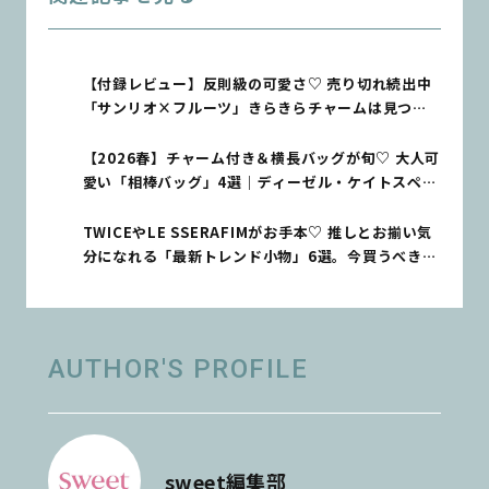
【付録レビュー】反則級の可愛さ♡ 売り切れ続出中
「サンリオ×フルーツ」きらきらチャームは見つけ
次第ゲットして！
【2026春】チャーム付き＆横長バッグが旬♡ 大人可
愛い「相棒バッグ」4選｜ディーゼル・ケイトスペー
ドほか
TWICEやLE SSERAFIMがお手本♡ 推しとお揃い気
分になれる「最新トレンド小物」6選。今買うべきは
メガネとデコバッグ！
AUTHOR'S PROFILE
sweet編集部