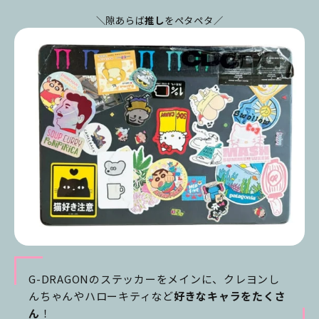
＼隙あらば
推し
をペタペタ／
G-DRAGONのステッカーをメインに、クレヨンし
んちゃんやハローキティなど
好きなキャラをたくさ
ん
！