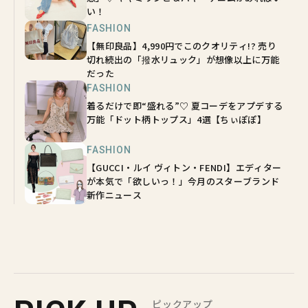
い！
FASHION
【無印良品】4,990円でこのクオリティ!? 売り
切れ続出の「撥水リュック」が想像以上に万能
だった
FASHION
着るだけで即“盛れる”♡ 夏コーデをアプデする
万能「ドット柄トップス」4選【ちぃぽぽ】
FASHION
【GUCCI・ルイ ヴィトン・FENDI】エディター
が本気で「欲しいっ！」今月のスターブランド
新作ニュース
ピックアップ