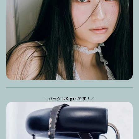
＼バッグは
X-girl
です！／