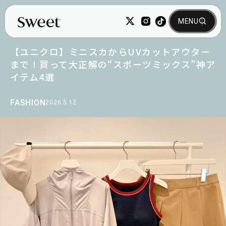
【ユニクロ】ミニスカからUVカットアウター
まで！買って大正解の“スポーツミックス”神ア
イテム4選
FASHION
2026.5.12