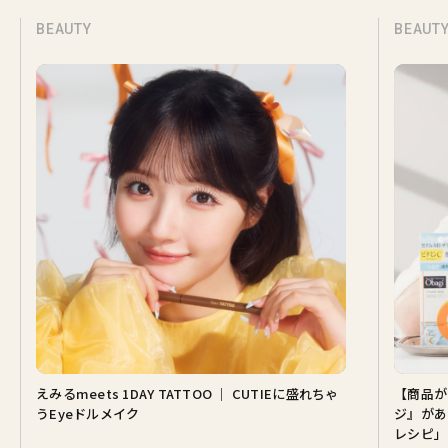
BEAUTY
BEAUT
えみるmeets 1DAY TATTOO ｜ CUTIEに盛れちゃ
【商品が
うEyeドルメイク
ジ』があ
レシピ」