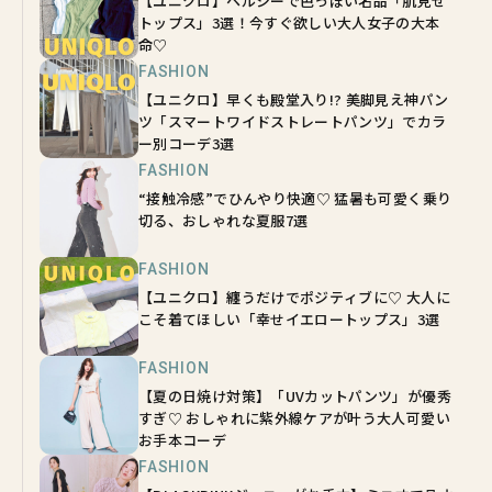
【ユニクロ】ヘルシーで色っぽい名品「肌見せ
トップス」3選！今すぐ欲しい大人女子の大本
命♡
FASHION
【ユニクロ】早くも殿堂入り!? 美脚見え神パン
ツ「スマートワイドストレートパンツ」でカラ
ー別コーデ3選
FASHION
“接触冷感”でひんやり快適♡ 猛暑も可愛く乗り
切る、おしゃれな夏服7選
FASHION
【ユニクロ】纏うだけでポジティブに♡ 大人に
こそ着てほしい「幸せイエロートップス」3選
FASHION
【夏の日焼け対策】「UVカットパンツ」が優秀
すぎ♡ おしゃれに紫外線ケアが叶う大人可愛い
お手本コーデ
FASHION