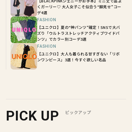
【BLACKPINKジェニーがお手本】ミニ丈で品よ
くガーリー♡ 大人女子こそ似合う“脚見せ”コー
デ4選
FASHION
【ユニクロ】夏の“神パンツ”確定！SNSで大バ
ズり「ウルトラストレッチアクティブワイドパ
ンツ」でカラー別コーデ3選
FASHION
【ユニクロ】大人も着られる甘すぎない「リボ
ンワンピース」3選！今すぐ欲しい名品
PICK UP
ピックアップ