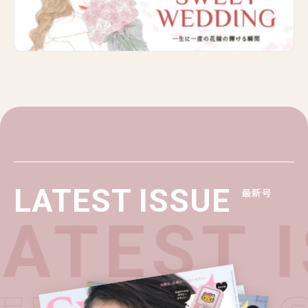
LATEST ISSUE
最新号
ATEST I