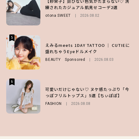
【紗栄子】媚びない色気がたまらない♡ 洗
【ALD1】グループの魅力＆素顔に迫る♡ 一
第1弾の気になるメニュー＆限定グッズを総
練されたカジュアル肌見せコーデ2選
問一答をお届け！【sweet web独占】
チェック！
otona SWEET
ENTERTAINMENT
2026.08.02
2026.08.03
LIFESTYLE
2026.07.31
5
5
5
【夏ヘアのくずれ・うねりに】ヘアメイク夢
えみるmeets 1DAY TATTOO ｜ CUTIEに
【SNIDEL】長濱ねるとロマンティックトラ
月直伝♡ ドライシャンプー「バティスト」
盛れちゃうEyeドルメイク
ッドな秋はじめ｜2026秋の新作コーデ4選
を使ったプロ級スタイリング3選
BEAUTY
FASHION
Sponsored
Sponsored
2026.08.03
2026.07.10
BEAUTY
Sponsored
2026.07.03
6
6
6
【スタバ】約160通りのカスタマイズができ
【GU】夏の“主役級”アイテム決定！ヘルシ
可愛いだけじゃない♡ ヌケ感たっぷり「今
る⁉ 39店舗限定『My フルーツ³ フラペチー
ー＆可愛すぎる「大人の肌見せ」トップス3
っぽフリルトップス」5選【ちぃぽぽ】
ノ®』を徹底レポ♡
選
FASHION
2026.08.08
LIFESTYLE
FASHION
2026.07.19
2026.07.30