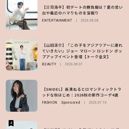
1
1
1
【庄司浩平】初デートの勝負服は？夏の思い
【大原優乃】夏メイクはプレイフルに！ドキ
【SNIDEL】長濱ねるとロマンティックトラ
出や最近のハマりものを深掘り
ッとしちゃう色っぽ“うるみ目”のつくり方
ッドな秋はじめ｜2026秋の新作コーデ4選
ENTERTAINMENT
BEAUTY
FASHION
Sponsored
2026.08.01
2026.08.08
2026.07.10
2
2
2
【山田涼介】「この子をアジアツアーに連れ
【森香澄】理想のスタイルはどう作る？体型
【付録】総柄ハローキティが可愛すぎ♡ 紀
ていきたい」ジョー マローン ロンドン ポッ
キープの秘訣や夏の過ごし方など独占インタ
ノ国屋コラボの“優秀保冷バッグ”は夏の強
プアップイベント登壇【トーク全文】
ビュー！
い味方！【オトナミューズ9月号増刊】
BEAUTY
ENTERTAINMENT
FUROKU
2026.08.07
2026.07.12
2026.07.31
3
3
3
【ハローキティ】がスシローと初コラボ♡
【谷まりあ】夏は“シアースカート”でさり
【SNIDEL】長濱ねるとロマンティックトラ
第1弾の気になるメニュー＆限定グッズを総
げなく肌見せ！透け感のニュアンスを楽しめ
ッドな秋はじめ｜2026秋の新作コーデ4選
チェック！
るマストハブアイテム4選
FASHION
Sponsored
2026.07.10
LIFESTYLE
FASHION
2026.07.19
2026.07.31
4
4
4
【ハローキティ】がスシローと初コラボ♡