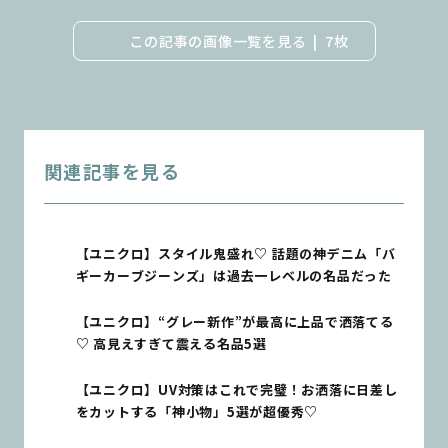
この記事の画像一覧を見る
7枚
関連記事を見る
【ユニクロ】スタイル鬼盛れ♡ 話題の神デニム「バ
ギーカーブジーンズ」は過去一レベルの名品だった
【ユニクロ】“グレー新作”が最高に上品で洒落てる
♡ 高見えすぎて震える名品5選
【ユニクロ】UV対策はこれで完璧！お洒落に日差し
をカットする「神小物」5選が超優秀♡