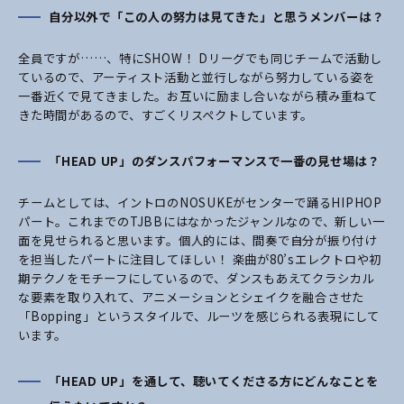
自分以外で「この人の努力は見てきた」と思うメンバーは？
全員ですが……、特にSHOW！ Dリーグでも同じチームで活動し
ているので、アーティスト活動と並行しながら努力している姿を
一番近くで見てきました。お互いに励まし合いながら積み重ねて
きた時間があるので、すごくリスペクトしています。
「HEAD UP」のダンスパフォーマンスで一番の見せ場は？
チームとしては、イントロのNOSUKEがセンターで踊るHIPHOP
パート。これまでのTJBBにはなかったジャンルなので、新しい一
面を見せられると思います。個人的には、間奏で自分が振り付け
を担当したパートに注目してほしい！ 楽曲が80’sエレクトロや初
期テクノをモチーフにしているので、ダンスもあえてクラシカル
な要素を取り入れて、アニメーションとシェイクを融合させた
「Bopping」というスタイルで、ルーツを感じられる表現にして
います。
「HEAD UP」を通して、聴いてくださる方にどんなことを