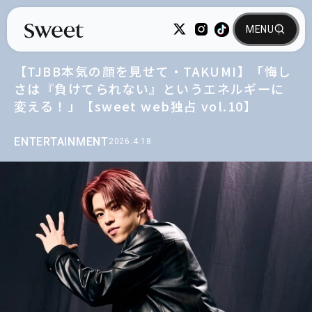
【TJBB本気の顔を見せて・TAKUMI】「悔し
さは『負けてられない』というエネルギーに
変える！」【sweet web独占 vol.10】
ENTERTAINMENT
2026.4.18