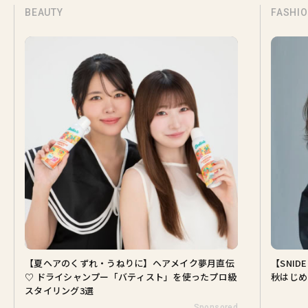
BEAUTY
FASHI
【夏ヘアのくずれ・うねりに】ヘアメイク夢月直伝
【SNI
♡ ドライシャンプー「バティスト」を使ったプロ級
秋はじめ
スタイリング3選
Sponsored