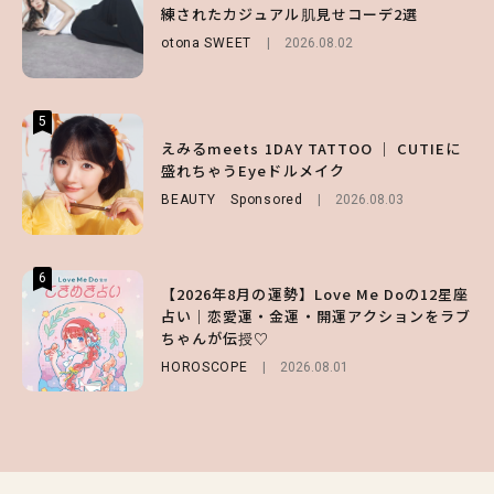
くりくるし、すごく新鮮で心地いい」ヘアカ
月直伝♡ ドライシャンプー「バティスト」
練されたカジュアル肌見せコーデ2選
ットの様子を独占でお届け♡
を使ったプロ級スタイリング3選
otona SWEET
2026.08.02
ENTERTAINMENT
BEAUTY
Sponsored
2026.07.30
2026.07.03
5
5
5
【森香澄】理想のスタイルはどう作る？体型
【ハローキティ】がスシローと初コラボ♡
えみるmeets 1DAY TATTOO ｜ CUTIEに
キープの秘訣や夏の過ごし方など独占インタ
第1弾の気になるメニュー＆限定グッズを総
盛れちゃうEyeドルメイク
ビュー！
チェック！
BEAUTY
Sponsored
2026.08.03
ENTERTAINMENT
LIFESTYLE
2026.07.31
2026.07.31
6
6
6
【2026年8月の運勢】Love Me Doの12星座
【GU】夏の“主役級”アイテム決定！ヘルシ
【SNIDEL】長濱ねるとロマンティックトラ
占い｜恋愛運・金運・開運アクションをラブ
ー＆可愛すぎる「大人の肌見せ」トップス3
ッドな秋はじめ｜2026秋の新作コーデ4選
ちゃんが伝授♡
選
FASHION
Sponsored
2026.07.10
HOROSCOPE
FASHION
2026.07.19
2026.08.01