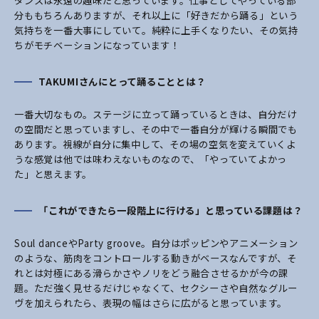
ダンスは永遠の趣味だと思っています。仕事としてやっている部
分ももちろんありますが、それ以上に「好きだから踊る」という
気持ちを一番大事にしていて。純粋に上手くなりたい、その気持
ちがモチベーションになっています！
TAKUMIさんにとって踊ることとは？
一番大切なもの。ステージに立って踊っているときは、自分だけ
の空間だと思っていますし、その中で一番自分が輝ける瞬間でも
あります。視線が自分に集中して、その場の空気を変えていくよ
うな感覚は他では味わえないものなので、「やっていてよかっ
た」と思えます。
「これができたら一段階上に行ける」と思っている課題は？
Soul danceやParty groove。自分はポッピンやアニメーション
のような、筋肉をコントロールする動きがベースなんですが、そ
れとは対極にある滑らかさやノリをどう融合させるかが今の課
題。ただ強く見せるだけじゃなくて、セクシーさや自然なグルー
ヴを加えられたら、表現の幅はさらに広がると思っています。