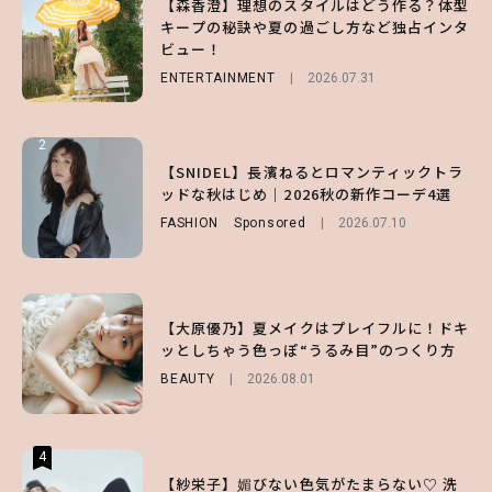
【森香澄】理想のスタイルはどう作る？体型
【ハローキティ】がスシローと初コラボ♡
【SNIDEL】長濱ねるとロマンティックトラ
キープの秘訣や夏の過ごし方など独占インタ
第1弾の気になるメニュー＆限定グッズを総
ッドな秋はじめ｜2026秋の新作コーデ4選
ビュー！
チェック！
FASHION
Sponsored
2026.07.10
ENTERTAINMENT
LIFESTYLE
2026.07.31
2026.07.31
2
2
2
【付録】総柄ハローキティが可愛すぎ♡ 紀
【SNIDEL】長濱ねるとロマンティックトラ
【大原優乃】夏メイクはプレイフルに！ドキ
ノ国屋コラボの“優秀保冷バッグ”は夏の強
ッドな秋はじめ｜2026秋の新作コーデ4選
ッとしちゃう色っぽ“うるみ目”のつくり方
い味方！【オトナミューズ9月号増刊】
FASHION
BEAUTY
Sponsored
2026.08.01
2026.07.10
FUROKU
2026.07.12
3
3
3
【スタバ】約160通りのカスタマイズができ
【谷まりあ】夏は“シアースカート”でさり
【大原優乃】夏メイクはプレイフルに！ドキ
る⁉ 39店舗限定『My フルーツ³ フラペチー
げなく肌見せ！透け感のニュアンスを楽しめ
ッとしちゃう色っぽ“うるみ目”のつくり方
ノ®』を徹底レポ♡
るマストハブアイテム4選
BEAUTY
2026.08.01
LIFESTYLE
FASHION
2026.07.19
2026.07.30
4
4
4
【齋藤飛鳥】人生初のロブに！「意外としっ
【夏ヘアのくずれ・うねりに】ヘアメイク夢
【紗栄子】媚びない色気がたまらない♡ 洗