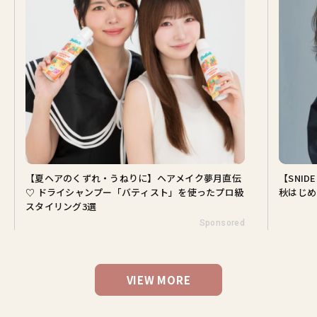
【夏ヘアのくずれ・うねりに】ヘアメイク夢月直伝
【SNI
♡ ドライシャンプー「バティスト」を使ったプロ級
秋はじめ
スタイリング3選
Sponsored
VIEW MORE