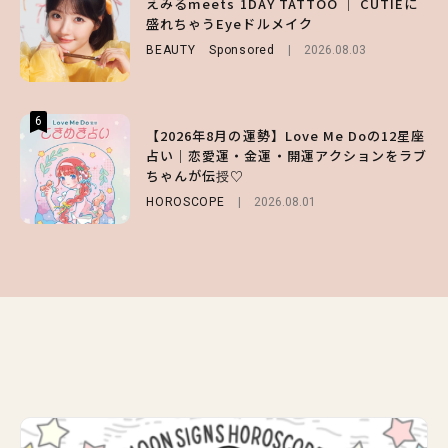
えみるmeets 1DAY TATTOO ｜ CUTIEに
キープの秘訣や夏の過ごし方など独占インタ
第1弾の気になるメニュー＆限定グッズを総
盛れちゃうEyeドルメイク
ビュー！
チェック！
BEAUTY
Sponsored
2026.08.03
ENTERTAINMENT
LIFESTYLE
2026.07.31
2026.07.31
6
6
6
【2026年8月の運勢】Love Me Doの12星座
【GU】夏の“主役級”アイテム決定！ヘルシ
【SNIDEL】長濱ねるとロマンティックトラ
占い｜恋愛運・金運・開運アクションをラブ
ー＆可愛すぎる「大人の肌見せ」トップス3
ッドな秋はじめ｜2026秋の新作コーデ4選
ちゃんが伝授♡
選
FASHION
Sponsored
2026.07.10
HOROSCOPE
FASHION
2026.07.19
2026.08.01