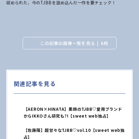
収められた、今のTJBBを詰め込んだ一作を要チェック！
この記事の画像一覧を見る
6枚
関連記事を見る
【AERON×HINATA】素顔のTJBB♡愛用ブランド
からIKKOさん研究も?!【sweet web独占】
【佐藤陽】超甘々なTJBB♡vol.10【sweet web独
占】