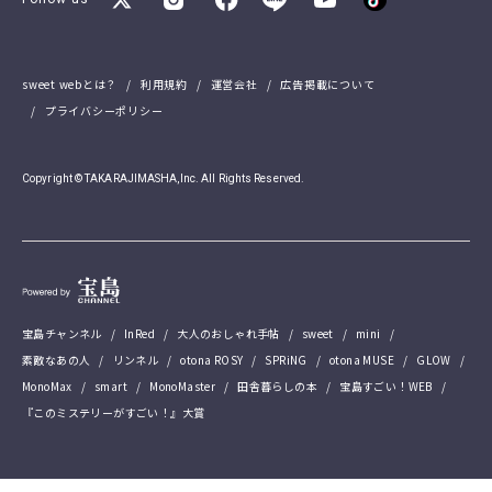
sweet webとは？
利用規約
運営会社
広告掲載について
プライバシーポリシー
Copyright © TAKARAJIMASHA,Inc. All Rights Reserved.
宝島チャンネル
InRed
大人のおしゃれ手帖
sweet
mini
素敵なあの人
リンネル
otona ROSY
SPRiNG
otona MUSE
GLOW
MonoMax
smart
MonoMaster
田舎暮らしの本
宝島すごい！WEB
『このミステリーがすごい！』大賞