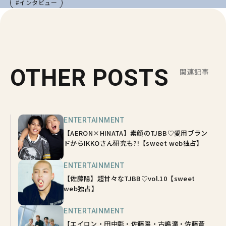
#インタビュー
OTHER POSTS
関連記事
ENTERTAINMENT
【AERON×HINATA】素顔のTJBB♡愛用ブラン
ドからIKKOさん研究も?!【sweet web独占】
ENTERTAINMENT
【佐藤陽】超甘々なTJBB♡vol.10【sweet
web独占】
ENTERTAINMENT
【エイロン・田中彰・佐藤陽・古嶋滝・佐藤蒼