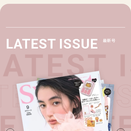
LATEST ISSUE
最新号
ATEST 
TEST I
UE・
LATE