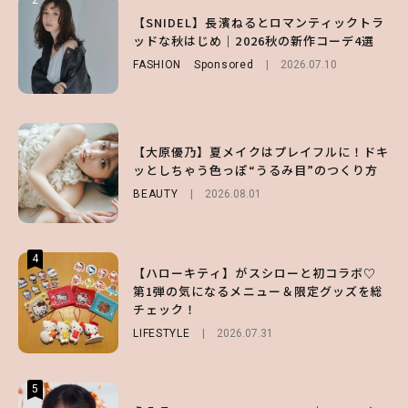
2
2
2
【付録】総柄ハローキティが可愛すぎ♡ 紀
【SNIDEL】長濱ねるとロマンティックトラ
【大原優乃】夏メイクはプレイフルに！ドキ
ノ国屋コラボの“優秀保冷バッグ”は夏の強
ッドな秋はじめ｜2026秋の新作コーデ4選
ッとしちゃう色っぽ“うるみ目”のつくり方
い味方！【オトナミューズ9月号増刊】
FASHION
BEAUTY
Sponsored
2026.08.01
2026.07.10
FUROKU
2026.07.12
3
3
3
【スタバ】約160通りのカスタマイズができ
【谷まりあ】夏は“シアースカート”でさり
【大原優乃】夏メイクはプレイフルに！ドキ
る⁉ 39店舗限定『My フルーツ³ フラペチー
げなく肌見せ！透け感のニュアンスを楽しめ
ッとしちゃう色っぽ“うるみ目”のつくり方
ノ®』を徹底レポ♡
るマストハブアイテム4選
BEAUTY
2026.08.01
LIFESTYLE
FASHION
2026.07.19
2026.07.30
4
4
4
【ハローキティ】がスシローと初コラボ♡
【齋藤飛鳥】人生初のロブに！「意外としっ
【夏ヘアのくずれ・うねりに】ヘアメイク夢
第1弾の気になるメニュー＆限定グッズを総
くりくるし、すごく新鮮で心地いい」ヘアカ
月直伝♡ ドライシャンプー「バティスト」
チェック！
ットの様子を独占でお届け♡
を使ったプロ級スタイリング3選
LIFESTYLE
ENTERTAINMENT
BEAUTY
Sponsored
2026.07.31
2026.07.30
2026.07.03
5
5
5
【森香澄】理想のスタイルはどう作る？体型
【ハローキティ】がスシローと初コラボ♡