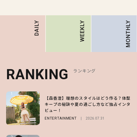
MONTHLY
DAILY
WEEKLY
RANKING
RANKING
RANKING
ランキング
ランキング
ランキング
1
1
1
【森香澄】理想のスタイルはどう作る？体型
【ハローキティ】がスシローと初コラボ♡
【SNIDEL】長濱ねるとロマンティックトラ
キープの秘訣や夏の過ごし方など独占インタ
第1弾の気になるメニュー＆限定グッズを総
ッドな秋はじめ｜2026秋の新作コーデ4選
ビュー！
チェック！
FASHION
Sponsored
2026.07.10
ENTERTAINMENT
LIFESTYLE
2026.07.31
2026.07.31