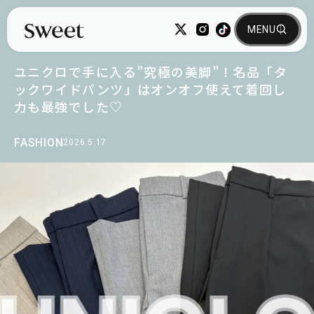
ユニクロで手に入る”究極の美脚”！名品「タ
ックワイドパンツ」はオンオフ使えて着回し
力も最強でした♡
FASHION
2026.5.17