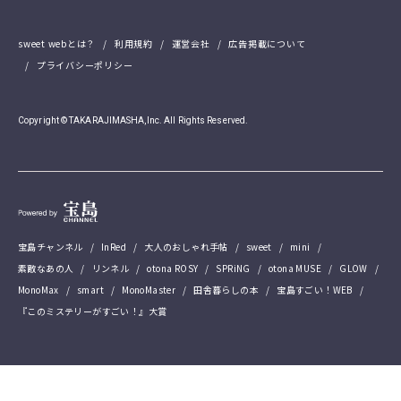
sweet webとは？
利用規約
運営会社
広告掲載について
プライバシーポリシー
Copyright © TAKARAJIMASHA,Inc. All Rights Reserved.
宝島チャンネル
InRed
大人のおしゃれ手帖
sweet
mini
素敵なあの人
リンネル
otona ROSY
SPRiNG
otona MUSE
GLOW
MonoMax
smart
MonoMaster
田舎暮らしの本
宝島すごい！WEB
『このミステリーがすごい！』大賞