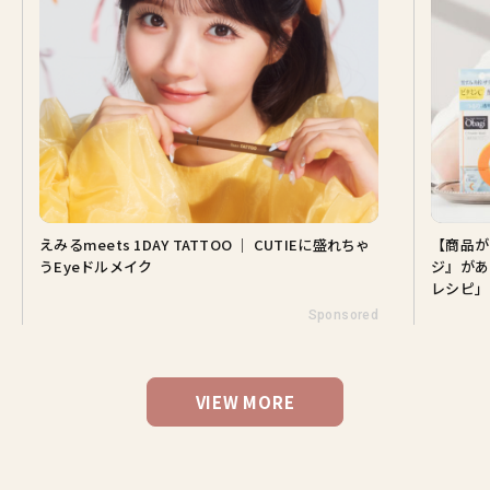
えみるmeets 1DAY TATTOO ｜ CUTIEに盛れちゃ
【商品が
うEyeドルメイク
ジ』があ
レシピ」
Sponsored
VIEW MORE