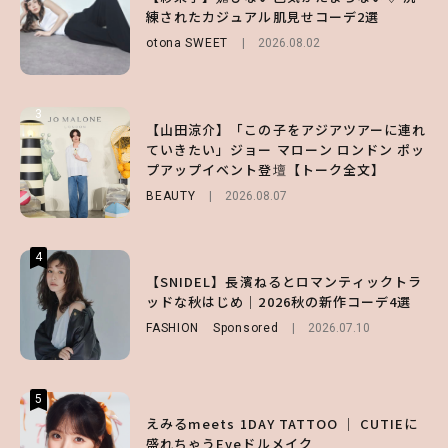
キープの秘訣や夏の過ごし方など独占インタ
ノ国屋コラボの“優秀保冷バッグ”は夏の強
練されたカジュアル肌見せコーデ2選
ビュー！
い味方！【オトナミューズ9月号増刊】
otona SWEET
2026.08.02
ENTERTAINMENT
FUROKU
2026.07.12
2026.07.31
3
3
3
【山田涼介】「この子をアジアツアーに連れ
【ハローキティ】がスシローと初コラボ♡
【谷まりあ】夏は“シアースカート”でさり
ていきたい」ジョー マローン ロンドン ポッ
第1弾の気になるメニュー＆限定グッズを総
げなく肌見せ！透け感のニュアンスを楽しめ
プアップイベント登壇【トーク全文】
チェック！
るマストハブアイテム4選
BEAUTY
LIFESTYLE
FASHION
2026.08.07
2026.07.19
2026.07.31
4
4
4
【ハローキティ】がスシローと初コラボ♡
【SNIDEL】長濱ねるとロマンティックトラ
【ALD1】グループの魅力＆素顔に迫る♡ 一
第1弾の気になるメニュー＆限定グッズを総
ッドな秋はじめ｜2026秋の新作コーデ4選
問一答をお届け！【sweet web独占】
チェック！
FASHION
ENTERTAINMENT
Sponsored
2026.08.03
2026.07.10
LIFESTYLE
2026.07.31
5
5
5
【夏ヘアのくずれ・うねりに】ヘアメイク夢
えみるmeets 1DAY TATTOO ｜ CUTIEに
【SNIDEL】長濱ねるとロマンティックトラ
月直伝♡ ドライシャンプー「バティスト」
盛れちゃうEyeドルメイク
ッドな秋はじめ｜2026秋の新作コーデ4選