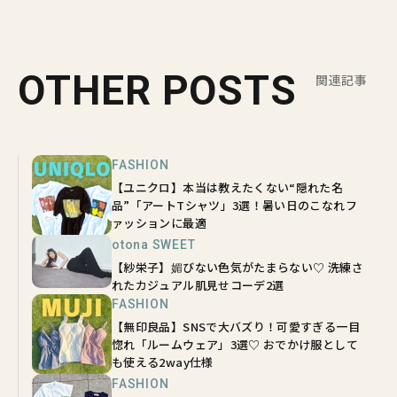
OTHER POSTS
関連記事
FASHION
【ユニクロ】本当は教えたくない“隠れた名
品”「アートTシャツ」3選！暑い日のこなれフ
ァッションに最適
otona SWEET
【紗栄子】媚びない色気がたまらない♡ 洗練さ
れたカジュアル肌見せコーデ2選
FASHION
【無印良品】SNSで大バズり！可愛すぎる一目
惚れ「ルームウェア」3選♡ おでかけ服として
も使える2way仕様
FASHION