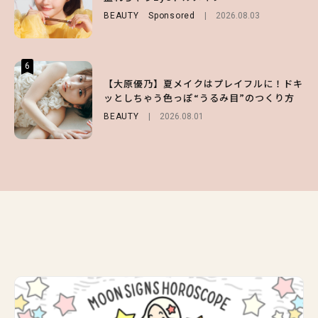
を使ったプロ級スタイリング3選
BEAUTY
FASHION
Sponsored
Sponsored
2026.08.03
2026.07.10
BEAUTY
Sponsored
2026.07.03
6
6
6
【スタバ】約160通りのカスタマイズができ
【GU】夏の“主役級”アイテム決定！ヘルシ
【大原優乃】夏メイクはプレイフルに！ドキ
る⁉ 39店舗限定『My フルーツ³ フラペチー
ー＆可愛すぎる「大人の肌見せ」トップス3
ッとしちゃう色っぽ“うるみ目”のつくり方
ノ®』を徹底レポ♡
選
BEAUTY
2026.08.01
LIFESTYLE
FASHION
2026.07.19
2026.07.30