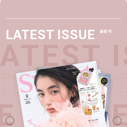
LATEST ISSUE
最新号
TEST I
ATEST I
E・
LATE