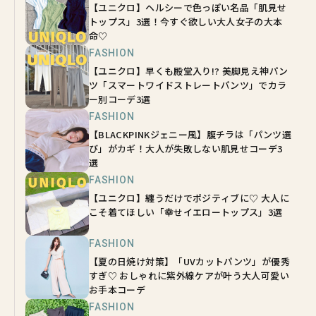
【ユニクロ】ヘルシーで色っぽい名品「肌見せ
トップス」3選！今すぐ欲しい大人女子の大本
命♡
FASHION
【ユニクロ】早くも殿堂入り!? 美脚見え神パン
ツ「スマートワイドストレートパンツ」でカラ
ー別コーデ3選
FASHION
【BLACKPINKジェニー風】腹チラは「パンツ選
び」がカギ！大人が失敗しない肌見せコーデ3
選
FASHION
【ユニクロ】纏うだけでポジティブに♡ 大人に
こそ着てほしい「幸せイエロートップス」3選
FASHION
【夏の日焼け対策】「UVカットパンツ」が優秀
すぎ♡ おしゃれに紫外線ケアが叶う大人可愛い
お手本コーデ
FASHION