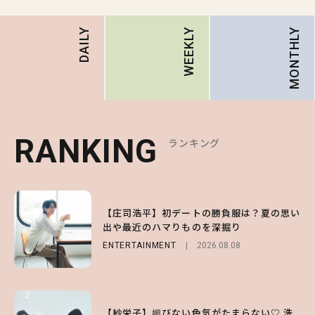
MONTHLY
DAILY
WEEKLY
RANKING
RANKING
RANKING
ランキング
ランキング
ランキング
1
1
1
【庄司浩平】初デートの勝負服は？夏の思い
【大原優乃】夏メイクはプレイフルに！ドキ
【SNIDEL】長濱ねるとロマンティックトラ
出や最近のハマりものを深掘り
ッとしちゃう色っぽ“うるみ目”のつくり方
ッドな秋はじめ｜2026秋の新作コーデ4選
ENTERTAINMENT
BEAUTY
FASHION
Sponsored
2026.08.01
2026.08.08
2026.07.10
2
2
2
【森香澄】理想のスタイルはどう作る？体型
【付録】総柄ハローキティが可愛すぎ♡ 紀
【紗栄子】媚びない色気がたまらない♡ 洗