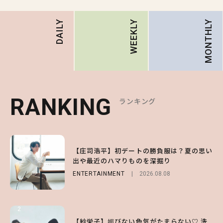
MONTHLY
DAILY
WEEKLY
RANKING
RANKING
RANKING
ランキング
ランキング
ランキング
1
1
1
【庄司浩平】初デートの勝負服は？夏の思い
【大原優乃】夏メイクはプレイフルに！ドキ
【SNIDEL】長濱ねるとロマンティックトラ
出や最近のハマりものを深掘り
ッとしちゃう色っぽ“うるみ目”のつくり方
ッドな秋はじめ｜2026秋の新作コーデ4選
ENTERTAINMENT
BEAUTY
FASHION
Sponsored
2026.08.01
2026.08.08
2026.07.10
2
2
2
【森香澄】理想のスタイルはどう作る？体型
【付録】総柄ハローキティが可愛すぎ♡ 紀
【紗栄子】媚びない色気がたまらない♡ 洗