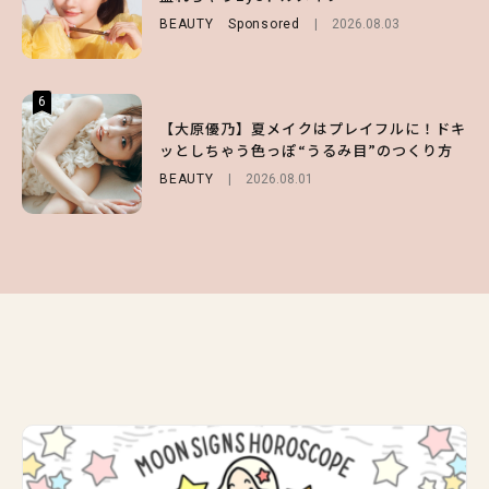
を使ったプロ級スタイリング3選
BEAUTY
FASHION
Sponsored
Sponsored
2026.08.03
2026.07.10
BEAUTY
Sponsored
2026.07.03
6
6
6
【スタバ】約160通りのカスタマイズができ
【GU】夏の“主役級”アイテム決定！ヘルシ
【大原優乃】夏メイクはプレイフルに！ドキ
る⁉ 39店舗限定『My フルーツ³ フラペチー
ー＆可愛すぎる「大人の肌見せ」トップス3
ッとしちゃう色っぽ“うるみ目”のつくり方
ノ®』を徹底レポ♡
選
BEAUTY
2026.08.01
LIFESTYLE
FASHION
2026.07.19
2026.07.30