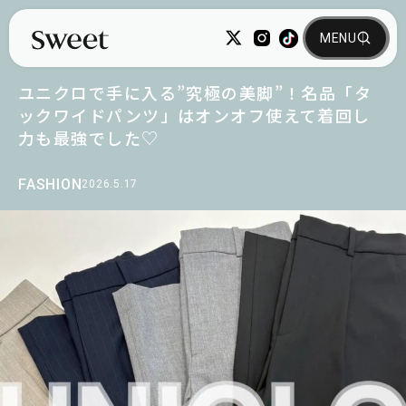
ユニクロで手に入る”究極の美脚”！名品「タ
ックワイドパンツ」はオンオフ使えて着回し
力も最強でした♡
FASHION
2026.5.17