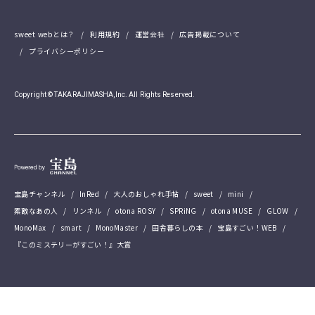
sweet webとは？
利用規約
運営会社
広告掲載について
プライバシーポリシー
Copyright © TAKARAJIMASHA,Inc. All Rights Reserved.
宝島チャンネル
InRed
大人のおしゃれ手帖
sweet
mini
素敵なあの人
リンネル
otona ROSY
SPRiNG
otona MUSE
GLOW
MonoMax
smart
MonoMaster
田舎暮らしの本
宝島すごい！WEB
『このミステリーがすごい！』大賞