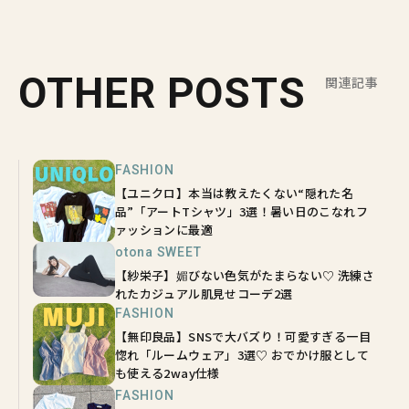
OTHER POSTS
関連記事
FASHION
【ユニクロ】本当は教えたくない“隠れた名
品”「アートTシャツ」3選！暑い日のこなれフ
ァッションに最適
otona SWEET
【紗栄子】媚びない色気がたまらない♡ 洗練さ
れたカジュアル肌見せコーデ2選
FASHION
【無印良品】SNSで大バズり！可愛すぎる一目
惚れ「ルームウェア」3選♡ おでかけ服として
も使える2way仕様
FASHION