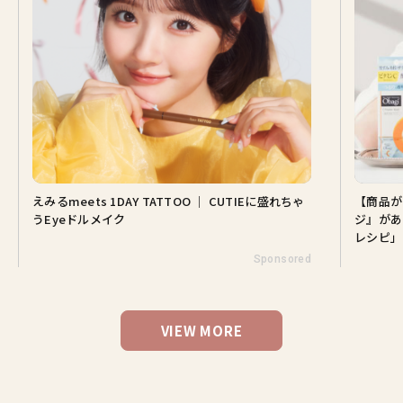
えみるmeets 1DAY TATTOO ｜ CUTIEに盛れちゃ
【商品が
うEyeドルメイク
ジ』があ
レシピ」
Sponsored
VIEW MORE