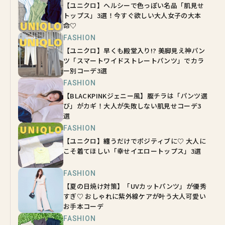
【ユニクロ】ヘルシーで色っぽい名品「肌見せ
トップス」3選！今すぐ欲しい大人女子の大本
命♡
FASHION
【ユニクロ】早くも殿堂入り!? 美脚見え神パン
ツ「スマートワイドストレートパンツ」でカラ
ー別コーデ3選
FASHION
【BLACKPINKジェニー風】腹チラは「パンツ選
び」がカギ！大人が失敗しない肌見せコーデ3
選
FASHION
【ユニクロ】纏うだけでポジティブに♡ 大人に
こそ着てほしい「幸せイエロートップス」3選
FASHION
【夏の日焼け対策】「UVカットパンツ」が優秀
すぎ♡ おしゃれに紫外線ケアが叶う大人可愛い
お手本コーデ
FASHION