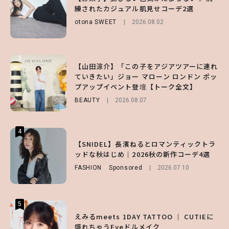
キープの秘訣や夏の過ごし方など独占インタ
ノ国屋コラボの“優秀保冷バッグ”は夏の強
練されたカジュアル肌見せコーデ2選
ビュー！
い味方！【オトナミューズ9月号増刊】
otona SWEET
2026.08.02
ENTERTAINMENT
FUROKU
2026.07.12
2026.07.31
3
3
3
【山田涼介】「この子をアジアツアーに連れ
【ハローキティ】がスシローと初コラボ♡
【谷まりあ】夏は“シアースカート”でさり
ていきたい」ジョー マローン ロンドン ポッ
第1弾の気になるメニュー＆限定グッズを総
げなく肌見せ！透け感のニュアンスを楽しめ
プアップイベント登壇【トーク全文】
チェック！
るマストハブアイテム4選
BEAUTY
LIFESTYLE
FASHION
2026.08.07
2026.07.19
2026.07.31
4
4
4
【ハローキティ】がスシローと初コラボ♡
【SNIDEL】長濱ねるとロマンティックトラ
【ALD1】グループの魅力＆素顔に迫る♡ 一
第1弾の気になるメニュー＆限定グッズを総
ッドな秋はじめ｜2026秋の新作コーデ4選
問一答をお届け！【sweet web独占】
チェック！
FASHION
ENTERTAINMENT
Sponsored
2026.08.03
2026.07.10
LIFESTYLE
2026.07.31
5
5
5
【夏ヘアのくずれ・うねりに】ヘアメイク夢
えみるmeets 1DAY TATTOO ｜ CUTIEに
【SNIDEL】長濱ねるとロマンティックトラ
月直伝♡ ドライシャンプー「バティスト」
盛れちゃうEyeドルメイク
ッドな秋はじめ｜2026秋の新作コーデ4選