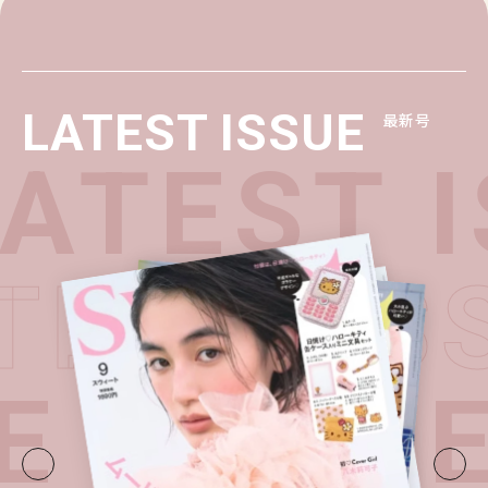
LATEST ISSUE
最新号
ATEST I
ATEST I
E・
LATE