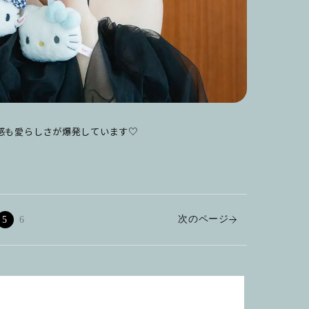
感も愛らしさが爆発しています♡
次のページ
5
6