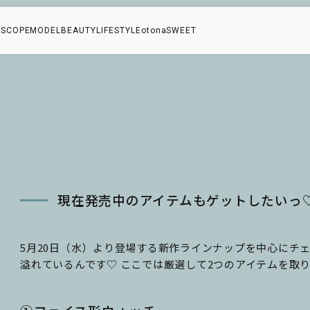
SCOPE
MODEL
BEAUTY
LIFESTYLE
otonaSWEET
現在発売中のアイテムもゲットしたいっ
5月20日（水）より登場する新作ラインナップを中心にチ
溢れているんです♡ ここでは厳選して2つのアイテムを取