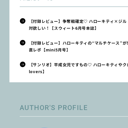
【付録レビュー】争奪戦確定♡ ハローキティ×ジル 
対欲しい！【スウィート6月号本誌】
【付録レビュー】ハローキティの“マルチケース”が
直レポ【mini5月号】
【サンリオ】平成女児ですもの♡ ハローキティやク
lovers】
AUTHOR'S PROFILE