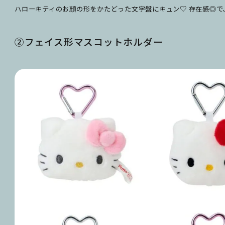
ハローキティのお顔の形をかたどった文字盤にキュン♡ 存在感◎で
②フェイス形マスコットホルダー