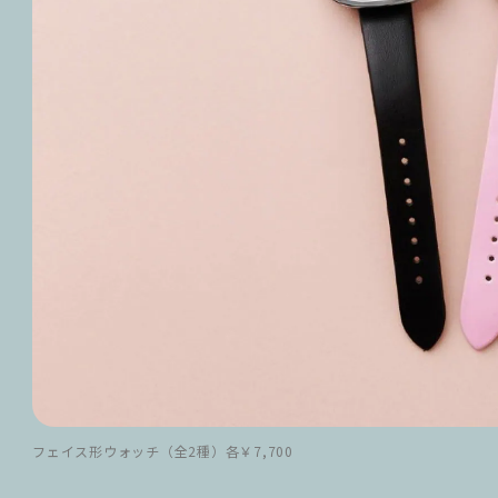
フェイス形ウォッチ（全2種）各￥7,700