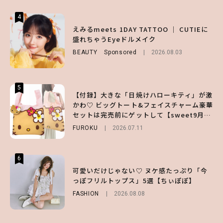
4
4
4
【ハローキティ】がスシローと初コラボ♡
えみるmeets 1DAY TATTOO ｜ CUTIEに
【大原優乃】夏メイクはプレイフルに！ドキ
第1弾の気になるメニュー＆限定グッズを総
盛れちゃうEyeドルメイク
ッとしちゃう色っぽ“うるみ目”のつくり方
チェック！
BEAUTY
BEAUTY
Sponsored
2026.08.01
2026.08.03
LIFESTYLE
2026.07.31
5
5
5
【付録】大きな「日焼けハローキティ」が激
【夏ヘアのくずれ・うねりに】ヘアメイク夢
えみるmeets 1DAY TATTOO ｜ CUTIEに
かわ♡ ビッグトート&フェイスチャーム豪華
月直伝♡ ドライシャンプー「バティスト」
盛れちゃうEyeドルメイク
セットは完売前にゲットして【sweet9月号
を使ったプロ級スタイリング3選
BEAUTY
Sponsored
2026.08.03
増刊】
FUROKU
BEAUTY
Sponsored
2026.07.11
2026.07.03
6
6
6
【ハローキティ】がスシローと初コラボ♡
【GU】夏の“主役級”アイテム決定！ヘルシ
可愛いだけじゃない♡ ヌケ感たっぷり「今
第1弾の気になるメニュー＆限定グッズを総
ー＆可愛すぎる「大人の肌見せ」トップス3
っぽフリルトップス」5選【ちぃぽぽ】
チェック！
選
FASHION
2026.08.08
LIFESTYLE
FASHION
2026.07.19
2026.07.31