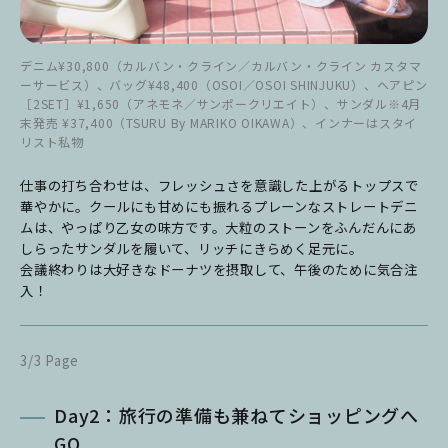
デニム¥30,800（カルバン・クライン／カルバン・クライン カスタマ
ーサービス）、バッグ¥48,400（OSOI／OSOI SHINJUKU）、ヘアピン
［2SET］¥1,650（アネモネ／サンポークリエイト）、サンダル※4月
末発売 ¥37,400（TSURU By MARIKO OIKAWA）、インナーはスタイ
リスト私物
仕事の打ち合わせは、フレッシュさを意識した上がるトップスで
華やかに。クールにも甘めにも振れるプレーンなストレートデニ
ムは、やっぱり乙女の味方です。大粒のストーンをふんだんにあ
しらったサンダルを履いて
、リッチにきらめく足元に。
会議終わりは大好きなドーナツを摂取して、午後のために気合注
入！
3/3 Page
Day2：旅行の準備も兼ねてショッピングへ
GO