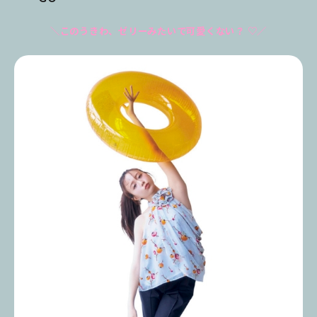
＼このうきわ、ゼリーみたいで可愛くない？ ♡／