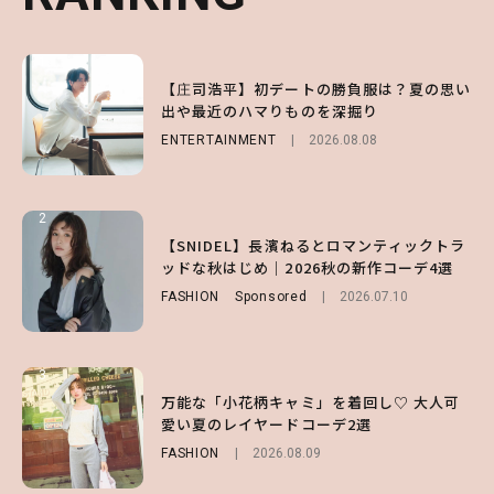
1
1
1
【森香澄】理想のスタイルはどう作る？体型
【庄司浩平】初デートの勝負服は？夏の思い
【SNIDEL】長濱ねるとロマンティックトラ
キープの秘訣や夏の過ごし方など独占インタ
出や最近のハマりものを深掘り
ッドな秋はじめ｜2026秋の新作コーデ4選
ビュー！
ENTERTAINMENT
FASHION
Sponsored
2026.08.08
2026.07.10
ENTERTAINMENT
2026.07.31
2
2
2
【付録】総柄ハローキティが可愛すぎ♡ 紀
【SNIDEL】長濱ねるとロマンティックトラ
【庄司浩平】初デートの勝負服は？夏の思い
ノ国屋コラボの“優秀保冷バッグ”は夏の強
ッドな秋はじめ｜2026秋の新作コーデ4選
出や最近のハマりものを深掘り
い味方！【オトナミューズ9月号増刊】
FASHION
ENTERTAINMENT
Sponsored
2026.08.08
2026.07.10
FUROKU
2026.07.12
3
3
3
【谷まりあ】夏は“シアースカート”でさり
万能な「小花柄キャミ」を着回し♡ 大人可
【SNIDEL】長濱ねるとロマンティックトラ
げなく肌見せ！透け感のニュアンスを楽しめ
愛い夏のレイヤードコーデ2選
ッドな秋はじめ｜2026秋の新作コーデ4選
るマストハブアイテム4選
FASHION
FASHION
Sponsored
2026.08.09
2026.07.10
FASHION
2026.07.19