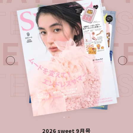
TEST I
UE・
LATE
TEST I
2026 sweet 9月号