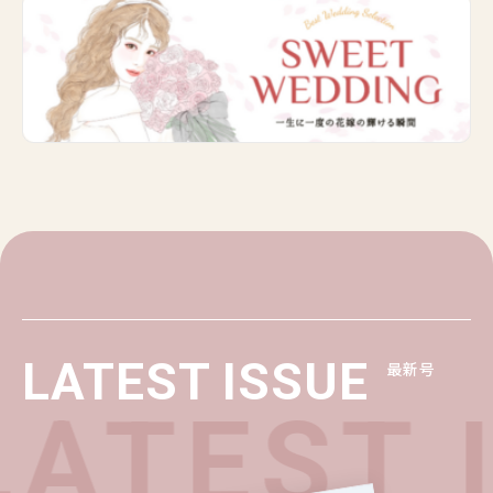
LATEST ISSUE
最新号
ATEST 