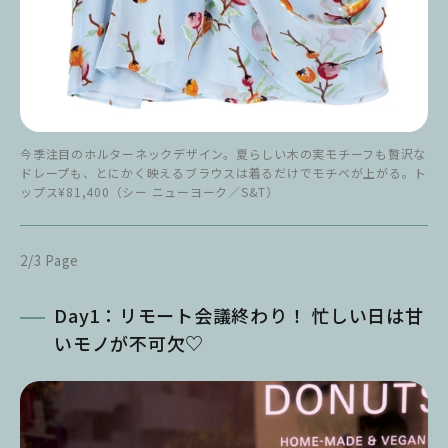
今季注目のホルターネックデザイン。夏らしい木の実モチーフも贅沢な
ドレープも、とにかく映えるブラウスは着るだけでモチベが上がる。ト
ップス¥81,400（シー ニューヨーク／S&T）
2/3 Page
Day1：リモート会議終わり！ 忙しい日は甘
いモノが不可欠♡