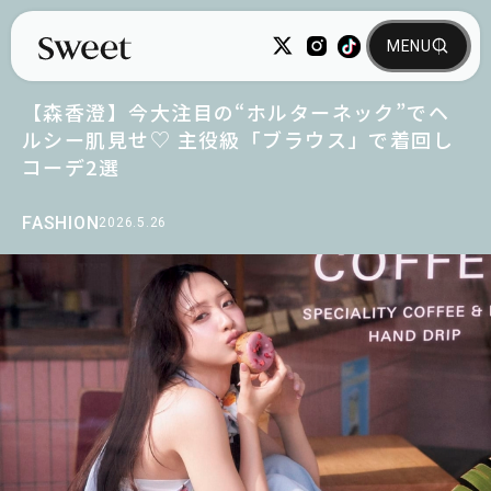
【森香澄】今大注目の“ホルターネック”でヘ
ルシー肌見せ♡ 主役級「ブラウス」で着回し
コーデ2選
FASHION
2026.5.26