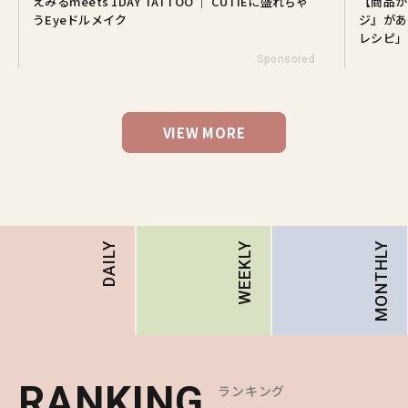
えみるmeets 1DAY TATTOO ｜ CUTIEに盛れちゃ
【商品が
うEyeドルメイク
ジ』があ
レシピ」
Sponsored
VIEW MORE
MONTHLY
DAILY
WEEKLY
RANKING
RANKING
RANKING
ランキング
ランキング
ランキング