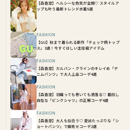
【森香澄】ヘルシーな色気が全開♡ スタイルア
ップも叶う最新トレンド水着5選
FASHION
【GU】秋まで着られる新作「チェック柄トップ
ス」3選！今すぐほしい主役級アイテム
FASHION
【森香澄】カルバン・クラインのキレイめ「デ
ニムパンツ」で大人上品コーデ4選
FASHION
【森香澄】羽織っても巻いても洒落る♡ 着回し
自在な「ピンクシャツ」の正解コーデ4選
FASHION
【森香澄】大人も似合う♡ 愛嬌たっぷりな「シ
ョートパンツ」で脚見せコーデ2選