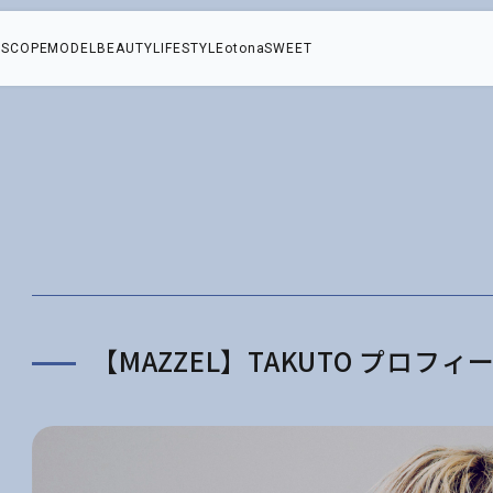
SCOPE
MODEL
BEAUTY
LIFESTYLE
otonaSWEET
に
【MAZZEL】TAKUTO プロフィ