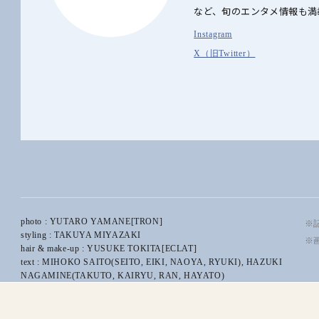
など、旬のエンタメ情報も満
Instagram
X（旧Twitter）
photo : YUTARO YAMANE[TRON]
※記
styling : TAKUYA MIYAZAKI
※
hair & make-up : YUSUKE TOKITA[ECLAT]
text : MIHOKO SAITO(SEITO, EIKI, NAOYA, RYUKI), HAZUKI
NAGAMINE(TAKUTO, KAIRYU, RAN, HAYATO)