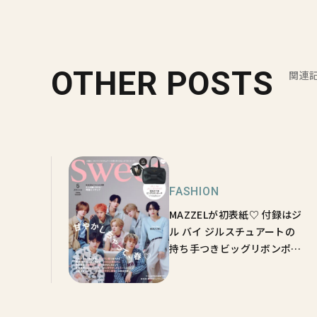
OTHER POSTS
関連
FASHION
MAZZELが初表紙♡ 付録はジ
ル バイ ジルスチュアートの
持ち手つきビッグリボンポー
チ！sweet5月号の見どころ
はこちら！