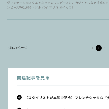
ヴィンテージなスクエアネックのワンピースに、カジュアルな高揚感を
ンピース¥61,600（ツル バイ マリコ オイカワ）
前のページ
1
2
3
関連記事を見る
【スタイリストが本気で狙う】フレンチシックな「大