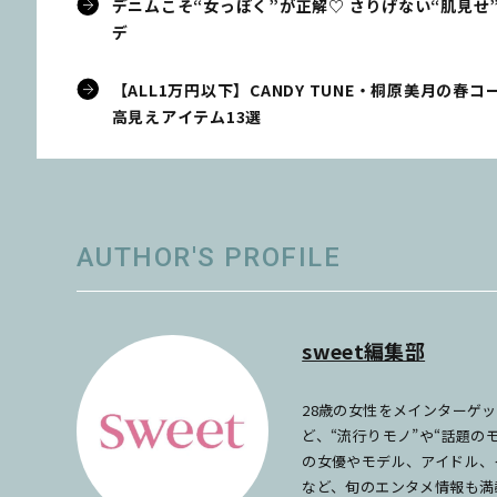
デニムこそ“女っぽく”が正解♡ さりげない“肌見
デ
【ALL1万円以下】CANDY TUNE・桐原美月の春
高見えアイテム13選
AUTHOR'S PROFILE
sweet編集部
28歳の女性をメインターゲ
ど、“流行りモノ”や“話題
の女優やモデル、アイドル、
など、旬のエンタメ情報も満