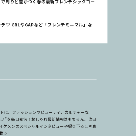
せ”で周りと差がつく春の最新フレンチシックコー
コーデ♡ GRLやGAPなど「フレンチミニマル」な
ットに、ファッションやビューティ、カルチャーな
のモノ”を毎日発信！おしゃれ最新情報はもちろん、注目
イケメンのスペシャルインタビューや撮り下ろし写真
載♡