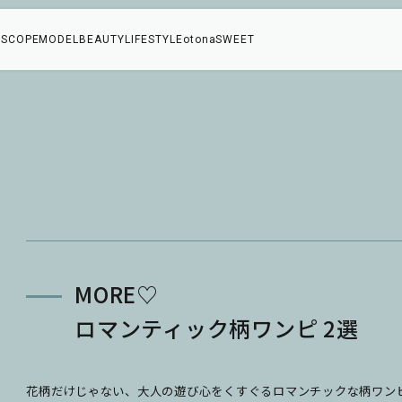
SCOPE
MODEL
BEAUTY
LIFESTYLE
otonaSWEET
MORE♡
ロマンティック柄ワンピ 2選
花柄だけじゃない、大人の遊び心をくすぐるロマンチックな柄ワン