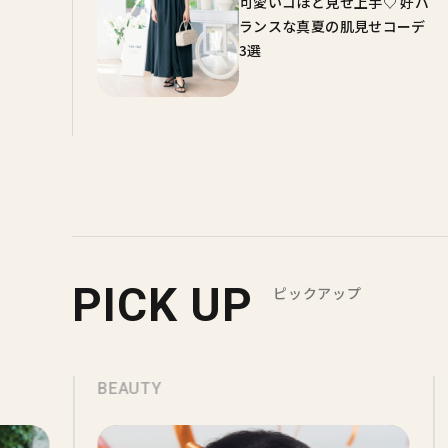
可愛いコほど見せ上手♡ 好バ
ランスな真夏の肌見せコーデ
3選
PICK UP
ピックアップ
BEAUTY