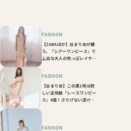
FASHION
【ZARAほか】谷まりあが纏
う。「シアーワンピース」で
上品な大人の色っぽレイヤー
ドコーデ
FASHION
【谷まりあ】この夏1枚は欲
しい主役級「レースワンピー
ス」4選！さりげない透け感
に視線釘付け♡
FASHION