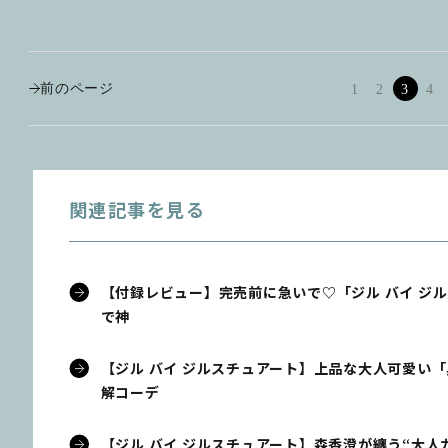
前のページ
1
2
3
4
関連記事を見る
【付録レビュー】完売前に急いで♡「ジル バイ ジ
で神
【ジル バイ ジルスチュアート】上品な大人可愛い「
解コーデ
【ジル バイ ジルスチュアート】森香澄が纏う“大