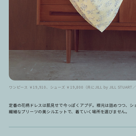
ワンピース ￥19,910、シューズ ￥19,800（共にJILL by JILL STUART
定番の花柄ドレスは肌見せで今っぽくアプデ。襟元は詰めつつ、シ
繊細なプリーツの美シルエットで、着ていく場所を選びません。