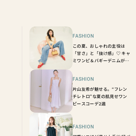
FASHION
この夏、おしゃれの主役は
「甘さ」と「抜け感」♡ キャ
ミワンピ＆バギーデニムがあ
ればいい！
FASHION
片山友希が魅せる。“フレン
チレトロ”な夏の肌見せワン
ピースコーデ2選
FASHION