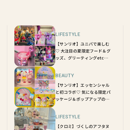
LIFESTYLE
【サンリオ】ユニバで楽しむ
♡ 大注目の夏限定フード＆グ
ッズ、グリーティングetc…
が可愛すぎた！
BEAUTY
【サンリオ】エッセンシャル
と初コラボ♡ 気になる限定パ
ッケージ＆ポップアップの全
貌を総チェック！
LIFESTYLE
【クロミ】づくしのアフタヌ