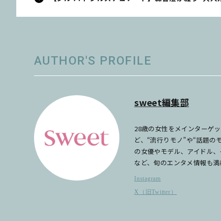
AUTHOR'S PROFILE
sweet編集部
28歳の女性をメインターゲ
ど、“流行りモノ”や“話題
の女優やモデル、アイドル、
など、旬のエンタメ情報も満
Instagram
X（旧Twitter）