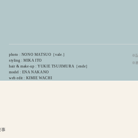
photo : NONO MATSUO［vale.］
※記
styling : MIKA ITO
※
hair & make-up : YUKIE TSUJIMURA［ende］
model : ENA NAKANO
web edit : KIMIE WACHI
記事