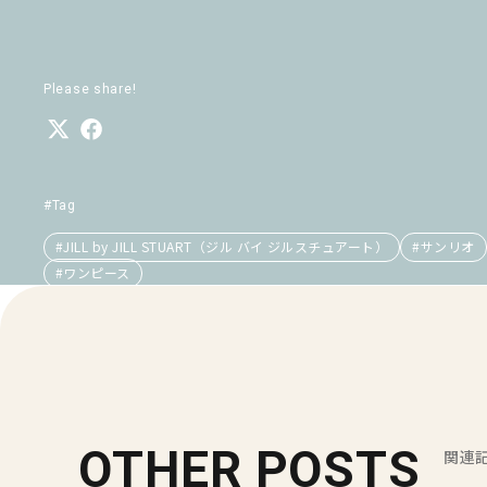
Please share!
#Tag
#JILL by JILL STUART（ジル バイ ジルスチュアート）
#サンリオ
#ワンピース
OTHER POSTS
関連