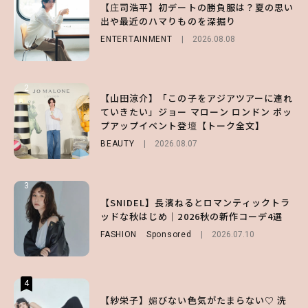
【庄司浩平】初デートの勝負服は？夏の思い
【大原優乃】夏メイクはプレイフルに！ドキ
【SNIDEL】長濱ねるとロマンティックトラ
出や最近のハマりものを深掘り
ッとしちゃう色っぽ“うるみ目”のつくり方
ッドな秋はじめ｜2026秋の新作コーデ4選
ENTERTAINMENT
BEAUTY
FASHION
Sponsored
2026.08.01
2026.08.08
2026.07.10
2
2
2
【山田涼介】「この子をアジアツアーに連れ
【森香澄】理想のスタイルはどう作る？体型
【付録】総柄ハローキティが可愛すぎ♡ 紀
ていきたい」ジョー マローン ロンドン ポッ
キープの秘訣や夏の過ごし方など独占インタ
ノ国屋コラボの“優秀保冷バッグ”は夏の強
プアップイベント登壇【トーク全文】
ビュー！
い味方！【オトナミューズ9月号増刊】
BEAUTY
ENTERTAINMENT
FUROKU
2026.08.07
2026.07.12
2026.07.31
3
3
3
【ハローキティ】がスシローと初コラボ♡
【谷まりあ】夏は“シアースカート”でさり
【SNIDEL】長濱ねるとロマンティックトラ
第1弾の気になるメニュー＆限定グッズを総
げなく肌見せ！透け感のニュアンスを楽しめ
ッドな秋はじめ｜2026秋の新作コーデ4選
チェック！
るマストハブアイテム4選
FASHION
Sponsored
2026.07.10
LIFESTYLE
FASHION
2026.07.19
2026.07.31
4
4
4
【ハローキティ】がスシローと初コラボ♡
【紗栄子】媚びない色気がたまらない♡ 洗
【ALD1】グループの魅力＆素顔に迫る♡ 一
第1弾の気になるメニュー＆限定グッズを総