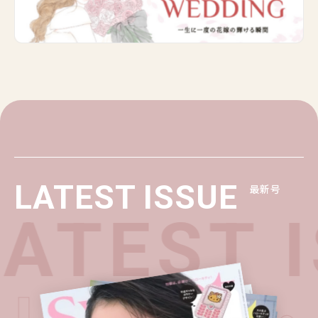
LATEST ISSUE
最新号
TEST I