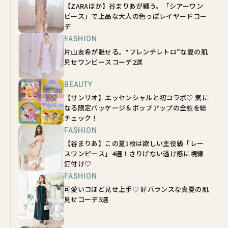
【ZARAほか】谷まりあが纏う。「シアーワン
ピース」で上品な大人の色っぽレイヤードコー
デ
FASHION
片山友希が魅せる。“フレンチレトロ”な夏の肌
見せワンピースコーデ2選
BEAUTY
【サンリオ】エッセンシャルと初コラボ♡ 気に
なる限定パッケージ＆ポップアップの全貌を総
チェック！
FASHION
【谷まりあ】この夏1枚は欲しい主役級「レー
スワンピース」4選！さりげない透け感に視線
釘付け♡
FASHION
可愛いコほど見せ上手♡ 好バランスな真夏の肌
見せコーデ3選