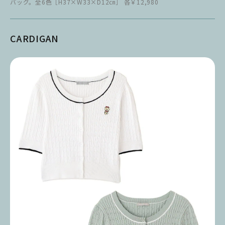
バッグ。全6色［H37×W33×D12㎝］ 各￥12,980
CARDIGAN