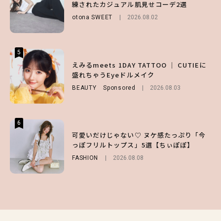
練されたカジュアル肌見せコーデ2選
問一答をお届け！【sweet web独占】
チェック！
otona SWEET
ENTERTAINMENT
2026.08.02
2026.08.03
LIFESTYLE
2026.07.31
5
5
5
【夏ヘアのくずれ・うねりに】ヘアメイク夢
えみるmeets 1DAY TATTOO ｜ CUTIEに
【SNIDEL】長濱ねるとロマンティックトラ
月直伝♡ ドライシャンプー「バティスト」
盛れちゃうEyeドルメイク
ッドな秋はじめ｜2026秋の新作コーデ4選
を使ったプロ級スタイリング3選
BEAUTY
FASHION
Sponsored
Sponsored
2026.08.03
2026.07.10
BEAUTY
Sponsored
2026.07.03
6
6
6
【スタバ】約160通りのカスタマイズができ
【GU】夏の“主役級”アイテム決定！ヘルシ
可愛いだけじゃない♡ ヌケ感たっぷり「今
る⁉ 39店舗限定『My フルーツ³ フラペチー
ー＆可愛すぎる「大人の肌見せ」トップス3
っぽフリルトップス」5選【ちぃぽぽ】
ノ®』を徹底レポ♡
選
FASHION
2026.08.08
LIFESTYLE
FASHION
2026.07.19
2026.07.30