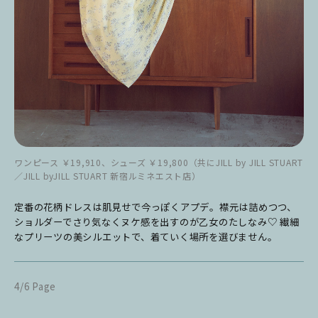
ワンピース ￥19,910、シューズ ￥19,800（共にJILL by JILL STUART
／JILL byJILL STUART 新宿ルミネエスト店）
定番の花柄ドレスは肌見せで今っぽくアプデ。襟元は詰めつつ、
ショルダーでさり気なくヌケ感を出すのが乙女のたしなみ♡ 繊細
なプリーツの美シルエットで、着ていく場所を選びません。
4/6 Page