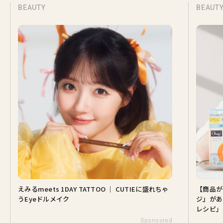
BEAUTY
BEAUTY
えみるmeets 1DAY TATTOO ｜ CUTIEに盛れちゃ
【商品が当
うEyeドルメイク
ジ』があるか
レシピ」
Sponsored