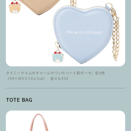
タイニーチャムのチャームがついたハート型ポーチ。全6色
［H9×W9.5×D2.5㎝］ 各￥6,930
TOTE BAG