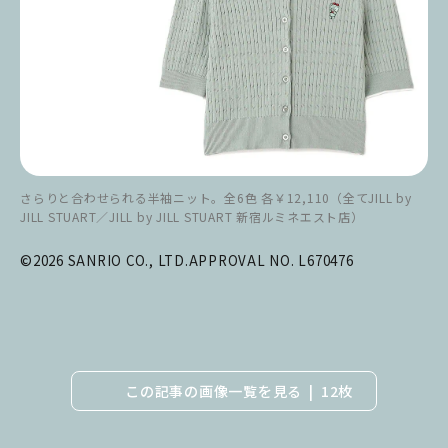
さらりと合わせられる半袖ニット。全6色 各￥12,110（全てJILL by
JILL STUART／JILL by JILL STUART 新宿ルミネエスト店）
©2026 SANRIO CO., LTD.APPROVAL NO. L670476
この記事の画像一覧を見る
12枚