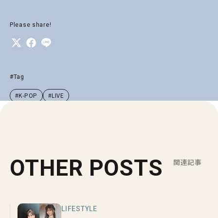
Please share!
#Tag
#K-POP
#LIVE
OTHER POSTS
関連記事
LIFESTYLE