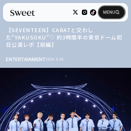
【SEVENTEEN】CARATと交わし
た“YAKUSOKU”♡ 約3時間半の東京ドーム初
日公演レポ【前編】
ENTERTAINMENT
2026.5.25