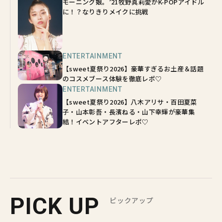
モーニング娘。’21牧野真莉愛がK-POPアイドル
に！？なりきりメイクに挑戦
ENTERTAINMENT
【sweet夏祭り2026】豪華すぎるお土産＆話題
のコスメブース体験を徹底レポ♡
ENTERTAINMENT
【sweet夏祭り2026】八木アリサ・百田夏菜
子・山本彰吾・長濱ねる・山下幸輝が豪華集
結！イベントアフターレポ♡
PICK UP
ピックアップ