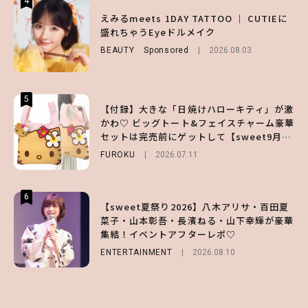
4
4
4
【ハローキティ】がスシローと初コラボ♡
えみるmeets 1DAY TATTOO ｜ CUTIEに
【大原優乃】夏メイクはプレイフルに！ドキ
第1弾の気になるメニュー＆限定グッズを総
盛れちゃうEyeドルメイク
ッとしちゃう色っぽ“うるみ目”のつくり方
チェック！
BEAUTY
BEAUTY
Sponsored
2026.08.01
2026.08.03
LIFESTYLE
2026.07.31
5
5
5
【付録】大きな「日焼けハローキティ」が激
【夏ヘアのくずれ・うねりに】ヘアメイク夢
えみるmeets 1DAY TATTOO ｜ CUTIEに
かわ♡ ビッグトート&フェイスチャーム豪華
月直伝♡ ドライシャンプー「バティスト」
盛れちゃうEyeドルメイク
セットは完売前にゲットして【sweet9月号
を使ったプロ級スタイリング3選
BEAUTY
Sponsored
2026.08.03
増刊】
FUROKU
BEAUTY
Sponsored
2026.07.11
2026.07.03
6
6
6
【sweet夏祭り2026】八木アリサ・百田夏
【ハローキティ】がスシローと初コラボ♡
【GU】夏の“主役級”アイテム決定！ヘルシ
菜子・山本彰吾・長濱ねる・山下幸輝が豪華
第1弾の気になるメニュー＆限定グッズを総
ー＆可愛すぎる「大人の肌見せ」トップス3
集結！イベントアフターレポ♡
チェック！
選
ENTERTAINMENT
LIFESTYLE
FASHION
2026.07.19
2026.07.31
2026.08.10