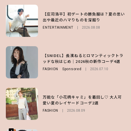
1
1
1
【森香澄】理想のスタイルはどう作る？体型
【庄司浩平】初デートの勝負服は？夏の思い
【SNIDEL】長濱ねるとロマンティックトラ
キープの秘訣や夏の過ごし方など独占インタ
出や最近のハマりものを深掘り
ッドな秋はじめ｜2026秋の新作コーデ4選
ビュー！
ENTERTAINMENT
FASHION
Sponsored
2026.08.08
2026.07.10
ENTERTAINMENT
2026.07.31
2
2
2
【付録】総柄ハローキティが可愛すぎ♡ 紀
【SNIDEL】長濱ねるとロマンティックトラ
【庄司浩平】初デートの勝負服は？夏の思い
ノ国屋コラボの“優秀保冷バッグ”は夏の強
ッドな秋はじめ｜2026秋の新作コーデ4選
出や最近のハマりものを深掘り
い味方！【オトナミューズ9月号増刊】
FASHION
ENTERTAINMENT
Sponsored
2026.08.08
2026.07.10
FUROKU
2026.07.12
3
3
3
【谷まりあ】夏は“シアースカート”でさり
万能な「小花柄キャミ」を着回し♡ 大人可
【SNIDEL】長濱ねるとロマンティックトラ
げなく肌見せ！透け感のニュアンスを楽しめ
愛い夏のレイヤードコーデ2選
ッドな秋はじめ｜2026秋の新作コーデ4選
るマストハブアイテム4選
FASHION
FASHION
Sponsored
2026.08.09
2026.07.10
FASHION
2026.07.19