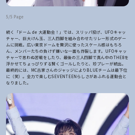
5/5 Page
続く「ドーム de 大運動会！」では、スリッパ投げ、UFOキャッ
チャー、巨大けん玉、三人四脚を組み合わせたリレー形式のゲー
ムに挑戦。広い東京ドームを贅沢に使ったスケール感はもちろ
ん、メンバーたちの負けず嫌いな一面も炸裂します。UFOキャッ
チャーで思わぬ苦戦をしたり、最後の三人四脚で真ん中のTHE8を
浮かせてちょっぴりずる賢くゴールしたりと、珍プレーが続出。
最終的には、MC古家さんのジャッジによりBLUEチームは最下位
に（笑）。全力で楽しむSEVENTEENらしさがあふれる運動会と
なりました。