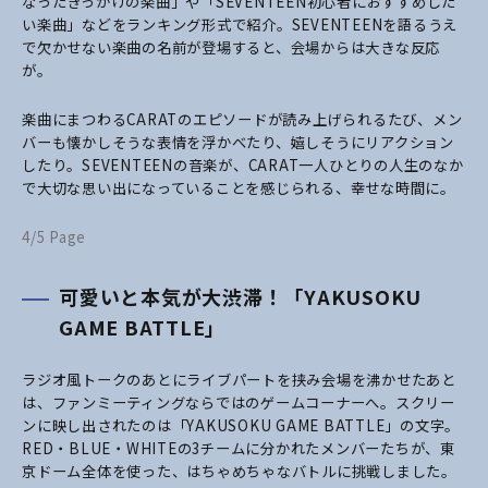
なったきっかけの楽曲」や「SEVENTEEN初心者におすすめした
い楽曲」などをランキング形式で紹介。SEVENTEENを語るうえ
で欠かせない楽曲の名前が登場すると、会場からは大きな反応
が。
楽曲にまつわるCARATのエピソードが読み上げられるたび、メン
バーも懐かしそうな表情を浮かべたり、嬉しそうにリアクション
したり。SEVENTEENの音楽が、CARAT一人ひとりの人生のなか
で大切な思い出になっていることを感じられる、幸せな時間に。
4/5 Page
可愛いと本気が大渋滞！「YAKUSOKU
GAME BATTLE」
ラジオ風トークのあとにライブパートを挟み会場を沸かせたあと
は、ファンミーティングならではのゲームコーナーへ。スクリー
ンに映し出されたのは「YAKUSOKU GAME BATTLE」の文字。
RED・BLUE・WHITEの3チームに分かれたメンバーたちが、東
京ドーム全体を使った、はちゃめちゃなバトルに挑戦しました。