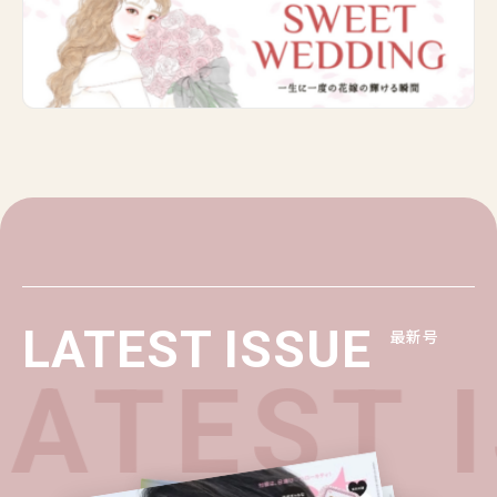
LATEST ISSUE
最新号
ATEST I