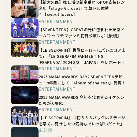
【新大久保】推し活の新定番!? K-POP衣装レン
タル「stage A closet」で韓ドル体験
♡【sweet lovers】
ENTERTAINMENT
【SEVENTEEN】CARATの光に包まれた東京ド
ーム♡ セブチファンミ初日公演レポ【後編】
ENTERTAINMENT
【LE SSERAFIM】戦隊ヒーローにバレエコアま
で⁈ 『LE SSERAFIM FANMEETING
‘FEARNADA’ 2024 S/S – JAPAN』をレポート！
ENTERTAINMENT
2023 MAMA AWARDS DAY2 SEVENTEENデビ
ュー9年目にして「Album of the Year」受賞！
ENTERTAINMENT
2023 MAMA AWARDS 今年を代表するイケメン
たちが大集結！
ENTERTAINMENT
【LE SSERAFIM】『初のカムバックはステージ
を早くお見せしたい気持ちでいっぱいだった』
未分類