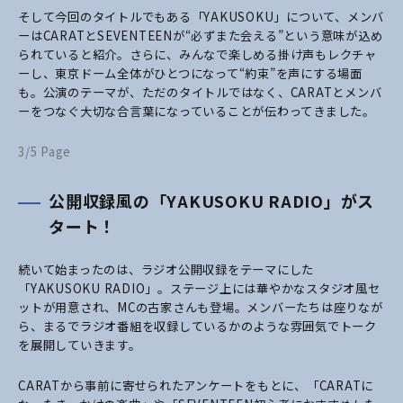
そして今回のタイトルでもある「YAKUSOKU」について、メンバ
ーはCARATとSEVENTEENが“必ずまた会える”という意味が込め
られていると紹介。さらに、みんなで楽しめる掛け声もレクチャ
ーし、東京ドーム全体がひとつになって“約束”を声にする場面
も。公演のテーマが、ただのタイトルではなく、CARATとメンバ
ーをつなぐ大切な合言葉になっていることが伝わってきました。
3/5 Page
公開収録風の「YAKUSOKU RADIO」がス
タート！
続いて始まったのは、ラジオ公開収録をテーマにした
「YAKUSOKU RADIO」。ステージ上には華やかなスタジオ風セ
ットが用意され、MCの古家さんも登場。メンバーたちは座りなが
ら、まるでラジオ番組を収録しているかのような雰囲気でトーク
を展開していきます。
CARATから事前に寄せられたアンケートをもとに、「CARATに