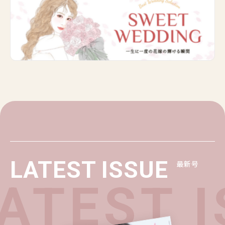
LATEST ISSUE
最新号
TEST I