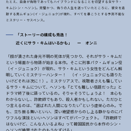
たとえ、自身が偽物であってもハイブランドになることを切望する女サラ・
キム(シン・ヘソン)。完璧かつ、偽りの人生を送っていたところに、彼女を追
跡する男ムギョン(イ・ジュニョク)が現れ、すべてを暴こうとする予測不能な
ミステリー・サスペンス。
「ストーリーの構成も秀逸！
近くにサラ・キムはいるかも」 ー オンニ
「顔が潰された身元不明の死体が見つかり、それがサラ・キムだ
という場面から物語が始まる本作。そこに刑事パク・ムギョン役
（イ・ジュニョク）が現れ、サラ・キムという女性をどんどん解
明していくミステリーハンター！ （イ・ジュニョクにも語りた
いけどそれは次に！）。ミステリアスで、視聴者さえも騙してい
るサラ・キムについて、ヘソンも『とても難しい宿題だった』と
ドラマ終了後に語っているの。そりゃそうでしょうよ！ 本心も
わからないし、詐欺師でもあり、殺人者かもしれない。ただひと
つ言えるのは、“選ばれた人間になりたい”という虚栄心のみ。で
も、立ち振る舞いといい、深い絶望感からのし上る静かなのにパ
ワフルな演技といいヘソンはすべてがパーフェクト。『詐欺師で
はないけど、こんな人いるよね』って韓国国民から本作のシン・
ヘソンが絶賛されたのもうなずける」