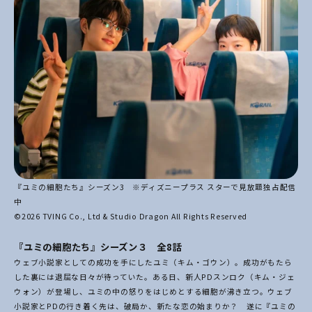
『ユミの細胞たち』シーズン3 ※ディズニープラス スターで見放題独占配信
中
©2026 TVING Co., Ltd & Studio Dragon All Rights Reserved
『ユミの細胞たち』シーズン３ 全8話
ウェブ小説家としての成功を手にしたユミ（キム・ゴウン）。成功がもたら
した裏には退屈な日々が待っていた。ある日、新人PDスンロク（キム・ジェ
ウォン）が登場し、ユミの中の怒りをはじめとする細胞が沸き立つ。ウェブ
小説家とPDの行き着く先は、破局か、新たな恋の始まりか？ 遂に『ユミの