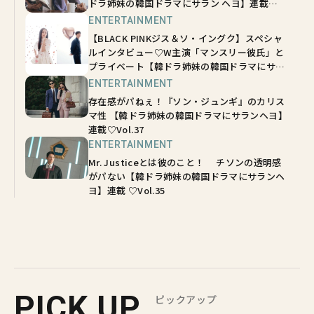
ドラ姉妹の韓国ドラマにサラン ヘヨ】連載
♡Vol.40
ENTERTAINMENT
【BLACK PINKジス＆ソ・イングク】スペシャ
ルインタビュー♡W主演「マンスリー彼氏」と
プライベート【韓ドラ姉妹の韓国ドラマにサラ
ンヘヨ】連載 vol.38
ENTERTAINMENT
存在感がパねぇ！『ソン・ジュンギ』のカリス
マ性 【韓ドラ姉妹の韓国ドラマにサランヘヨ】
連載♡Vol.37
ENTERTAINMENT
Mr. Justiceとは彼のこと！ チソンの透明感
がパない【韓ドラ姉妹の韓国ドラマにサランヘ
ヨ】連載 ♡Vol.35
PICK UP
ピックアップ