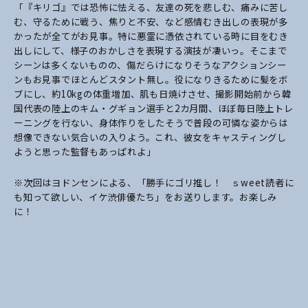
「『キリゴ』では恐怖に怯える、友達の死を悲しむ、痛みに苦し
む、守るために戦う、焦りと不安、など感情むき出しの表現が多
かったが全てがお見事。特に悪霊に憑依されている時に目をむき
出しにして、様子のおかしさを表現する演技が凄いっ。そこまで
シーンは多くないものの、傷だらけになりそうなアクションシー
ンもお見事でほとんどスタント無し。役になりきるために髪をボ
ブにし、約10kgの体重増加、肌も日焼けさせ、撮影開始前から韓
国代表の陸上のキム・グギョン選手と2カ月間、ほぼ毎日陸上トレ
ーニングを行ない、身体作りをしたそうで普段の可憐な姿からは
想像できない気合いの入りよう。これ、彼女をキャスティングし
ようと思った監督もあっぱれよ」
※次回はヨドンセンによる、「勝手にゴリ推し！ ｓweet読者に
も知って欲しい、イケ渋俳優たち」をお送りします。お楽しみ
に！