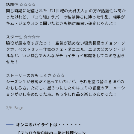
話題性 ☆☆☆☆
同じ時期に配信された『21世紀の大君夫人』の方が話題性は高か
ったけれど、『ユミ細』ラバーの私は待ちに待った作品。相手が
キム・ジェウォンと聞いたときも絶対面白い確定じゃんよ！
スター性 ☆☆☆☆
脇役が最＆高すぎたっ！ 空気が読めない編集長役のチョン・ソ
クホ、ベストセラー作家のチェ・ダニエル、ユミの父のソン・ジ
ルなど、いい具合でみんながチョイチョイ邪魔をしてユミを困ら
せた！
ストーリーのおもしろさ ☆☆☆
シーズン１が最高だと思っていたけど、それを塗り替えるほどの
おもしろさ。ただし、星３つにしたのはユミの細胞のアニメーシ
ョンが少し多めだった点。もう少し作品を楽しみたかった！
2/6 Page
オンニのハイライトは・・・・・・
「スンロク告白後の一緒に料理シーン」