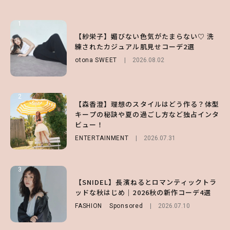
1
1
1
【ハローキティ】がスシローと初コラボ♡
【紗栄子】媚びない色気がたまらない♡ 洗
【SNIDEL】長濱ねるとロマンティックトラ
第1弾の気になるメニュー＆限定グッズを総
練されたカジュアル肌見せコーデ2選
ッドな秋はじめ｜2026秋の新作コーデ4選
チェック！
otona SWEET
FASHION
Sponsored
2026.08.02
2026.07.10
LIFESTYLE
2026.07.31
2
2
2
【森香澄】理想のスタイルはどう作る？体型
【付録】総柄ハローキティが可愛すぎ♡ 紀
【大原優乃】夏メイクはプレイフルに！ドキ
キープの秘訣や夏の過ごし方など独占インタ
ノ国屋コラボの“優秀保冷バッグ”は夏の強
ッとしちゃう色っぽ“うるみ目”のつくり方
ビュー！
い味方！【オトナミューズ9月号増刊】
BEAUTY
2026.08.01
ENTERTAINMENT
FUROKU
2026.07.12
2026.07.31
3
3
3
【森香澄】理想のスタイルはどう作る？体型
【谷まりあ】夏は“シアースカート”でさり
【SNIDEL】長濱ねるとロマンティックトラ
キープの秘訣や夏の過ごし方など独占インタ
げなく肌見せ！透け感のニュアンスを楽しめ
ッドな秋はじめ｜2026秋の新作コーデ4選
ビュー！
るマストハブアイテム4選
FASHION
Sponsored
2026.07.10
ENTERTAINMENT
FASHION
2026.07.19
2026.07.31