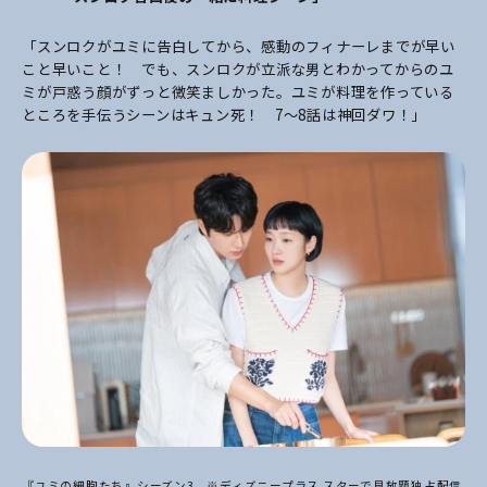
「スンロクがユミに告白してから、感動のフィナーレまでが早い
こと早いこと！ でも、スンロクが立派な男とわかってからのユ
ミが戸惑う顔がずっと微笑ましかった。ユミが料理を作っている
ところを手伝うシーンはキュン死！ 7～8話は神回ダワ！
」
『ユミの細胞たち』シーズン3 ※ディズニープラス スターで見放題独占配信