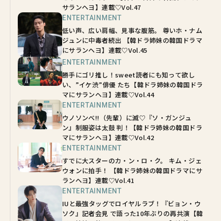
サランヘヨ】連載♡Vol.47
ENTERTAINMENT
低い声、広い肩幅、見事な腹筋。 尊いホ・ナム
ジュンに中毒者続出 【韓ドラ姉妹の韓国ドラマ
にサランヘヨ】連載♡Vol.45
ENTERTAINMENT
勝手にゴリ推し！sweet読者にも知って欲し
い、”イケ渋”俳優 たち【韓ドラ姉妹の韓国ドラ
マにサランヘヨ】連載♡Vol.44
ENTERTAINMENT
ウノソンべ!!（先輩）に滅♡『ソ・ガンジュ
ン』制服姿は太鼓 判！【韓ドラ姉妹の韓国ドラ
マにサランヘヨ】連載♡Vol.42
ENTERTAINMENT
すでに大スターのカ・ン・ロ・ク。 キム・ジェ
ウォンに拍手！ 【韓ドラ姉妹の韓国ドラマにサ
ランヘヨ】連載♡Vol.41
ENTERTAINMENT
IUと最強タッグでロイヤルラブ！『ビョン・ウ
ソク』記者会見 で語った10年ぶりの再共演【韓