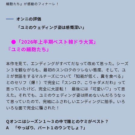
細胞たち』が感動のフィナーレ！
オンニの評価
「ユミのウェディング姿は感慨深い」
●「2026年上半期ベスト韓ドラ大賞」
『ユミの細胞たち」
本作を見て、エンディングがすべてだなって改めて思った。シーズ
ン３を観ながらも、最初のスンロクのツレない態度、そして、ユ
ミが世話をするマルチーズについて「知能が低く、糞を食べる」
とのセリフ（爆！）で完全に『スンロク、こりゃダメだわ』って
思っていたけど、完全に大逆転！ 最後には「可愛い♡」って思
えた。それでも、ユミのウェディング姿は拝めないんだろうなっ
て思っていたので、完結にふさわしいエンディングに拍手。いろ
いろな面で完全に騙された！
Q
オンニはシーズン１～３の中で誰とのケミがベスト？
A
「やっぱり、パート１のウンでしょ？」