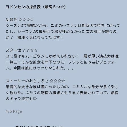
ヨドンセンの採点表（最高５つ☆）
話題性 ☆☆☆☆
シーズン3で完結だから、ユミの〜ファンは期待大で待ちに待って
たし、シーズン2の最終回で顔が拝めなかった次の相手が誰なの
か？ 物凄く気になってたはず！
スター性 ☆☆☆☆
ユミ役はキム・ゴウンしか考えられない！ 層が厚い演技力は唯
一無二！そんな彼女を年下なのに、フワッと包み込むジェウォ
ン。今回は彼にガッツリやられた。。。
ストーリーのおもしろさ ☆☆☆☆
感情的な大きな波は無かったものの、コミカルな部分が多く楽し
く観れた。ふたりの感情の繊細さもうまく表現されていて、細胞
のキャラ設定も◎
4/6 Page