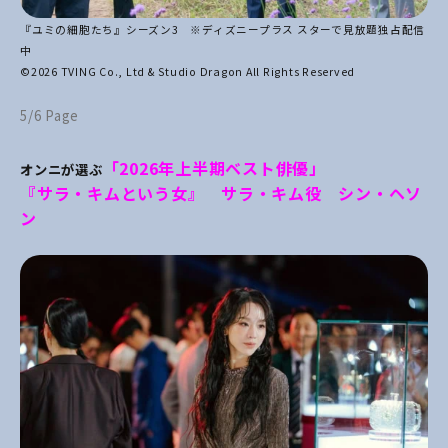
『ユミの細胞たち』シーズン3 ※ディズニープラス スターで見放題独占配信
中
©2026 TVING Co., Ltd & Studio Dragon All Rights Reserved
5/6 Page
「2026年上半期ベスト俳優」
オンニが選ぶ
『サラ・キムという女』 サラ・キム役 シン・ヘソ
ン