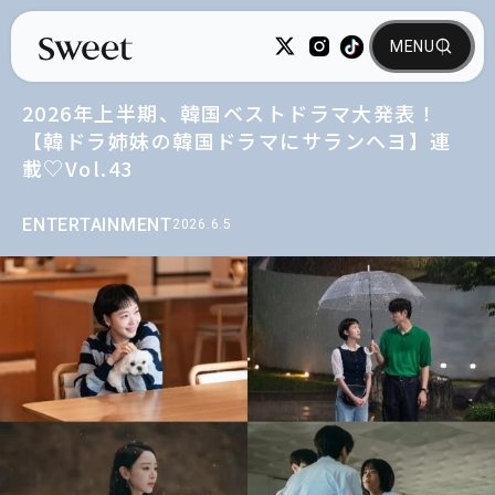
2026年上半期、韓国ベストドラマ大発表！
【韓ドラ姉妹の韓国ドラマにサランヘヨ】連
載♡Vol.43
ENTERTAINMENT
2026.6.5