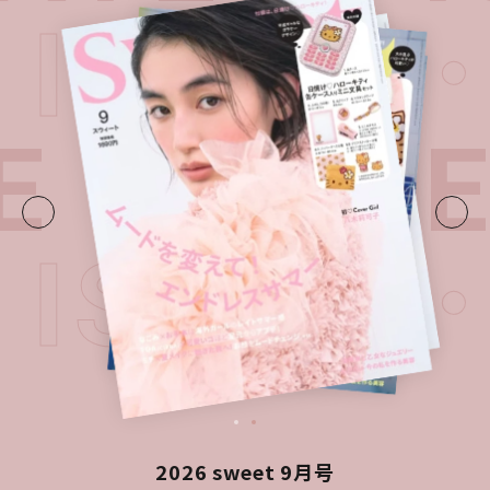
T ISSU
E・
LATE
T ISSU
2026 sweet 9月号