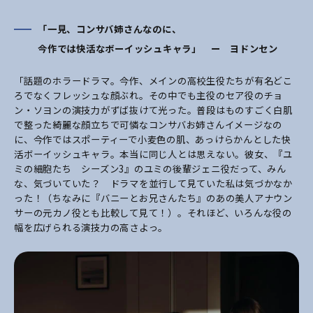
「一見、コンサバ姉さんなのに、
今作では快活なボーイッシュキャラ」 ー ヨドンセン
「話題のホラードラマ。今作、メインの高校生役たちが有名どこ
ろでなくフレッシュな顔ぶれ。その中でも主役のセア役のチョ
ン・ソヨンの演技力がずば抜けて光った。普段はものすごく白肌
で整った綺麗な顔立ちで可憐なコンサバお姉さんイメージなの
に、今作ではスポーティーで小麦色の肌、あっけらかんとした快
活ボーイッシュキャラ。本当に同じ人とは思えない。彼女、『ユ
ミの細胞たち シーズン3』のユミの後輩ジェニ役だって、みん
な、気づいていた？ ドラマを並行して見ていた私は気づかなか
った！（ちなみに『バニーとお兄さんたち』のあの美人アナウン
サーの元カノ役とも比較して見て！）。それほど、いろんな役の
幅を広げられる演技力の高さよっ。