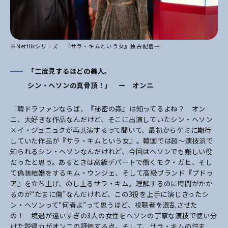
※Netflixシリーズ 『サラ・キムという女』独占配信中
「二度見するほどの美人。
シン・ヘソンの真骨頂！」 ー オンニ
「韓ドラファンならば、『秘密の森』は知ってるよね？ オン
ニ、大好きな作品なんだけど、そこに出演していたシン・ヘソン
×イ・ジュニョクが再共演するって聞いて、最初からケミに期待
していた作品が『サラ・キムという女』。韓国では超～演技派で
知られるシン・ヘソンなんだけれど、今回はヘソンでも難しい役
だったと思う。あるときは高級デパートで働くモク・ガヒ、そし
て偽装結婚をするキム・ウンジェ、そして高級ブランド『プドゥ
ア』を立ち上げ、のし上るサラ・キム。理解するのに時間がかか
るのが“たまに傷”なんだけれど、この3役を上手に演じきったシ
ン・ヘソンって“何者よ”って思うほど、視聴者を混乱させた
の！ 境遇が違いすぎの3人の女性をヘソンの丁寧な演技で使い分
けた説得力がオンニの評価する点。そして、サラ・キムの佇ま