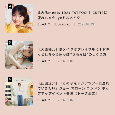
4
4
4
【スタバ】約160通りのカスタマイズができ
【ハローキティ】がスシローと初コラボ♡
えみるmeets 1DAY TATTOO ｜ CUTIEに
る⁉ 39店舗限定『My フルーツ³ フラペチー
第1弾の気になるメニュー＆限定グッズを総
盛れちゃうEyeドルメイク
ノ®』を徹底レポ♡
チェック！
BEAUTY
Sponsored
2026.08.03
LIFESTYLE
LIFESTYLE
2026.07.30
2026.07.31
5
5
5
【夏ヘアのくずれ・うねりに】ヘアメイク夢
【大原優乃】夏メイクはプレイフルに！ドキ
【ALD1】グループの魅力＆素顔に迫る♡ 一
月直伝♡ ドライシャンプー「バティスト」
ッとしちゃう色っぽ“うるみ目”のつくり方
問一答をお届け！【sweet web独占】
を使ったプロ級スタイリング3選
BEAUTY
ENTERTAINMENT
2026.08.01
2026.08.03
BEAUTY
Sponsored
2026.07.03
6
6
6
【山田涼介】「この子をアジアツアーに連れ
【GU】夏の“主役級”アイテム決定！ヘルシ
【SNIDEL】長濱ねるとロマンティックトラ
ていきたい」ジョー マローン ロンドン ポッ
ー＆可愛すぎる「大人の肌見せ」トップス3
ッドな秋はじめ｜2026秋の新作コーデ4選
プアップイベント登壇【トーク全文】
選
FASHION
Sponsored
2026.07.10
BEAUTY
FASHION
2026.08.07
2026.07.19