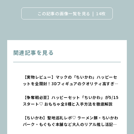
この記事の画像一覧を見る
14枚
関連記事を見る
【実物レビュー】マックの「ちいかわ」ハッピーセ
ットを全開封！3Dフィギュアのクオリティ高すぎて
全種類揃えたくなるレベル♡
【争奪戦必至】ハッピーセット「ちいかわ」が5/15
スタート♡ おもちゃ全8種と入手方法を徹底解説
【ちいかわ】聖地巡礼レポ♡ ラーメン豚・ちいかわ
パーク・もぐもぐ本舗など大人のリアル推し活記録
【sweet lovers】