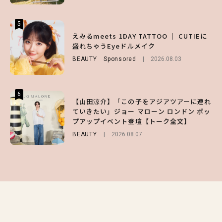
5
5
5
【夏ヘアのくずれ・うねりに】ヘアメイク夢
えみるmeets 1DAY TATTOO ｜ CUTIEに
【SNIDEL】長濱ねるとロマンティックトラ
月直伝♡ ドライシャンプー「バティスト」
盛れちゃうEyeドルメイク
ッドな秋はじめ｜2026秋の新作コーデ4選
を使ったプロ級スタイリング3選
BEAUTY
FASHION
Sponsored
Sponsored
2026.08.03
2026.07.10
BEAUTY
Sponsored
2026.07.03
6
6
6
【山田涼介】「この子をアジアツアーに連れ
【GU】夏の“主役級”アイテム決定！ヘルシ
【ALD1】グループの魅力＆素顔に迫る♡ 一
ていきたい」ジョー マローン ロンドン ポッ
ー＆可愛すぎる「大人の肌見せ」トップス3
問一答をお届け！【sweet web独占】
プアップイベント登壇【トーク全文】
選
ENTERTAINMENT
2026.08.03
BEAUTY
FASHION
2026.08.07
2026.07.19