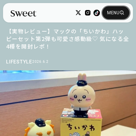
【実物レビュー】マックの「ちいかわ」ハッ
ピーセット第2弾も可愛さ感動級♡ 気になる全
4種を開封レポ！
LIFESTYLE
2026.6.2