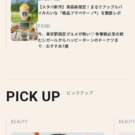
【スタバ新作】青森県限定！まるでアップルパ
イみたいな「絶品フラペチーノ®」を徹底レポ
FOOD
今、東京駅限定グルメが熱い♡ 争奪戦必至の飲
むシガールからハッピーターンのドーナツま
で…おすすめ7選
PICK UP
ピックアップ
BEAUTY
BEAUT