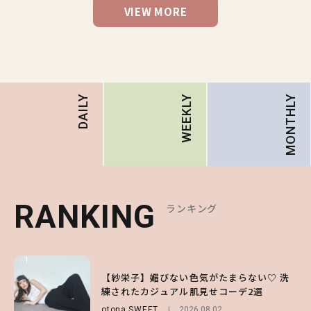
VIEW MORE
MONTHLY
DAILY
WEEKLY
RANKING
RANKING
RANKING
ランキング
ランキング
ランキング
1
1
1
【ハローキティ】がスシローと初コラボ♡
【紗栄子】媚びない色気がたまらない♡ 洗
【SNIDEL】長濱ねるとロマンティックトラ
第1弾の気になるメニュー＆限定グッズを総
練されたカジュアル肌見せコーデ2選
ッドな秋はじめ｜2026秋の新作コーデ4選
チェック！
otona SWEET
FASHION
Sponsored
2026.08.02
2026.07.10