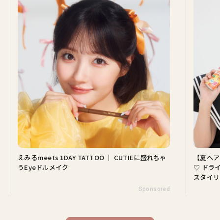
えみるmeets 1DAY TATTOO ｜ CUTIEに盛れちゃ
【夏ヘア
うEyeドルメイク
♡ ドラ
スタイリ
Sponsored