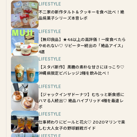
LIFESTYLE
不二家の新作タルト＆クッキーを食べ比べ！絶
品焼菓子シリーズ本音レポ
LIFESTYLE
【無印良品】★4.6以上の高評価！一度食べたら
やめれない♡ リピーター続出の「絶品アイス」
4選
LIFESTYLE
【スタバ新作】黒糖の素朴な甘さにほっこり♡
沖縄県限定ビバレッジ2種を飲み比べ！
LIFESTYLE
【ジャックインザドーナツ】むちっと新食感に
ハマる人続出♡ 絶品ハイブリッド4種を最速レ
ポ
LIFESTYLE
仕事終わりにビールと花火♡ ZOZOマリンで楽
しむ大人女子の野球観戦ガイド
LIFESTYLE