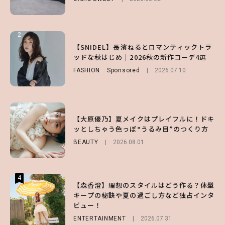
LIFESTYLE
2026.07.31
2
2
2
【付録】総柄ハローキティが可愛すぎ♡ 紀
【SNIDEL】長濱ねるとロマンティックトラ
【大原優乃】夏メイクはプレイフルに！ドキ
ノ国屋コラボの“優秀保冷バッグ”は夏の強
ッドな秋はじめ｜2026秋の新作コーデ4選
ッとしちゃう色っぽ“うるみ目”のつくり方
い味方！【オトナミューズ9月号増刊】
FASHION
BEAUTY
Sponsored
2026.08.01
2026.07.10
FUROKU
2026.07.12
3
3
3
【森香澄】理想のスタイルはどう作る？体型
【谷まりあ】夏は“シアースカート”でさり
【大原優乃】夏メイクはプレイフルに！ドキ
キープの秘訣や夏の過ごし方など独占インタ
げなく肌見せ！透け感のニュアンスを楽しめ
ッとしちゃう色っぽ“うるみ目”のつくり方
ビュー！
るマストハブアイテム4選
BEAUTY
2026.08.01
ENTERTAINMENT
FASHION
2026.07.19
2026.07.31
4
4
4
【森香澄】理想のスタイルはどう作る？体型
【スタバ】約160通りのカスタマイズができ
【ハローキティ】がスシローと初コラボ♡
キープの秘訣や夏の過ごし方など独占インタ
る⁉ 39店舗限定『My フルーツ³ フラペチー
第1弾の気になるメニュー＆限定グッズを総
ビュー！
ノ®』を徹底レポ♡
チェック！
ENTERTAINMENT
LIFESTYLE
LIFESTYLE
2026.07.30
2026.07.31
2026.07.31