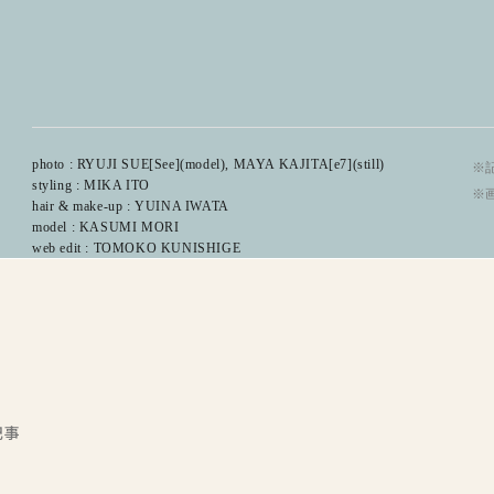
photo : RYUJI SUE[See](model), MAYA KAJITA[e7](still)
※記
styling : MIKA ITO
※
hair & make-up : YUINA IWATA
model : KASUMI MORI
web edit : TOMOKO KUNISHIGE
記事