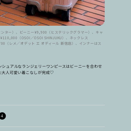
センター）、ビーニー¥9,900（ヒステリックグラマー）、キャ
,000（OSOI／OSOI SHINJUKU）、ネックレス
700（レメ／オデット エ オディール 新宿店）、インナーはス
ンシュアルなランジェリーワンピースはビーニーを合わせ
た大人可愛い着こなしが完成♡
4