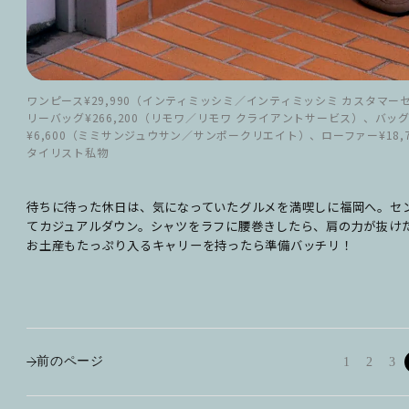
ワンピース¥29,990（インティミッシミ／インティミッシミ カスタマー
リーバッグ¥266,200（リモワ／リモワ クライアントサービス）、バッグ¥110
¥6,600（ミミサンジュウサン／サンポークリエイト）、ローファー¥18,
タイリスト私物
待ちに待った休日は、気になっていたグルメを満喫しに福岡へ。セ
てカジュアルダウン。シャツをラフに腰巻きしたら、肩の力が抜け
お土産もたっぷり入るキャリーを持ったら準備バッチリ！
前のページ
1
2
3