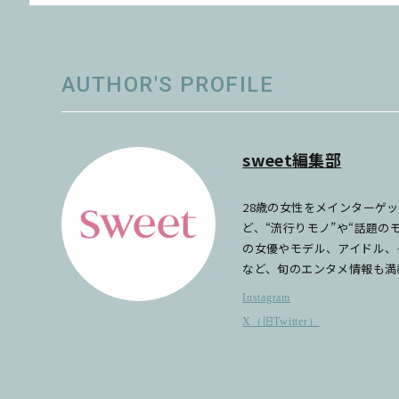
AUTHOR'S PROFILE
sweet編集部
28歳の女性をメインターゲ
ど、“流行りモノ”や“話題
の女優やモデル、アイドル、
など、旬のエンタメ情報も満
Instagram
X（旧Twitter）