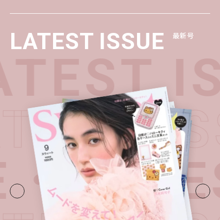
LATEST ISSUE
最新号
TEST IS
ATEST 
E・
LATES