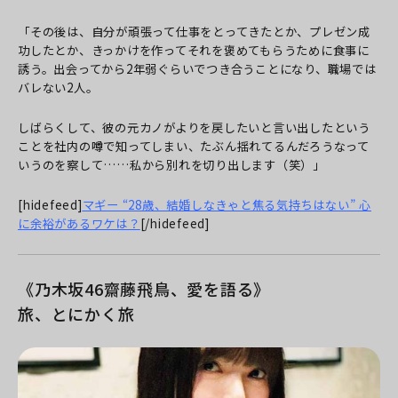
「その後は、自分が頑張って仕事をとってきたとか、プレゼン成
功したとか、きっかけを作ってそれを褒めてもらうために食事に
誘う。出会ってから2年弱ぐらいでつき合うことになり、職場では
バレない2人。
しばらくして、彼の元カノがよりを戻したいと言い出したという
ことを社内の噂で知ってしまい、たぶん揺れてるんだろうなって
いうのを察して……私から別れを切り出します（笑）」
[hidefeed]
マギー “28歳、結婚しなきゃと焦る気持ちはない” 心
に余裕があるワケは？
[/hidefeed]
《乃木坂46齋藤飛鳥、愛を語る》
旅、とにかく旅