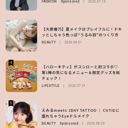
FASHION
BEAUTY
Sponsored
2026.08.01
2026.07.10
FUROKU
2026.07.12
3
3
3
【スタバ】約160通りのカスタマイズができ
【谷まりあ】夏は“シアースカート”でさり
【大原優乃】夏メイクはプレイフルに！ドキ
る⁉ 39店舗限定『My フルーツ³ フラペチー
げなく肌見せ！透け感のニュアンスを楽しめ
ッとしちゃう色っぽ“うるみ目”のつくり方
ノ®』を徹底レポ♡
るマストハブアイテム4選
BEAUTY
2026.08.01
LIFESTYLE
FASHION
2026.07.19
2026.07.30
4
4
4
【ハローキティ】がスシローと初コラボ♡
【齋藤飛鳥】人生初のロブに！「意外としっ
【夏ヘアのくずれ・うねりに】ヘアメイク夢
第1弾の気になるメニュー＆限定グッズを総
くりくるし、すごく新鮮で心地いい」ヘアカ
月直伝♡ ドライシャンプー「バティスト」
チェック！
ットの様子を独占でお届け♡
を使ったプロ級スタイリング3選
LIFESTYLE
ENTERTAINMENT
BEAUTY
Sponsored
2026.07.31
2026.07.30
2026.07.03
5
5
5
【森香澄】理想のスタイルはどう作る？体型
【ハローキティ】がスシローと初コラボ♡
えみるmeets 1DAY TATTOO ｜ CUTIEに
キープの秘訣や夏の過ごし方など独占インタ
第1弾の気になるメニュー＆限定グッズを総
盛れちゃうEyeドルメイク
ビュー！
チェック！
BEAUTY
Sponsored
2026.08.03
ENTERTAINMENT
LIFESTYLE
2026.07.31
2026.07.31