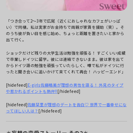
「つき合って2～3年で広尾（近くにおしゃれなカフェがいっぱ
い）で同棲。私は実家がお金持ちで両親が家賃を援助（笑）。そ
のうち彼が負い目を感じ始め、ちょっと距離を置きたいと家から
出て行く。
ショックだけど残りの大学生活は勉強を頑張る！ すごくいい成績
で卒業しドイツに留学。彼には連絡できないまま。彼は家を出て
からドイツ語の勉強を頑張っていたらしく、噂で私がドイツに行
ったと聞き会いに追いかけて来てくれて再会！ ハッピーエンド」
[hidefeed]
E-girls佐藤晴美が理想の男性を語る！ 外見のタイプ
や惹かれるポイントも熱弁!!
[/hidefeed]
[hidefeed]
佐藤栞里が理想のデートを告白♡ 世界で一番幸せにな
ってほしい人は？
[/hidefeed]
＊妄想の恋愛ストーリー その2＊