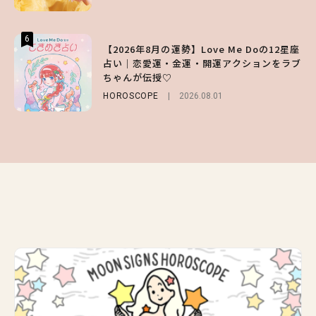
6
6
6
【2026年8月の運勢】Love Me Doの12星座
【GU】夏の“主役級”アイテム決定！ヘルシ
【SNIDEL】長濱ねるとロマンティックトラ
占い｜恋愛運・金運・開運アクションをラブ
ー＆可愛すぎる「大人の肌見せ」トップス3
ッドな秋はじめ｜2026秋の新作コーデ4選
ちゃんが伝授♡
選
FASHION
Sponsored
2026.07.10
HOROSCOPE
FASHION
2026.07.19
2026.08.01