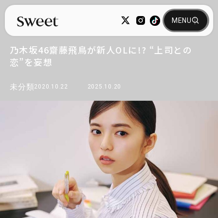
乃木坂46齋藤飛鳥が新人OLに!? “上司との
恋”を妄想
未分類
2020.10.22
2025.10.20