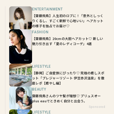
ENTERTAINMENT
【齋藤飛鳥】人生初のロブに！「意外としっく
りくるし、すごく新鮮で心地いい」ヘアカット
の様子を独占でお届け♡
FASHION
【齋藤飛鳥】20cmの大胆ヘアカット♡ 新しい
魅力引き出す「夏のレディコーデ」4選
LIFESTYLE
【静岡】ご自愛旅にぴったり♡ 究極の癒しスポ
ット「プレジャーリゾート 伊豆赤沢温泉」を徹
底レポ【癒やし編】
BEAUTY
齋藤飛鳥さんのツヤ髪が理想♡ プリュスオー
plus eauでときめく自分と出会う。
Sponsored
LIFESTYLE