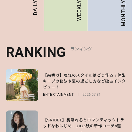
MONTHLY
DAILY
WEEKLY
RANKING
RANKING
RANKING
ランキング
ランキング
ランキング
1
1
1
【森香澄】理想のスタイルはどう作る？体型
【ハローキティ】がスシローと初コラボ♡
【SNIDEL】長濱ねるとロマンティックトラ
キープの秘訣や夏の過ごし方など独占インタ
第1弾の気になるメニュー＆限定グッズを総
ッドな秋はじめ｜2026秋の新作コーデ4選
ビュー！
チェック！
FASHION
Sponsored
2026.07.10
ENTERTAINMENT
LIFESTYLE
2026.07.31
2026.07.31
2
2
2
【付録】総柄ハローキティが可愛すぎ♡ 紀
【SNIDEL】長濱ねるとロマンティックトラ
【大原優乃】夏メイクはプレイフルに！ドキ
ノ国屋コラボの“優秀保冷バッグ”は夏の強
ッドな秋はじめ｜2026秋の新作コーデ4選
ッとしちゃう色っぽ“うるみ目”のつくり方
い味方！【オトナミューズ9月号増刊】