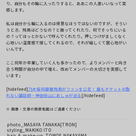
り、自分もその輪に入ったりすると、ああこの人達いいなって実
感します。
私は自分から輪に入るのは得意なほうではないのですが、そうい
うとき、飛鳥はどうなの？と振ってくれたり、何でそっちにいる
の？ってほっとかないで呼んでくれたり。押しつけがましくなく
心地いい温度感で接してくれるので、それが嬉しくて居心地がい
いんです。
ここ何年か卒業していく人も多かったので、よりメンバーと向き
合う時間が自分の中で増え、改めてメンバーの大切さを実感して
います」
[hidefeed]
乃木坂46齋藤飛鳥がファンを公言！ 最もチケットの取
れない講談師・神田伯山にあしゅが迫る
[/hidefeed]
※ 画像・文章の無断転載はご遠慮ください
photo_MASAYA TANAKA[TRON]
styling_MAKIKO ITO
hair ＆ make-up_TOMOE NAKAYAMA