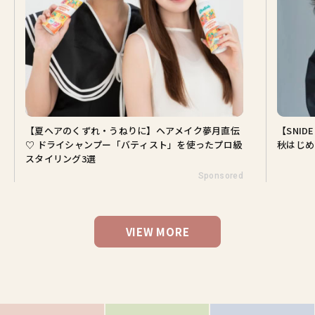
【夏ヘアのくずれ・うねりに】ヘアメイク夢月直伝
【SNI
♡ ドライシャンプー「バティスト」を使ったプロ級
秋はじめ
スタイリング3選
Sponsored
VIEW MORE