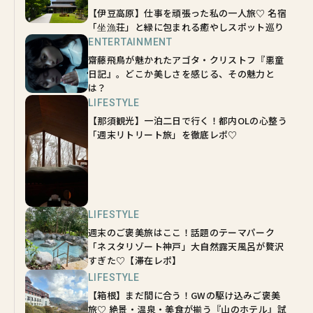
【伊豆高原】仕事を頑張った私の一人旅♡ 名宿
「坐漁荘」と緑に包まれる癒やしスポット巡り
ENTERTAINMENT
齋藤飛鳥が魅かれたアゴタ・クリストフ『悪童
日記』。どこか美しさを感じる、その魅力と
は？
LIFESTYLE
【那須観光】一泊二日で行く！都内OLの心整う
「週末リトリート旅」を徹底レポ♡
LIFESTYLE
週末のご褒美旅はここ！話題のテーマパーク
「ネスタリゾート神戸」大自然露天風呂が贅沢
すぎた♡【滞在レポ】
LIFESTYLE
【箱根】まだ間に合う！GWの駆け込みご褒美
旅♡ 絶景・温泉・美食が揃う『山のホテル』試