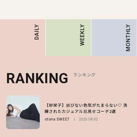
MONTHLY
DAILY
WEEKLY
RANKING
RANKING
RANKING
ランキング
ランキング
ランキング
1
1
1
【ハローキティ】がスシローと初コラボ♡
【紗栄子】媚びない色気がたまらない♡ 洗
【SNIDEL】長濱ねるとロマンティックトラ
第1弾の気になるメニュー＆限定グッズを総
練されたカジュアル肌見せコーデ2選
ッドな秋はじめ｜2026秋の新作コーデ4選
チェック！
otona SWEET
FASHION
Sponsored
2026.08.02
2026.07.10
LIFESTYLE
2026.07.31