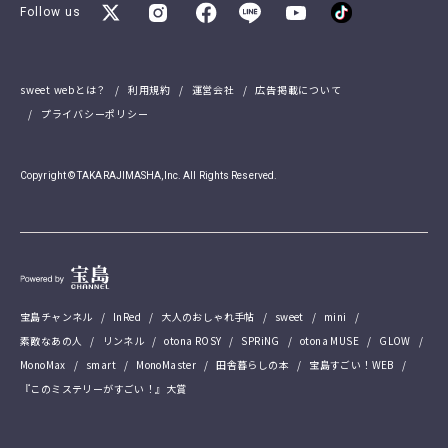
Follow us
sweet webとは？
利用規約
運営会社
広告掲載について
プライバシーポリシー
Copyright © TAKARAJIMASHA,Inc. All Rights Reserved.
宝島チャンネル
InRed
大人のおしゃれ手帖
sweet
mini
素敵なあの人
リンネル
otona ROSY
SPRiNG
otona MUSE
GLOW
MonoMax
smart
MonoMaster
田舎暮らしの本
宝島すごい！WEB
『このミステリーがすごい！』大賞