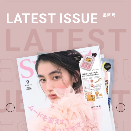
LATEST ISSUE
最新号
LATEST 
TEST IS
UE・
LAT