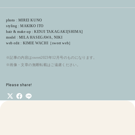
photo : MIREI KUNO
styling : МАКІКО ITO
hair & make-up : KENJI TAKAGAKI[SHIMA]
model : MILA HASEGAWA, NIKI
web edit : KIMIE WACHI［sweet web］
※記事の内容はsweet2023年12月号のものになります。
※画像・文章の無断転載はご遠慮ください。
Please share!