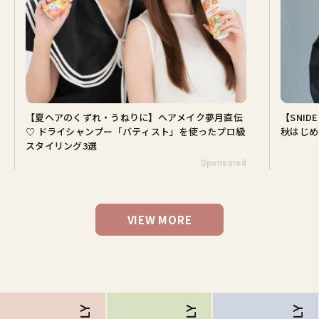
【夏ヘアのくずれ・うねりに】ヘアメイク夢月直伝
【SNI
♡ ドライシャンプー「バティスト」を使ったプロ級
秋はじめ
スタイリング3選
Sponsored
VIEW MORE