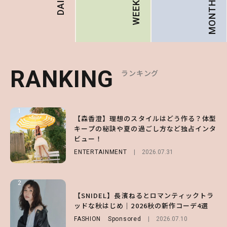
MONTHLY
DAILY
WEEKLY
RANKING
RANKING
RANKING
ランキング
ランキング
ランキング
1
1
1
【森香澄】理想のスタイルはどう作る？体型
【ハローキティ】がスシローと初コラボ♡
【SNIDEL】長濱ねるとロマンティックトラ
キープの秘訣や夏の過ごし方など独占インタ
第1弾の気になるメニュー＆限定グッズを総
ッドな秋はじめ｜2026秋の新作コーデ4選
ビュー！
チェック！
FASHION
Sponsored
2026.07.10
ENTERTAINMENT
LIFESTYLE
2026.07.31
2026.07.31
2
2
2
【付録】総柄ハローキティが可愛すぎ♡ 紀
【SNIDEL】長濱ねるとロマンティックトラ
【大原優乃】夏メイクはプレイフルに！ドキ
ノ国屋コラボの“優秀保冷バッグ”は夏の強
ッドな秋はじめ｜2026秋の新作コーデ4選
ッとしちゃう色っぽ“うるみ目”のつくり方
い味方！【オトナミューズ9月号増刊】
FASHION
BEAUTY
Sponsored
2026.08.01
2026.07.10
FUROKU
2026.07.12