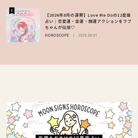
6
6
6
【2026年8月の運勢】Love Me Doの12星座
【GU】夏の“主役級”アイテム決定！ヘルシ
【SNIDEL】長濱ねるとロマンティックトラ
占い｜恋愛運・金運・開運アクションをラブ
ー＆可愛すぎる「大人の肌見せ」トップス3
ッドな秋はじめ｜2026秋の新作コーデ4選
ちゃんが伝授♡
選
FASHION
Sponsored
2026.07.10
HOROSCOPE
FASHION
2026.07.19
2026.08.01