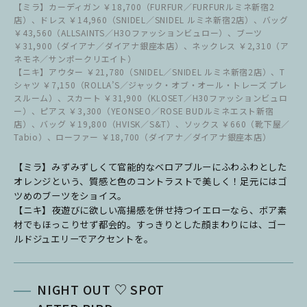
【ミラ】カーディガン ￥18,700（FURFUR／FURFURルミネ新宿2
店）、ドレス ￥14,960（SNIDEL／SNIDEL ルミネ新宿2店）、バッグ
￥43,560（ALLSAINTS／H3Oファッションビュロー）、ブーツ
￥31,900（ダイアナ／ダイアナ銀座本店）、ネックレス ￥2,310（ア
ネモネ／サンポークリエイト）
【ニキ】アウター ￥21,780（SNIDEL／SNIDEL ルミネ新宿2店）、T
シャツ ￥7,150（ROLLA’S／ジャック・オブ・オール・トレーズ プレ
スルーム）、スカート ￥31,900（KLOSET／H30ファッションビュロ
ー）、ピアス ￥3,300（YEONSEO／ROSE BUDルミネエスト新宿
店）、バッグ ￥19,800（HVISK／S&T）、ソックス ￥660（靴下屋／
Tabio）、ローファー ￥18,700（ダイアナ／ダイアナ銀座本店）
【ミラ】みずみずしくて官能的なベロアブルーにふわふわとした
オレンジという、質感と色のコントラストで美しく！足元にはゴ
ツめのブーツをショイス。
【ニキ】夜遊びに欲しい高揚感を併せ持つイエローなら、ボア素
材でもほっこりせず都会的。すっきりとした顔まわりには、ゴー
ルドジュエリーでアクセントを。
NIGHT OUT ♡ SPOT