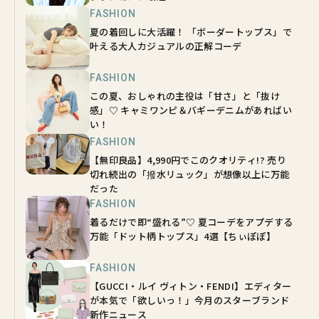
FASHION
夏の着回しに大活躍！ 「ボーダートップス」で
叶える大人カジュアルの正解コーデ
FASHION
この夏、おしゃれの主役は「甘さ」と「抜け
感」♡ キャミワンピ＆バギーデニムがあればい
い！
FASHION
【無印良品】4,990円でこのクオリティ!? 売り
切れ続出の「撥水リュック」が想像以上に万能
だった
FASHION
着るだけで即“盛れる”♡ 夏コーデをアプデする
万能「ドット柄トップス」4選【ちぃぽぽ】
FASHION
【GUCCI・ルイ ヴィトン・FENDI】エディター
が本気で「欲しいっ！」今月のスターブランド
新作ニュース