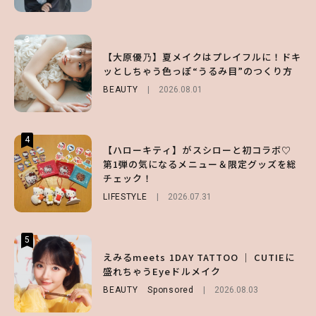
3
3
3
【スタバ】約160通りのカスタマイズができ
【谷まりあ】夏は“シアースカート”でさり
【大原優乃】夏メイクはプレイフルに！ドキ
る⁉ 39店舗限定『My フルーツ³ フラペチー
げなく肌見せ！透け感のニュアンスを楽しめ
ッとしちゃう色っぽ“うるみ目”のつくり方
ノ®』を徹底レポ♡
るマストハブアイテム4選
BEAUTY
2026.08.01
LIFESTYLE
FASHION
2026.07.19
2026.07.30
4
4
4
【ハローキティ】がスシローと初コラボ♡
【齋藤飛鳥】人生初のロブに！「意外としっ
【夏ヘアのくずれ・うねりに】ヘアメイク夢
第1弾の気になるメニュー＆限定グッズを総
くりくるし、すごく新鮮で心地いい」ヘアカ
月直伝♡ ドライシャンプー「バティスト」
チェック！
ットの様子を独占でお届け♡
を使ったプロ級スタイリング3選
LIFESTYLE
ENTERTAINMENT
BEAUTY
Sponsored
2026.07.31
2026.07.30
2026.07.03
5
5
5
【森香澄】理想のスタイルはどう作る？体型
【ハローキティ】がスシローと初コラボ♡
えみるmeets 1DAY TATTOO ｜ CUTIEに
キープの秘訣や夏の過ごし方など独占インタ
第1弾の気になるメニュー＆限定グッズを総
盛れちゃうEyeドルメイク
ビュー！
チェック！
BEAUTY
Sponsored
2026.08.03
ENTERTAINMENT
LIFESTYLE
2026.07.31
2026.07.31