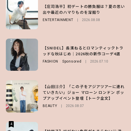
【庄司浩平】初デートの勝負服は？夏の思い
【大原優乃】夏メイクはプレイフルに！ドキ
【SNIDEL】長濱ねるとロマンティックトラ
出や最近のハマりものを深掘り
ッとしちゃう色っぽ“うるみ目”のつくり方
ッドな秋はじめ｜2026秋の新作コーデ4選
ENTERTAINMENT
BEAUTY
FASHION
Sponsored
2026.08.01
2026.08.08
2026.07.10
2
2
2
【森香澄】理想のスタイルはどう作る？体型
【付録】総柄ハローキティが可愛すぎ♡ 紀
【SNIDEL】長濱ねるとロマンティックトラ
キープの秘訣や夏の過ごし方など独占インタ
ノ国屋コラボの“優秀保冷バッグ”は夏の強
ッドな秋はじめ｜2026秋の新作コーデ4選
ビュー！
い味方！【オトナミューズ9月号増刊】
FASHION
Sponsored
2026.07.10
ENTERTAINMENT
FUROKU
2026.07.12
2026.07.31
3
3
3
【山田涼介】「この子をアジアツアーに連れ
【ハローキティ】がスシローと初コラボ♡
【谷まりあ】夏は“シアースカート”でさり
ていきたい」ジョー マローン ロンドン ポッ
第1弾の気になるメニュー＆限定グッズを総
げなく肌見せ！透け感のニュアンスを楽しめ
プアップイベント登壇【トーク全文】
チェック！
るマストハブアイテム4選
BEAUTY
LIFESTYLE
FASHION
2026.08.07
2026.07.19
2026.07.31
4
4
4
【ハローキティ】がスシローと初コラボ♡