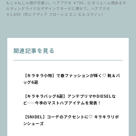
もしゃもしゃ感が可愛い。ヘアアクセ ￥790、G.ボリューム感あるキ
ルティングライクなデザインでモードに寄せて。ヘアアクセ
￥1,890（共にナディア フローレス エン エルコラソン）
関連記事を見る
【キラキラ小物】で春ファッションが輝く♡ 靴＆バ
ッグ6選
【キラキラバッグ6選】アンテプリマやDIESELな
ど……今季のマストハブアイテムを発表！
【SNIDEL】コーデのアクセントに♡ キラキラリボ
ンシューズ