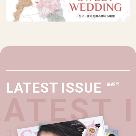
LATEST ISSUE
最新号
ATEST 