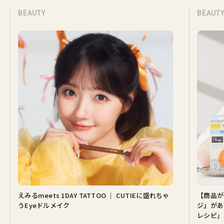
BEAUTY
BEAUT
えみるmeets 1DAY TATTOO ｜ CUTIEに盛れちゃ
【商品が
うEyeドルメイク
ジ』があ
レシピ」