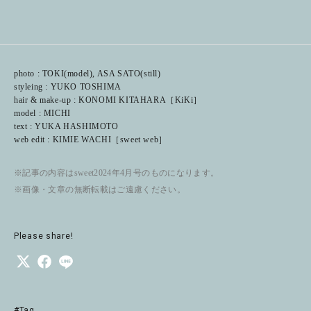
photo : TOKI(model), ASA SATO(still)
styleing : YUKO TOSHIMA
hair & make-up : KONOMI KITAHARA［KiKi］
model : MICHI
text : YUKA HASHIMOTO
web edit : KIMIE WACHI［sweet web］
※記事の内容はsweet2024年4月号のものになります。
※画像・文章の無断転載はご遠慮ください。
Please share!
#Tag