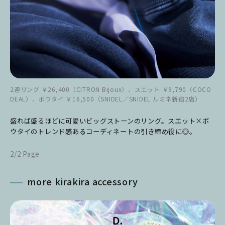
2連リング ￥26,400（CITRON Bijoux）、スエット ￥9,790（COCO
DEAL）、ボウタイ ￥16,500（SNIDEL／SNIDEL ルミネ新宿2店）
盛れば盛るほどに可愛いビッグストーンのリング。スエット×ボ
ウタイのトレンド感あるコーディネートの引き締め役に◎。
2/2 Page
more kirakira accessory