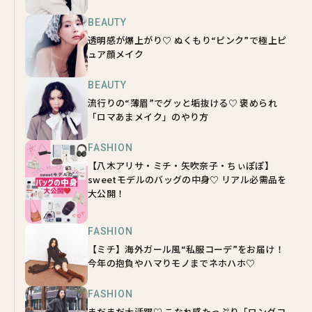
BEAUTY
透明感が爆上がり♡ ぬくもり“ピンク”で極上ピ
ュア顔メイク
BEAUTY
流行りの“薄眉”でグッと垢抜ける♡ 褒められ
「ロマあまメイク」のやり方
FASHION
【八木アリサ・ミチ・矢吹奈子・ちぃぽぽ】
sweetモデルのバッグの中身♡ リアル必需品を
大公開！
FASHION
【ミチ】海外ガール風“私服コーデ”をお届け！
今年の抱負やハマりモノまでネホハホ♡
FASHION
まだまだ大活躍♡ こなれ感たっぷり「ロングコ