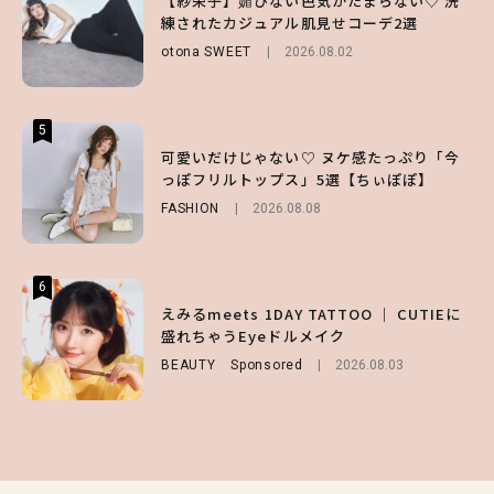
【紗栄子】媚びない色気がたまらない♡ 洗
【SNIDEL】長濱ねるとロマンティックトラ
第1弾の気になるメニュー＆限定グッズを総
練されたカジュアル肌見せコーデ2選
ッドな秋はじめ｜2026秋の新作コーデ4選
チェック！
otona SWEET
FASHION
Sponsored
2026.08.02
2026.07.10
LIFESTYLE
2026.07.31
5
5
5
【夏ヘアのくずれ・うねりに】ヘアメイク夢
可愛いだけじゃない♡ ヌケ感たっぷり「今
【ALD1】グループの魅力＆素顔に迫る♡ 一
月直伝♡ ドライシャンプー「バティスト」
っぽフリルトップス」5選【ちぃぽぽ】
問一答をお届け！【sweet web独占】
を使ったプロ級スタイリング3選
FASHION
ENTERTAINMENT
2026.08.08
2026.08.03
BEAUTY
Sponsored
2026.07.03
6
6
6
【GU】夏の“主役級”アイテム決定！ヘルシ
えみるmeets 1DAY TATTOO ｜ CUTIEに
【庄司浩平】初デートの勝負服は？夏の思い
ー＆可愛すぎる「大人の肌見せ」トップス3
盛れちゃうEyeドルメイク
出や最近のハマりものを深掘り
選
BEAUTY
ENTERTAINMENT
Sponsored
2026.08.08
2026.08.03
FASHION
2026.07.19