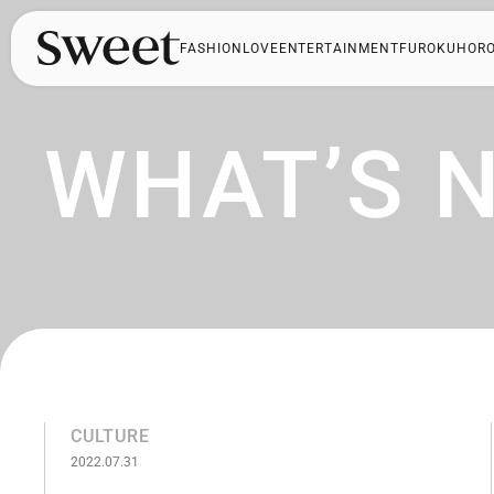
FASHION
LOVE
ENTERTAINMENT
FUROKU
HOR
WHAT’S 
CULTURE
2022.07.31