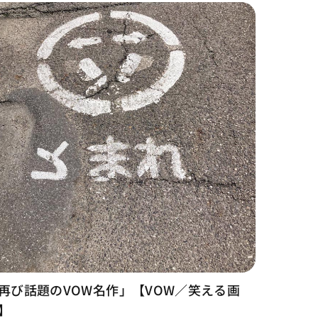
再び話題のVOW名作」【VOW／笑える画
】