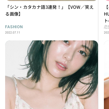
「シン・カタカナ語3連発！」【VOW／笑え
【
る画像】
H
ト
ち
FASHION
恋
2022.07.11
ュ
202