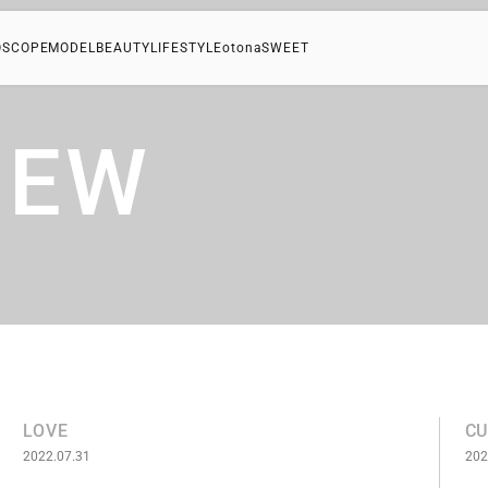
OSCOPE
MODEL
BEAUTY
LIFESTYLE
otonaSWEET
NEW
LOVE
CU
2022.07.31
202