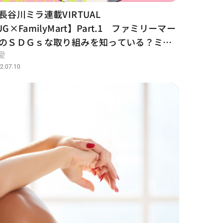
長谷川ミラ連載VIRTUAL
UG×FamilyMart】Part.1 ファミリーマー
のＳＤＧｓな取り組みを知っている？ミラ
ゃんがファミマ社長・細見さんにインタビ
愛
ー‼
2.07.10