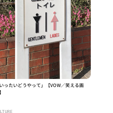
いったいどうやって」【VOW／笑える画
】
LTURE