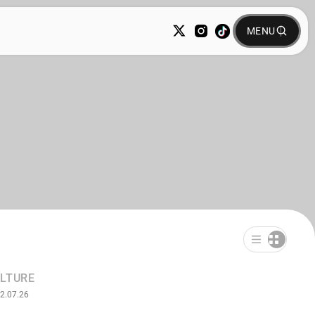
LTURE
2.07.26