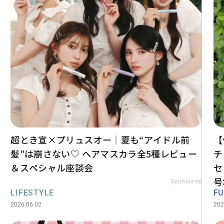
超とき宣×プリュスオー｜夏も“アイドル前
【
髪”は崩さない♡ ヘアマスカラ全5種レビュー
チ
＆スペシャル座談会
セ
号
Sponsored
LIFESTYLE
F
2026.06.02
202