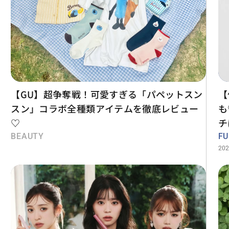
【GU】超争奪戦！可愛すぎる「パペットスン
【
スン」コラボ全種類アイテムを徹底レビュー
も
♡
チ
ー
BEAUTY
F
202