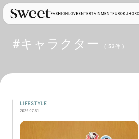
FASHION
LOVE
ENTERTAINMENT
FUROKU
HOR
#キャラクター
( 53件 )
LIFESTYLE
2026.07.31