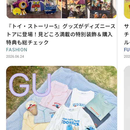
『トイ・ストーリー5』グッズがディズニース
サ
トアに登場！見どころ満載の特別装飾＆購入
チ
特典も総チェック
ル
FASHION
F
2026.06.24
202