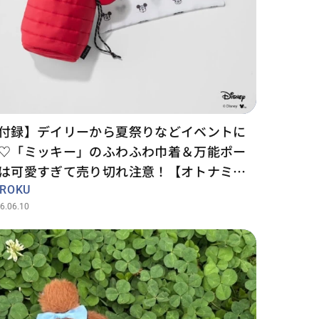
付録】デイリーから夏祭りなどイベントに
♡「ミッキー」のふわふわ巾着＆万能ポー
は可愛すぎて売り切れ注意！【オトナミュ
ズ8月号増刊】
UROKU
6.06.10