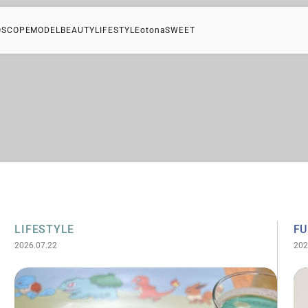
OSCOPE
MODEL
BEAUTY
LIFESTYLE
otonaSWEET
LIFESTYLE
F
2026.07.22
202