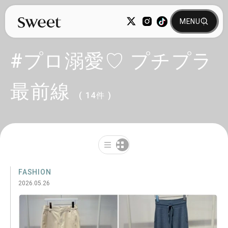
#プロ溺愛♡ プチプラ
最前線
( 14件 )
FASHION
2026.05.26