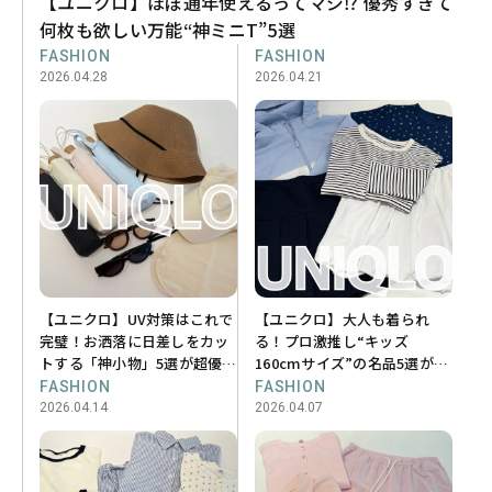
【ユニクロ】ほぼ通年使えるってマジ⁉ 優秀すぎて
何枚も欲しい万能“神ミニT”5選
FASHION
FASHION
2026.04.28
2026.04.21
【ユニクロ】UV対策はこれで
【ユニクロ】大人も着られ
完璧！お洒落に日差しをカッ
る！プロ激推し“キッズ
トする「神小物」5選が超優秀
160cmサイズ”の名品5選が優
♡
秀すぎた♡
FASHION
FASHION
2026.04.14
2026.04.07