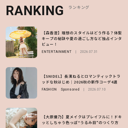
RANKING
RANKING
RANKING
ランキング
ランキング
ランキング
1
1
1
【森香澄】理想のスタイルはどう作る？体型
【ハローキティ】がスシローと初コラボ♡
【SNIDEL】長濱ねるとロマンティックトラ
キープの秘訣や夏の過ごし方など独占インタ
第1弾の気になるメニュー＆限定グッズを総
ッドな秋はじめ｜2026秋の新作コーデ4選
ビュー！
チェック！
FASHION
Sponsored
2026.07.10
ENTERTAINMENT
LIFESTYLE
2026.07.31
2026.07.31
2
2
2
【付録】総柄ハローキティが可愛すぎ♡ 紀
【SNIDEL】長濱ねるとロマンティックトラ
【大原優乃】夏メイクはプレイフルに！ドキ
ノ国屋コラボの“優秀保冷バッグ”は夏の強
ッドな秋はじめ｜2026秋の新作コーデ4選
ッとしちゃう色っぽ“うるみ目”のつくり方
い味方！【オトナミューズ9月号増刊】
FASHION
BEAUTY
Sponsored
2026.08.01
2026.07.10
FUROKU
2026.07.12
3
3
3
【スタバ】約160通りのカスタマイズができ
【谷まりあ】夏は“シアースカート”でさり
【大原優乃】夏メイクはプレイフルに！ドキ
る⁉ 39店舗限定『My フルーツ³ フラペチー
げなく肌見せ！透け感のニュアンスを楽しめ
ッとしちゃう色っぽ“うるみ目”のつくり方
ノ®』を徹底レポ♡
るマストハブアイテム4選