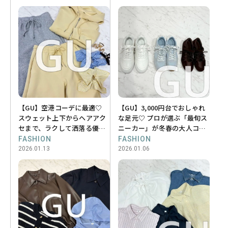
【GU】空港コーデに最適♡
【GU】3,000円台でおしゃれ
スウェット上下からヘアアク
な足元♡ プロが選ぶ「最旬ス
セまで、ラクして洒落る優秀
ニーカー」が冬春の大人コー
アイテム6選
デに効く！
FASHION
FASHION
2026.01.13
2026.01.06