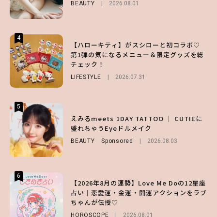
BEAUTY
2026.08.01
LIFESTYLE
FASHION
2026.07.19
2026.07.30
4
4
4
【ハローキティ】がスシローと初コラボ♡
【齋藤飛鳥】人生初のロブに！「意外としっ
【夏ヘアのくずれ・うねりに】ヘアメイク夢
第1弾の気になるメニュー＆限定グッズを総
くりくるし、すごく新鮮で心地いい」ヘアカ
月直伝♡ ドライシャンプー「バティスト」
チェック！
ットの様子を独占でお届け♡
を使ったプロ級スタイリング3選
LIFESTYLE
ENTERTAINMENT
BEAUTY
Sponsored
2026.07.31
2026.07.30
2026.07.03
5
5
5
【森香澄】理想のスタイルはどう作る？体型
【ハローキティ】がスシローと初コラボ♡
えみるmeets 1DAY TATTOO ｜ CUTIEに
キープの秘訣や夏の過ごし方など独占インタ
第1弾の気になるメニュー＆限定グッズを総
盛れちゃうEyeドルメイク
ビュー！
チェック！
BEAUTY
Sponsored
2026.08.03
ENTERTAINMENT
LIFESTYLE
2026.07.31
2026.07.31
6
6
6
【2026年8月の運勢】Love Me Doの12星座
【GU】夏の“主役級”アイテム決定！ヘルシ
【SNIDEL】長濱ねるとロマンティックトラ
占い｜恋愛運・金運・開運アクションをラブ
ー＆可愛すぎる「大人の肌見せ」トップス3
ッドな秋はじめ｜2026秋の新作コーデ4選
ちゃんが伝授♡
選
FASHION
Sponsored
2026.07.10
HOROSCOPE
FASHION
2026.07.19
2026.08.01