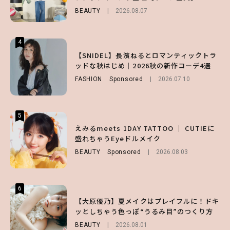
BEAUTY
LIFESTYLE
FASHION
2026.08.07
2026.07.19
2026.07.31
4
4
4
【ハローキティ】がスシローと初コラボ♡
【SNIDEL】長濱ねるとロマンティックトラ
【ALD1】グループの魅力＆素顔に迫る♡ 一
第1弾の気になるメニュー＆限定グッズを総
ッドな秋はじめ｜2026秋の新作コーデ4選
問一答をお届け！【sweet web独占】
チェック！
FASHION
ENTERTAINMENT
Sponsored
2026.08.03
2026.07.10
LIFESTYLE
2026.07.31
5
5
5
【夏ヘアのくずれ・うねりに】ヘアメイク夢
えみるmeets 1DAY TATTOO ｜ CUTIEに
【SNIDEL】長濱ねるとロマンティックトラ
月直伝♡ ドライシャンプー「バティスト」
盛れちゃうEyeドルメイク
ッドな秋はじめ｜2026秋の新作コーデ4選
を使ったプロ級スタイリング3選
BEAUTY
FASHION
Sponsored
Sponsored
2026.08.03
2026.07.10
BEAUTY
Sponsored
2026.07.03
6
6
6
【スタバ】約160通りのカスタマイズができ
【GU】夏の“主役級”アイテム決定！ヘルシ
【大原優乃】夏メイクはプレイフルに！ドキ
る⁉ 39店舗限定『My フルーツ³ フラペチー
ー＆可愛すぎる「大人の肌見せ」トップス3
ッとしちゃう色っぽ“うるみ目”のつくり方
ノ®』を徹底レポ♡
選
BEAUTY
2026.08.01
LIFESTYLE
FASHION
2026.07.19
2026.07.30