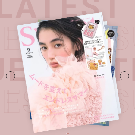
LATEST 
TEST IS
UE・
LAT
TEST IS