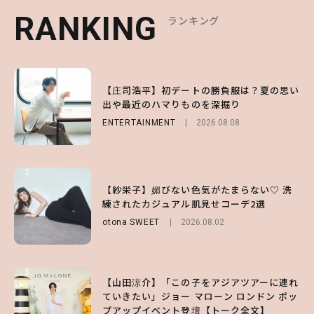
RANKING
RANKING
RANKING
ランキング
ランキング
ランキング
1
1
1
【庄司浩平】初デートの勝負服は？夏の思い
【大原優乃】夏メイクはプレイフルに！ドキ
【SNIDEL】長濱ねるとロマンティックトラ
出や最近のハマりものを深掘り
ッとしちゃう色っぽ“うるみ目”のつくり方
ッドな秋はじめ｜2026秋の新作コーデ4選
ENTERTAINMENT
BEAUTY
FASHION
Sponsored
2026.08.01
2026.08.08
2026.07.10
2
2
2
【森香澄】理想のスタイルはどう作る？体型
【付録】総柄ハローキティが可愛すぎ♡ 紀
【紗栄子】媚びない色気がたまらない♡ 洗
キープの秘訣や夏の過ごし方など独占インタ
ノ国屋コラボの“優秀保冷バッグ”は夏の強
練されたカジュアル肌見せコーデ2選
ビュー！
い味方！【オトナミューズ9月号増刊】
otona SWEET
2026.08.02
ENTERTAINMENT
FUROKU
2026.07.12
2026.07.31
3
3
3
【山田涼介】「この子をアジアツアーに連れ
【ハローキティ】がスシローと初コラボ♡
【谷まりあ】夏は“シアースカート”でさり
ていきたい」ジョー マローン ロンドン ポッ
第1弾の気になるメニュー＆限定グッズを総
げなく肌見せ！透け感のニュアンスを楽しめ
プアップイベント登壇【トーク全文】
チェック！
るマストハブアイテム4選