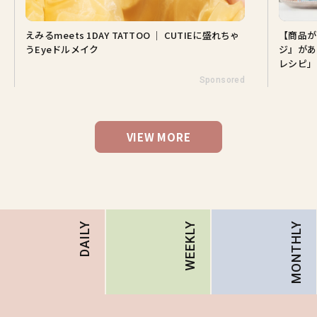
えみるmeets 1DAY TATTOO ｜ CUTIEに盛れちゃ
【商品が
うEyeドルメイク
ジ』があ
レシピ」
Sponsored
VIEW MORE
MONTHLY
DAILY
WEEKLY