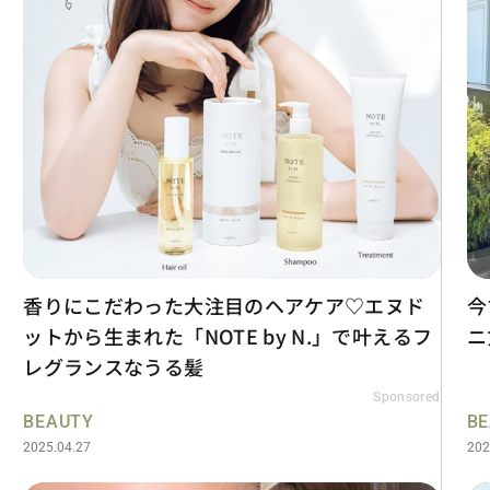
香りにこだわった大注目のヘアケア♡エヌド
今
ットから生まれた「NOTE by N.」で叶えるフ
ニ
レグランスなうる髪
Sponsored
BEAUTY
B
2025.04.27
202