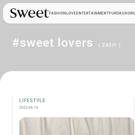
FASHION
LOVE
ENTERTAINMENT
FUROKU
HOR
#sweet lovers
( 243件 )
LIFESTYLE
2025.06.14