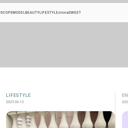
OSCOPE
MODEL
BEAUTY
LIFESTYLE
otonaSWEET
LIFESTYLE
EN
2025.06.13
202