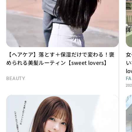
【ヘアケア】落とす＋保湿だけで変わる！褒
女
められる美髪ルーティン【sweet lovers】
い
lo
BEAUTY
FA
202