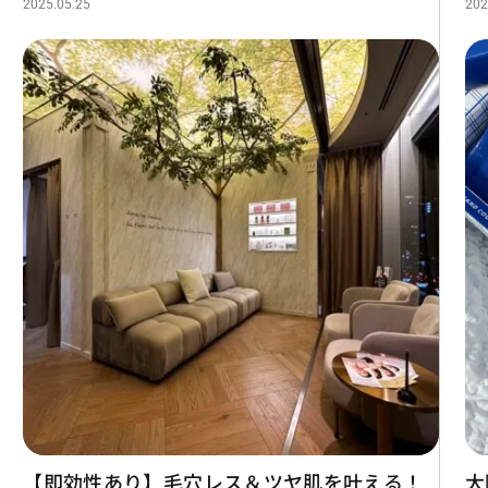
2025.05.25
202
【即効性あり】毛穴レス＆ツヤ肌を叶える！
大