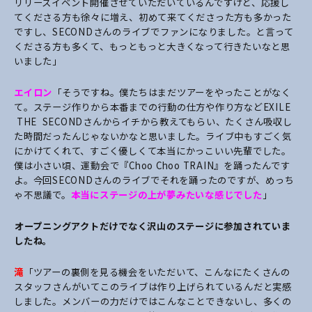
リリースイベント開催させていただいているんですけど、応援し
てくださる方も徐々に増え、初めて来てくださった方も多かった
ですし、SECONDさんのライブでファンになりました。と言って
くださる方も多くて、もっともっと大きくなって行きたいなと思
いました」
エイロン
「そうですね。僕たちはまだツアーをやったことがなく
て。ステージ作りから本番までの行動の仕方や作り方などEXILE
THE SECONDさんからイチから教えてもらい、たくさん吸収し
た時間だったんじゃないかなと思いました。ライブ中もすごく気
にかけてくれて、すごく優しくて本当にかっこいい先輩でした。
僕は小さい頃、運動会で『Choo Choo TRAIN』を踊ったんです
よ。今回SECONDさんのライブでそれを踊ったのですが、めっち
ゃ不思議で。
本当にステージの上が夢みたいな感じでした
」
――オープニングアクトだけでなく沢山のステージに参加されていま
したね。
滝
「ツアーの裏側を見る機会をいただいて、こんなにたくさんの
スタッフさんがいてこのライブは作り上げられているんだと実感
しました。メンバーの力だけではこんなことできないし、多くの