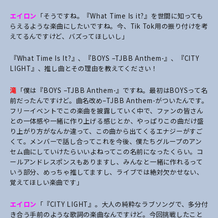
エイロン
「そうですね。『What Time Is it?』を世間に知っても
らえるような楽曲にしたいですね。今、Tik Tok用の振り付けを考
えてるんですけど、バズってほしいし」
――『What Time Is It?』、『BOYS –TJBB Anthem-』、『CITY
LIGHT』、推し曲とその理由を教えてください！
滝
「僕は『BOYS –TJBB Anthem-』ですね。最初はBOYSって名
前だったんですけど。曲名改め–TJBB Anthem-がついたんです。
フリーイベントでこの楽曲を披露していく中で、ファンの皆さん
との一体感や一緒に作り上げる感じとか、やっぱりこの曲だけ盛
り上がり方がなんか違って、この曲から出てくるエナジーがすご
くて。メンバーで話し合ってこれを今後、僕たちグループのアン
セム曲にしていけたらいいよねってこの名前になったくらい。コ
ールアンドレスポンスもありますし、みんなと一緒に作れるって
いう部分、めっちゃ推してますし、ライブでは絶対欠かせない、
覚えてほしい楽曲です」
エイロン
「『CITY LIGHT』。大人の純粋なラブソングで、多分付
き合う手前のような歌詞の
楽曲なんですけど。今回挑戦したこと