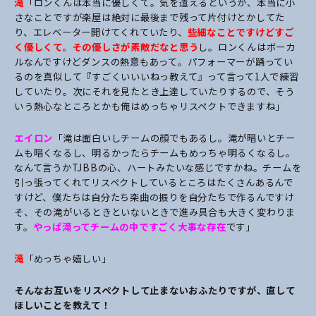
滝
「ロンくんは本当に優しくて。気を遣えるというか、本当に小
さなことですが楽屋は絶対に最後まで残って片付けとかしてた
り、エレベーター開けてくれていたり、
些細なことですけどすご
く優しくて。その優しさが素敵だなと思う
し。ロンくんはボーカ
ルなんですけどダンスの熱意もあって。パフォーマーが踊ってい
るのを真似して『すごくいいいねっ教えて』って言って1人で練習
していたり。次にそれを見たとき上達していたりするので、そう
いう熱心なところとかも俺はめっちゃリスペクトできますね」
エイロン
「滝は面白いしチームの顔でもあるし。滝が暗いとチー
ムも暗くなるし、明るかったらチームもめっちゃ明るくなるし。
なんて言うかTJBBの心、ハートみたいな感じですかね。チームを
引っ張ってくれてリスペクトしているところはたくさんあるんで
すけど、僕たちは自分たち楽曲の振りを自分たちで作るんですけ
そ、その滝がいるときといないときで進み具合も大きく変わりま
す。
やっぱ滝ってチームの中ですごく大事な存在
です」
滝
「めっちゃ嬉しい」
――そんなお互いをリスペクトして止まないおふたりですが、直して
ほしいことを教えて！