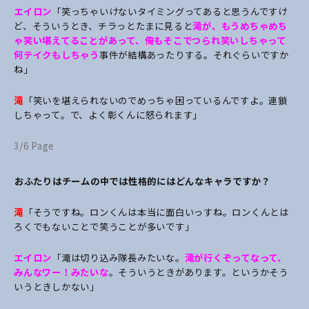
エイロン
「笑っちゃいけないタイミングってあると思うんですけ
ど、そういうとき、チラっとたまに見ると
滝が、もうめちゃめち
ゃ笑い堪えてることがあって、俺もそこでつられ笑いしちゃって
何テイクもしちゃう
事件が結構あったりする。それぐらいですか
ね」
滝
「笑いを堪えられないのでめっちゃ困っているんですよ。連鎖
しちゃって。で、よく彰くんに怒られます」
3/6 Page
――おふたりはチームの中では性格的にはどんなキャラですか？
滝
「そうですね。ロンくんは本当に面白いっすね。ロンくんとは
ろくでもないことで笑うことが多いです」
エイロン
「滝は切り込み隊長みたいな。
滝が行くぞってなって、
みんなワー！みたいな
。そういうときがあります。というかそう
いうときしかない」