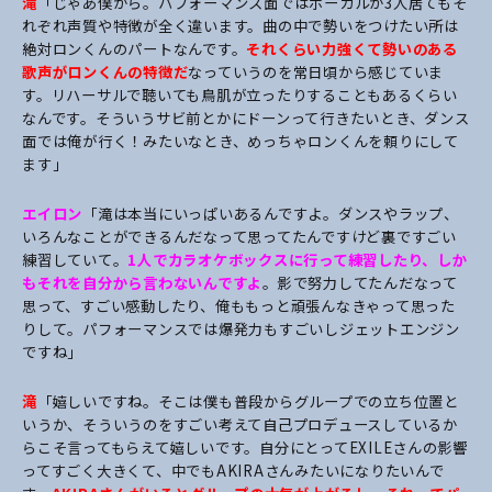
滝
「じゃあ僕から。パフォーマンス面ではボーカルが3人居てもそ
れぞれ声質や特徴が全く違います。曲の中で勢いをつけたい所は
絶対ロンくんのパートなんです。
それくらい力強くて勢いのある
歌声がロンくんの特徴だ
なっていうのを常日頃から感じていま
す。リハーサルで聴いても鳥肌が立ったりすることもあるくらい
なんです。そういうサビ前とかにドーンって行きたいとき、ダンス
面では俺が行く！みたいなとき、めっちゃロンくんを頼りにして
ます」
エイロン
「滝は本当にいっぱいあるんですよ。ダンスやラップ、
いろんなことができるんだなって思ってたんですけど裏ですごい
練習していて。
1人でカラオケボックスに行って練習したり、しか
もそれを自分から言わないんですよ
。影で努力してたんだなって
思って、すごい感動したり、俺ももっと頑張んなきゃって思った
りして。パフォーマンスでは爆発力もすごいしジェットエンジン
ですね」
滝
「嬉しいですね。そこは僕も普段からグループでの立ち位置と
いうか、そういうのをすごい考えて自己プロデュースしているか
らこそ言ってもらえて嬉しいです。自分にとってEXILEさんの影響
ってすごく大きくて、中でもAKIRAさんみたいになりたいんで