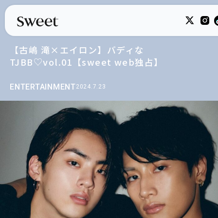
【古嶋 滝×エイロン】バディな
TJBB♡vol.01【sweet web独占】
ENTERTAINMENT
2024.7.23