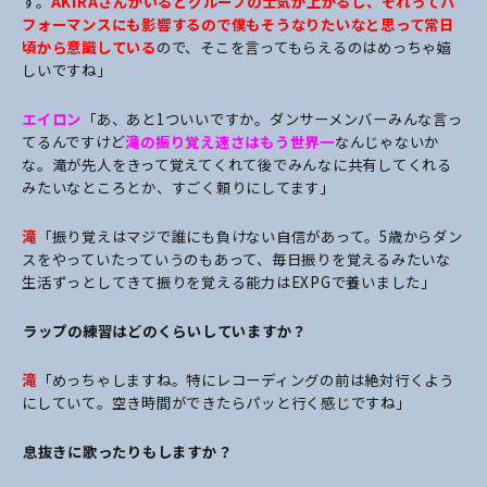
す。
AKIRAさんがいるとグループの士気が上がるし、それってパ
フォーマンスにも影響するので僕もそうなりたいなと思って常日
頃から意識している
ので、そこを言ってもらえるのはめっちゃ嬉
しいですね」
エイロン
「あ、あと1ついいですか。ダンサーメンバーみんな言っ
てるんですけど
滝の振り覚え速さはもう世界一
なんじゃないか
な。滝が先人をきって覚えてくれて後でみんなに共有してくれる
みたいなところとか、すごく頼りにしてます」
滝
「振り覚えはマジで誰にも負けない自信があって。5歳からダン
スをやっていたっていうのもあって、毎日振りを覚えるみたいな
生活ずっとしてきて振りを覚える能力はEXPGで養いました」
――ラップの練習はどのくらいしていますか？
滝
「めっちゃしますね。特にレコーディングの前は絶対行くよう
にしていて。空き時間ができたらパッと行く感じですね」
――息抜きに歌ったりもしますか？