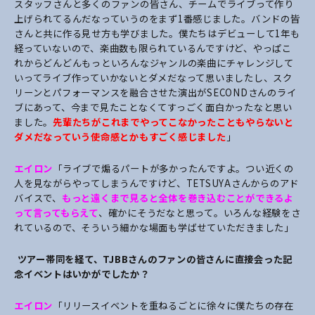
スタッフさんと多くのファンの皆さん、チームでライブって作り
上げられてるんだなっていうのをまず1番感じました。バンドの皆
さんと共に作る見せ方も学びました。僕たちはデビューして1年も
経っていないので、楽曲数も限られているんですけど、やっぱこ
れからどんどんもっといろんなジャンルの楽曲にチャレンジして
いってライブ作っていかないとダメだなって思いましたし、スク
リーンとパフォーマンスを融合させた演出がSECONDさんのライ
ブにあって、今まで見たことなくてすっごく面白かったなと思い
ました。
先輩たちがこれまでやってこなかったこともやらないと
ダメだなっていう使命感とかもすごく感じました
」
エイロン
「ライブで煽るパートが多かったんですよ。つい近くの
人を見ながらやってしまうんですけど、TETSUYAさんからのアド
バイスで、
もっと遠くまで見ると全体を巻き込むことができるよ
って言ってもらえて
、確かにそうだなと思って。いろんな経験をさ
れているので、そういう細かな場面も学ばせていただきました」
―― ツアー帯同を経て、TJBBさんのファンの皆さんに直接会った記
念イベントはいかがでしたか？
エイロン
「リリースイベントを重ねるごとに徐々に僕たちの存在