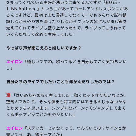
を知ってくれている実感が湧いては来てるんですが『BOYS -
TJBB Anthem-』という曲があってコールアンドレスポンスがあ
るんですけど、最初はまだ浸透してなくて。でもみんなで試行錯
誤しながらやり方を変えたりしながらファンの皆さんが掛け声を
覚えてくれてライブも盛り上がったので、ライブってこう作って
いくんだなって改めて実感しました」
――やっぱり声が聞こえると嬉しいですか？
エイロン
「嬉しいですね。歌ってるとき自分もすごく気持ちいい
し」
――自分たちのライブでしたいことも浮かんだりしたのでは？
滝
「はいめちゃめちゃ考えました。動くセット作りたいなとか、
空飛んでみたり、そんな演出も将来的にはできるんじゃないかな
とかめっちゃ思います。シンプルなパーンってジャンプして出て
くるポップアップとかもやりたいし」
エイロン
「ステッカーじゃなくって、なんていうの？サインとか
書いてる。あ、銀テープとか」