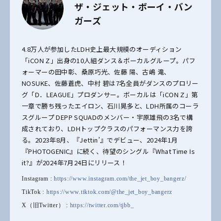
ザ・ジェット・ボーイ・バン
ガーズ
4.8万人が参加したLDH史上最大規模のオーディション
「iCON Z」出身の10人組ダンス＆ボーカルグループ。パフ
ォーマーの田中彰、桑原巧光、佐藤 陽、古嶋 滝、
NOSUKE、佐藤蒼虎、中村 碧は7名全員がダンスのプロリー
グ「D．LEAGUE」プロダンサー。ボーカルは「iCON Z」第
一章で勝ち残ったエイロン、石川晃多と、LDH所属のコーラ
スグループ DEPP SQUADのメンバー・宇原雄飛の3名で構
成されており、LDHトップクラスのパフォーマンス力を誇
る。2023年8月、『Jettin’』でデビュー、2024年1月
『PHOTOGENIC』に続く、待望のシングル『What Time Is
it?』が2024年7月24日にリリース！
Instagram :
https://www.instagram.com/the_jet_boy_bangerz/
TikTok :
https://www.tiktok.com/@the_jet_boy_bangerz
X（旧Twitter） :
https://twitter.com/tjbb_