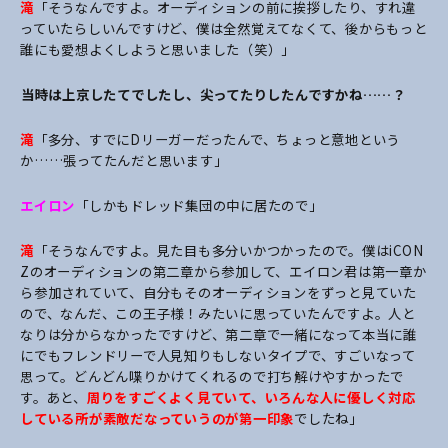
滝
「そうなんですよ。オーディションの前に挨拶したり、すれ違
っていたらしいんですけど、
僕は全然覚えてなくて、後からもっと
誰にも愛想よくしようと思いました（笑）」
――当時は上京したてでしたし、尖ってたりしたんですかね……？
滝
「多分、すでにDリーガーだったんで、ちょっと意地という
か……張ってたんだと思います」
エイロン
「しかもドレッド集団の中に居たので」
滝
「そうなんですよ。見た目も多分いかつかったので。僕はiCON
Zのオーディションの第二章から参加して、エイロン君は第一章か
ら参加されていて、自分もそのオーディションをずっと見ていた
ので、なんだ、この王子様！みたいに思っていたんですよ。人と
なりは分からなかったですけど、第二章で一緒になって本当に誰
にでもフレンドリーで人見知りもしないタイプで、すごいなって
思って。どんどん喋りかけてくれるので打ち解けやすかったで
す。あと、
周りをすごくよく見ていて、いろんな人に優しく対応
している所が素敵だなっていうのが第一印象
でしたね」